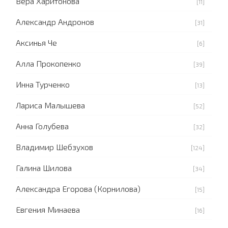
Вера Харитонова
[11]
Александр Андронов
[31]
Аксинья Че
[6]
Алла Прокопенко
[39]
Инна Турченко
[13]
Лариса Малышева
[52]
Анна Голубева
[32]
Владимир Шебзухов
[124]
Галина Шилова
[34]
Александра Егорова (Корнилова)
[15]
Евгения Минаева
[16]