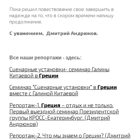
Пока решил повествование свое завершить в
надежде на то, что в скором времени напишу
продолжение.
С
уважением
Дмитрий
Андрюков
,
.
Все наши репортажи - здесь:
Сценарные установки- семинар Галины
Китаевой в
Греции
Семинар "Сценарные установки" в
Греции
вместе с Галиной Китаевой
Репортаж-1.
Греция
– отдых и не только.
Первый выездной семинар Президентской
группы КРОСС-Екатеринбург. (Дмитрий
Андрюков)
Репортаж-2. Что мы знаем о Греции? (Дмитрий