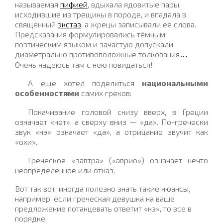
называемая
пифией
, вдыхала ядовитые пары,
исходившие из трещины в породе, и впадала в
священный
экстаз
, а жрецы записывали её слова.
Предсказания формулировались тёмным,
поэтическим языком и зачастую допускали
диаметрально противоположные
толкования
…
Очень надеюсь там с нею повидаться!
А еще хотел поделиться
национальными
особенностями
самих греков:
Покачивание головой снизу вверх, в Греции
означает «нет», а сверху вниз — «да». По-гречески
звук «нэ» означает «да», а отрицание звучит как
«охи».
Греческое «завтра» («аврио») означает нечто
неопределенное или отказ.
Вот так вот, иногда полезно знать такие нюансы,
например, если греческая девушка на ваше
предложение потанцевать ответит «нэ», то все в
порядке.