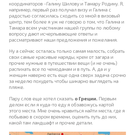
координаторов -Галину Шилову и Тамару Родину. Я,
например, первый раз получал визу и Галина с
радостью согласилась сходить со мной в визовый
центр, тем более я уж не говорю о том, что Галина и
Тамара всем участникам нашей группы по любому
вопросу дают исчерпывающие ответы и
рассматривают наши предложения и пожелания.
Ну а сейчас осталась только самая малость, собрать
свои самые красивые наряды, крем от загара и
прочие нужные в путешествии вещи (и не очень)
распихать все по чемоданам и в путь. А, да и у
женщин наверно есть еще одна сверх задача срочно
за неделю похудеть чтобы шикарно выглядеть на
пляже.
Пару слов еще хотел сказать
о Греции.
Первым
делом если я куда-то еду я обзавожусь картой
этого места. Мне очень нравиться найти места, где я
побываю в скором времени, оценить путь до них,
какой там ландшафт и прочие детали.