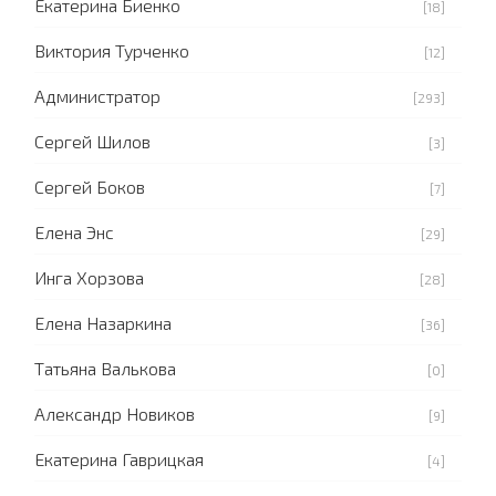
Екатерина Биенко
[18]
Виктория Турченко
[12]
Администратор
[293]
Сергей Шилов
[3]
Сергей Боков
[7]
Елена Энс
[29]
Инга Хорзова
[28]
Елена Назаркина
[36]
Татьяна Валькова
[0]
Александр Новиков
[9]
Екатерина Гаврицкая
[4]