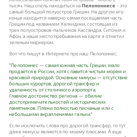
тысяч
.
Наш отель находиться на
Пелопоннесе
- это
самый большой полуостров Греции. На другом его
конце находится наверно самая посещаемая часть
Греции под названием Халкидики, состоящая из
трех полуостровов-пальчиков Кассандра, Ситония и
Афон, а наше место пребывания на карте я отметил
зеленым маркером.
Вот что пишут в Интернете про наш Пелопоннес:
"
Пелопоннес — самая южная часть Греции, мало
продается в
России, хотя славится чистым морем и
красивой природой. Основные минусы — отсутствие
больших курортов, дорогой
трансфер и
удаленность от столичного аэропорта.
Главное
достоинство региона — обилие
достопримечательностей и
исторических
памятников. Пляжи полностью песчаные или
с
небольшими вкраплениями гальки."
Если исключить слова про дорогой трансфер, то тут
даже минусы являются по-моему плюсами.
А еще