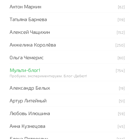
Антон Маркин
[62]
Татьяна Барнева
[119]
Алексей Чащихин
[152]
Анжелика Королёва
[250]
Ольга Чемерис
[60]
Мульти-блог!
[754]
Пробуем, экспериментируем. Блог-Дебют!
Александр Белых
[19]
Артур Литейный
[51]
Любовь Илюшина
[59]
Анна Кузнецова
[45]
Елена Петросянц