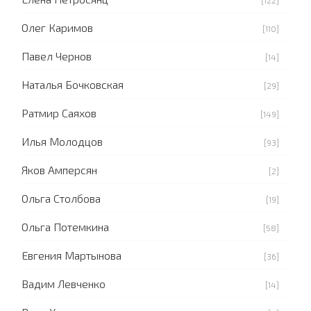
[122]
Олег Каримов
[110]
Павел Чернов
[14]
Наталья Бочковская
[29]
Ратмир Саяхов
[149]
Илья Молодцов
[93]
Яков Амперсян
[2]
Ольга Столбова
[19]
Ольга Потемкина
[58]
Евгения Мартынова
[36]
Вадим Левченко
[14]