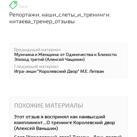
Теги
Репортажи
наши_слеты_и_тренинги
,
,
китаева_тренер_отзывы
Предыдущий материал
Мужчина и Женщина: от Одиночества к Близости.
Эпизод третий (Алексей Чащихин)
Следующий материал
Игра-экшн "Королевский Двор" М.Е. Литвак
ПОХОЖИЕ МАТЕРИАЛЫ
Этот отзыв я воспринял как наивысший
комплимент...О тренинге Королевский двор
(Алексей Ваньшин)
Слет "Королевский двор" Тюмень. День третий.