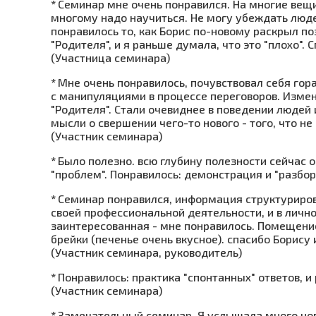
*
Семинар мне очень понравился. На многие вещи
многому надо научиться. Не могу убеждать людей
понравилось то, как Борис по-новому раскрыл по
"Родителя", и я раньше думала, что это "плохо". 
(Участница семинара)
*
Мне очень понравилось, почувствовал себя гора
с манипуляциями в процессе переговоров. Измен
"Родителя". Стали очевиднее в поведении людей 
мысли о свершении чего-то нового - того, что не
(Участник семинара)
*
Было полезно. всю глубину полезности сейчас о
"проблем". Понравилось: демонстрация и "разбор
*
Семинар понравился, информация структуриров
своей профессиональной деятельности, и в личн
заинтересованная - мне понравилось. Помещение
брейки (печенье очень вкусное). спасибо Борису
(Участник семинара, руководитель)
*
Понравилось: практика "спонтанных" ответов, и
(Участник семинара)
*
Замечательный семинар. Я услышала много ново