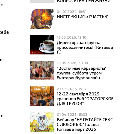
ВОПРОСЫ ВАШЕЙ ЖИЗНИ
но
04.07.2026, 16:31
ИНСТРУКЦИЯ к СЧАСТЬЮ
себе
я
13.05.2026, 12:10
Директорская группа -
присоединяйтесь! (Китаева
Г.)
ю,
10.05.2026, 20:39
"Восточные карьеристы"
группа, суббота утром,
Екатеринбург онлайн
23.08.2025, 19:17
12-22 сентября 2025
тренинг в Екб "ОРАТОРСКОЕ
ДЛЯ ТРУСОВ"
01.04.2025, 13:03
 в
Вебинар "НЕ ПУТАЙТЕ СЕКС
С ЛЮБОВЬЮ" Галина
Китаева март 2025