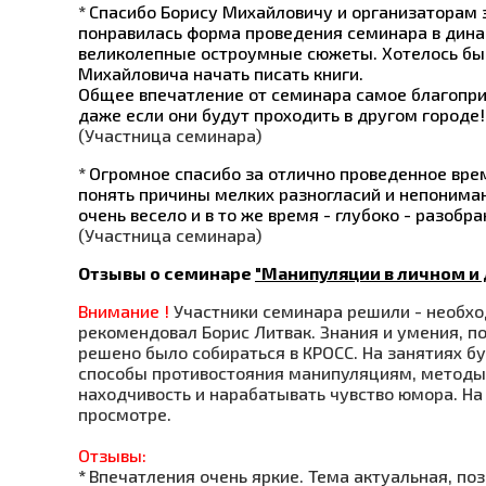
*
Спасибо Борису Михайловичу и организаторам 
понравилась форма проведения семинара в дина
великолепные остроумные сюжеты. Хотелось бы 
Михайловича начать писать книги.
Общее впечатление от семинара самое благопри
даже если они будут проходить в другом городе!
(Участница семинара)
*
Огромное спасибо за отлично проведенное вре
понять причины мелких разногласий и непониман
очень весело и в то же время - глубоко - разоб
(Участница семинара)
Отзывы о семинаре
"Манипуляции в личном и
Внимание !
Участники семинара решили - необхо
рекомендовал Борис Литвак. Знания и умения, п
решено было собираться в КРОСС.
На занятиях б
способы противостояния манипуляциям, методы 
находчивость и нарабатывать чувство юмора. На
просмотре.
Отзыв
ы:
*
Впечатления очень яркие. Тема актуальная, п