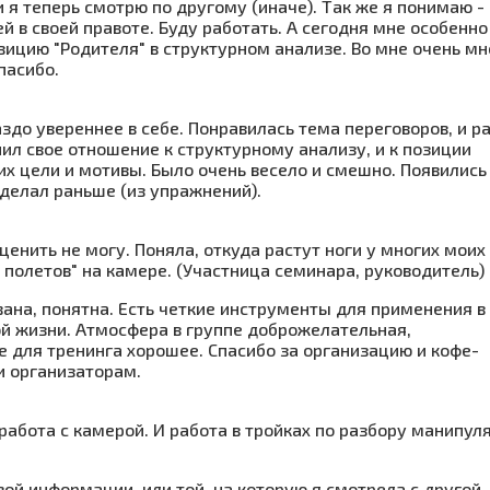
 я теперь смотрю по другому (иначе). Так же я понимаю - 
 в своей правоте. Буду работать. А сегодня мне особенно
зицию "Родителя" в структурном анализе. Во мне очень мн
Спасибо.
здо увереннее в себе. Понравилась тема переговоров, и р
ил свое отношение к структурному анализу, и к позиции
их цели и мотивы. Было очень весело и смешно. Появились
 делал раньше (из упражнений).
ценить не могу. Поняла, откуда растут ноги у многих моих
 полетов" на камере.
(Участница семинара, руководитель)
ана, понятна. Есть четкие инструменты для применения в
ой жизни. Атмосфера в группе доброжелательная,
 для тренинга хорошее. Спасибо за организацию и кофе-
 и организаторам.
 работа с камерой. И работа в тройках по разбору манипул
й информации, или той, на которую я смотрела с другой