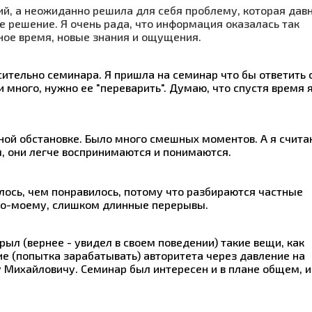
ий, а неожиданно решила для себя проблему, которая дав
е решение. Я очень рада, что информация оказалась так
ное время, новые знания и ощущения.
ительно семинара. Я пришла на семинар что бы ответить 
 много, нужно ее "переварить". Думаю, что спустя время 
ной обстановке. Было много смешных моментов. А я счита
, они легче воспринимаются и понимаются.
ось, чем понравилось, потому что разбираются частные
.По-моему, слишком длинные перерывы.
рыл (вернее - увидел в своем поведении) такие вещи, как
ие (попытка зарабатывать) авторитета через давление на
у Михайловичу. Семинар был интересен и в плане общем, и