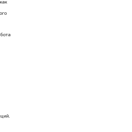
как
ого
абота
яций.