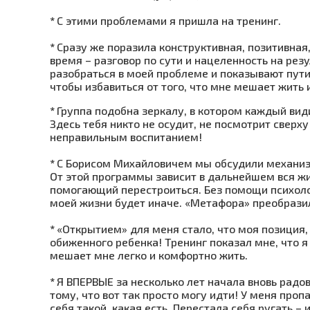
*
С этими проблемами я пришла на тренинг.
*
Сразу же поразила конструктивная, позитивная,
время – разговор по сути и нацеленность на рез
разобраться в моей проблеме и показывают пути
чтобы избавиться от того, что мне мешает жить 
*
Группа подобна зеркалу, в котором каждый вид
Здесь тебя никто не осудит, не посмотрит сверху
неправильным воспитанием!
*
С Борисом Михайловичем мы обсудили механиз
От этой программы зависит в дальнейшем вся жи
помогающий перестроиться. Без помощи психолого
моей жизни будет иначе. «Метафора» преобрази
*
«Открытием» для меня стало, что моя позиция, 
обиженного ребенка! Тренинг показал мне, что я 
мешает мне легко и комфортно жить.
*
Я ВПЕРВЫЕ за несколько лет начала вновь радо
тому, что вот так просто могу идти! У меня проп
себя такой, какая есть. Перестала себя ругать –