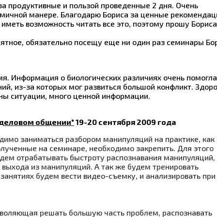
за продуктивные и пользой проведенные 2 дня. Очень
мичной манере. Благодарю Бориса за ценные рекомендац
иметь возможность читать все это, поэтому прошу Бориса
ятное, обязательно посещу еще ни один раз семинары Бо
мя. Информация о биологических различиях очень помогла
ий, из-за которых мог развиться большой конфликт. Здоро
раны ситуации, много ценной информации.
 деловом общении"
19-20 сентября 2009 года
димо заниматься разбором манипуляций на практике, как
олученные на семинаре, необходимо закрепить. Для этого
удем отрабатывать быстроту распознавания манипуляций,
выхода из манипуляций. А так же будем тренировать
 занятиях будем вести видео-съемку, и анализировать при
озволяющая решать большую часть проблем, распознавать