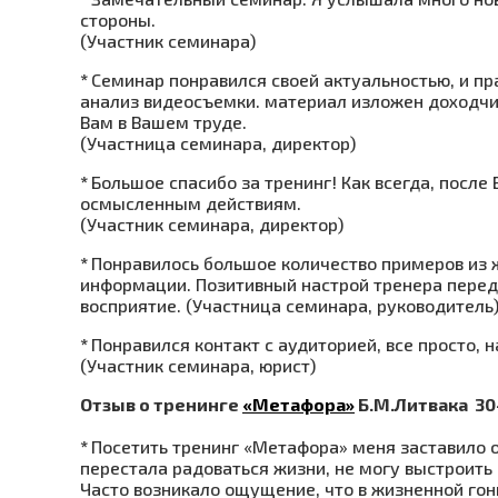
стороны.
(Участник семинара)
*
Семинар понравился своей актуальностью, и п
анализ видеосъемки. материал изложен доходчив
Вам в Вашем труде.
(Участница семинара, директор)
*
Большое спасибо за тренинг! Как всегда, после
осмысленным действиям.
(Участник семинара, директор)
*
Понравилось большое количество примеров из 
информации. Позитивный настрой тренера перед
восприятие.
(Участница семинара, руководитель
*
Понравился контакт с аудиторией, все просто, н
(Участник семинара, юрист)
Отзыв о тренинге
«Метафора»
Б.М.Литвака 30-
*
Посетить тренинг «Метафора» меня заставило ос
перестала радоваться жизни, не могу выстроит
Часто возникало ощущение, что в жизненной гонк