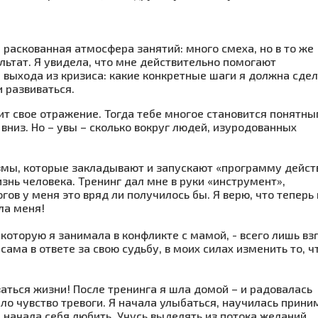
 раскованная атмосфера занятий: много смеха, но в то же
ультат. Я увидела, что мне действительно помогают
 выхода из кризиса: какие конкретные шаги я должна сдел
и развиваться.
ит свое отражение. Тогда тебе многое становится понятн
 вниз. Но – увы – сколько вокруг людей, изуродованных
мы, которые закладывают и запускают «программу дейст
знь человека. Тренинг дал мне в руки «инструмент»,
в у меня это вряд ли получилось бы. Я верю, что теперь 
ла меня!
которую я занимала в конфликте с мамой, - всего лишь вз
сама в ответе за свою судьбу, в моих силах изменить то, ч
ваться жизни! После тренинга я шла домой – и радовалась
ало чувство тревоги. Я начала улыбаться, научилась прини
 и начала себя любить. Учусь выделять из потока желаний