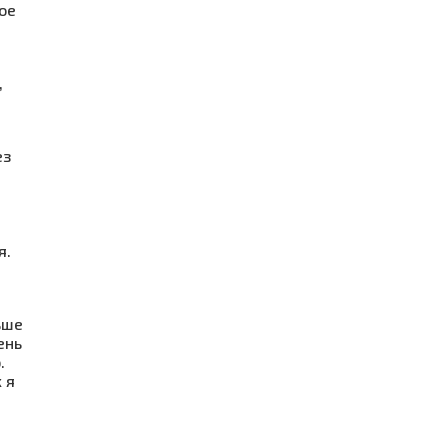
ое
,
ез
я.
ьше
ень
.
 я