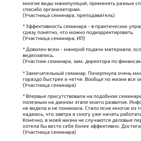
многие виды манипуляций, применять разные с
спасибо организаторам.
(Участница семинара, преподаватель)
*
Эффективность семинара - в практических упраж
сразу понятно, что можно подкорректировать.
(Участница семинара, ИП)
*
Доволен всем - манерой подачи материала, ос
видеозапись.
(Участник семинара, зам. директора по финанса
*
Замечательный семинар. Почерпнула очень мно
гораздо быстрее и четче. Вообще по жизни все 
(Участница семинара)
*
Впервые присутствовала на подобном семинаре
полезным на данном этапе моего развития. Инфо
не видела и не понимала. Стало ясне многое из т
надеюсь, что завтра я смогу уже начать работат
Конечно, в моей жизни не случаются деловые пер
хотела бы вести себя более эффективно. Достига
(Участница семинара)