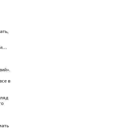
ать,
ым…
вий».
все в
гляд
то
мать