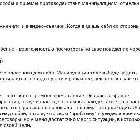
пособы и приемы противодействия манипуляциям. отдельн
нениях, и в видео-съемке.. Когда видишь себя со стороны
обенно - возможностью посмотреть на свое поведение чер
м)
го полезного для себя. Манипуляции теперь буду видеть
оказывается гораздо проще и разумнее, чем иногда кажетс
. Произвело огромное впечатление. Оказалось крайне
рмация, полученная здесь, помогла увидеть то, что я ран
ого, что я раньше не понимала - почему так проиходит. Оч
ь над собой, потому что свою "проблему" я увидела воочию
еговоры, но у меня достаточно много ситуаций, в которых
я своей цели.