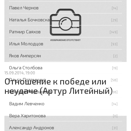
Павел Чернов
[14]
Наталья Бочковская
[29]
Ратмир Саяхов
[149]
Илья Молодцов
[93]
Яков Амперсян
[2]
Ольга Столбова
[19]
15.09.2014, 19:00
Отношение к победе или
Ольга Потемкина
[58]
неудаче (Артур Литейный)
Евгения Мартынова
[36]
Вадим Левченко
[14]
Вера Харитонова
[11]
Александр Андронов
[31]