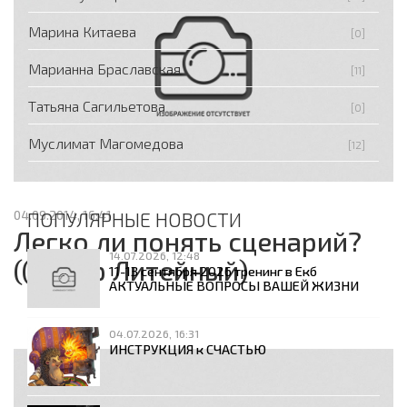
Марина Китаева
[0]
Марианна Браславская
[11]
Татьяна Сагильетова
[0]
Муслимат Магомедова
[12]
04.09.2014, 16:41
ПОПУЛЯРНЫЕ НОВОСТИ
Легко ли понять сценарий?
14.07.2026, 12:48
((Артур Литейный)
11-13 сентября 2026 тренинг в Екб
АКТУАЛЬНЫЕ ВОПРОСЫ ВАШЕЙ ЖИЗНИ
04.07.2026, 16:31
ИНСТРУКЦИЯ к СЧАСТЬЮ