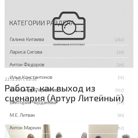
КАТЕГОРИИ РАЗДЕЛА
Галина Китаева
[292]
Лариса Сигова
[30]
Антон Федоров
[25]
Илья Константинов
[12]
22.12.2017, 02:36
Работа, как выход из
Александр Пермяков
[102]
сценария (Артур Литейный)
Виктория Чердакова
[47]
М.Е. Литвак
[81]
Антон Маркин
[62]