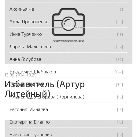
Аксинья Че
[6]
Алла Прокопенко
[39]
Инна Турченко
[13]
Лариса Малышева
[52]
Анна Голубева
[32]
Владимир Шебзухов
[124]
15.09.2014, 18:29
Избавитель (Артур
Галина Шилова
[34]
Литейный)
Александра Егорова (Корнилова)
[15]
Евгения Минаева
[16]
Екатерина Биенко
[18]
Виктория Турченко
[12]