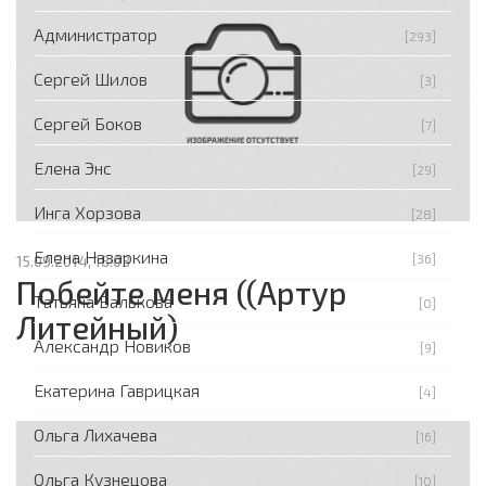
Администратор
[293]
Сергей Шилов
[3]
Сергей Боков
[7]
Елена Энс
[29]
Инга Хорзова
[28]
Елена Назаркина
[36]
15.09.2014, 18:03
Побейте меня ((Артур
Татьяна Валькова
[0]
Литейный)
Александр Новиков
[9]
Екатерина Гаврицкая
[4]
Ольга Лихачева
[16]
Ольга Кузнецова
[10]