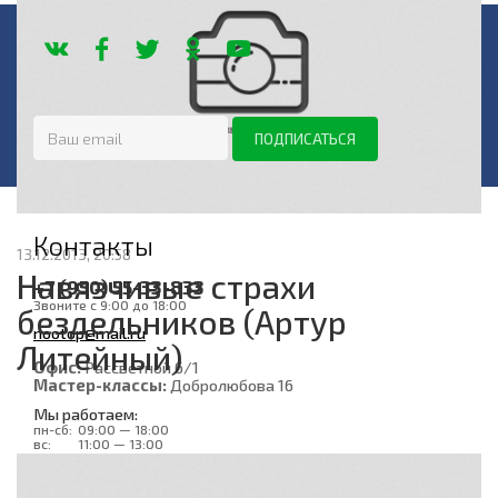
Контакты
13.12.2013, 20:58
Навязчивые страхи
+7 (950) 55-33-833
Звоните с 9:00 до 18:00
бездельников (Артур
nootop@mail.ru
Литейный)
Офис:
Рассветной 6/1
Мастер-классы:
Добролюбова 16
Мы работаем:
пн-сб:
09:00 — 18:00
вс:
11:00 — 13:00
Показать на карте