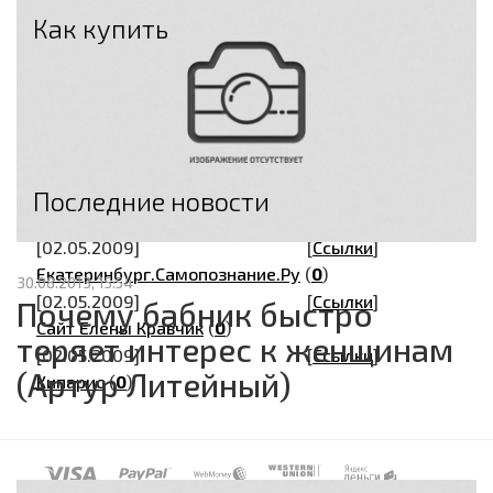
Как купить
Оплата
Доставка
Возврат
Гарантия
Последние новости
[02.05.2009]
[
Ссылки
]
Екатеринбург.Самопознание.Ру
(
0
)
30.08.2013, 15:54
[02.05.2009]
[
Ссылки
]
Почему бабник быстро
Сайт Елены Кравчик
(
0
)
теряет интерес к женщинам
[02.05.2009]
[
Ссылки
]
(Артур Литейный)
Кипарис
(
0
)