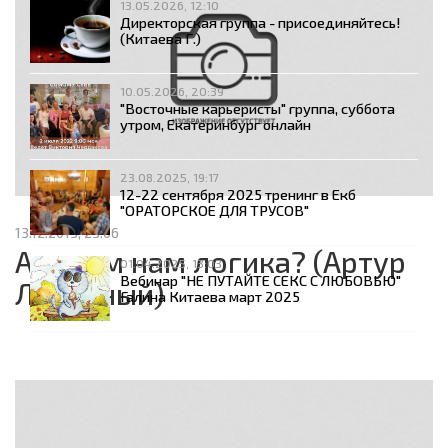
13.05.2026, 12:10
Директорская группа - присоединяйтесь!
(Китаева Г.)
10.05.2026, 20:39
"Восточные карьеристы" группа, суббота
утром, Екатеринбург онлайн
23.08.2025, 19:17
12-22 сентября 2025 тренинг в Екб
"ОРАТОРСКОЕ ДЛЯ ТРУСОВ"
13.12.2013, 23:06
А зачем нам логика? (Артур
01.04.2025, 13:03
Вебинар "НЕ ПУТАЙТЕ СЕКС С ЛЮБОВЬЮ"
Литейный)
Галина Китаева март 2025