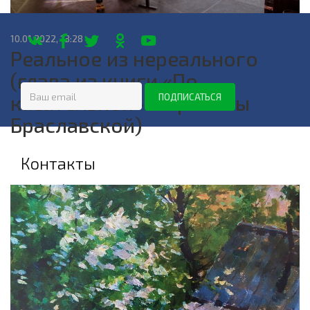
10.01.2022, 13:28
Реальное из нереального
(глава из книги «По
касательной» Марианны
Браславской)
Контакты
+7 (950) 55-33-833
Звоните с 9:00 до 18:00
nootop@mail.ru
Офис:
Рассветной 6/1
Мастер-классы:
Добролюбова 16
Мы работаем:
пн-сб:
09:00 — 18:00
вс:
11:00 — 13:00
Показать на карте