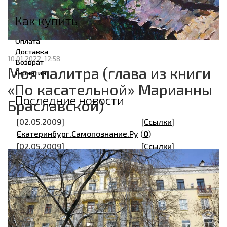
Как купить
Оплата
Доставка
10.01.2022, 12:58
Возврат
Моя палитра (глава из книги
Гарантия
«По касательной» Марианны
Последние новости
Браславской)
[02.05.2009]
[
Ссылки
]
Екатеринбург.Самопознание.Ру
(
0
)
[02.05.2009]
[
Ссылки
]
Сайт Елены Кравчик
(
0
)
[02.05.2009]
[
Ссылки
]
Кипарис
(
0
)