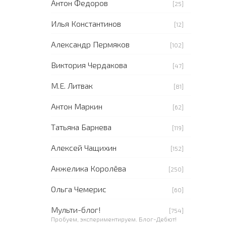
Антон Федоров
[25]
Илья Константинов
[12]
Александр Пермяков
[102]
Виктория Чердакова
[47]
М.Е. Литвак
[81]
Антон Маркин
[62]
Татьяна Барнева
[119]
Алексей Чащихин
[152]
Анжелика Королёва
[250]
Ольга Чемерис
[60]
Мульти-блог!
[754]
Пробуем, экспериментируем. Блог-Дебют!