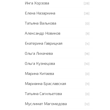
Инга Хорзова
[28]
Елена Назаркина
[36]
Татьяна Валькова
[0]
Александр Новиков
[9]
Екатерина Гаврицкая
[4]
Ольга Лихачева
[16]
Ольга Кузнецова
[10]
Марина Китаева
[0]
Марианна Браславская
[11]
Татьяна Сагильетова
[0]
Муслимат Магомедова
[12]