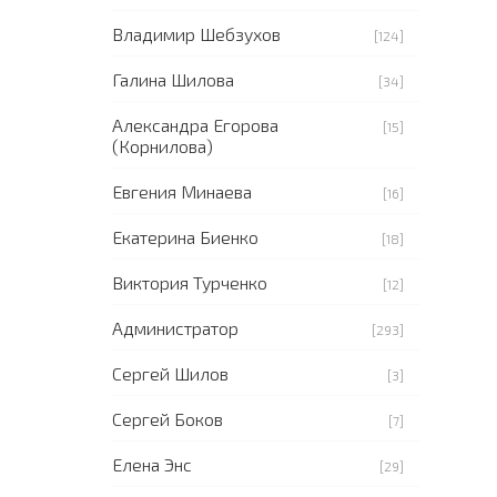
Владимир Шебзухов
[124]
Галина Шилова
[34]
Александра Егорова
[15]
(Корнилова)
Евгения Минаева
[16]
Екатерина Биенко
[18]
Виктория Турченко
[12]
Администратор
[293]
Сергей Шилов
[3]
Сергей Боков
[7]
Елена Энс
[29]