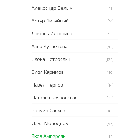
Александр Белых
[19]
Артур Литейный
[51]
Любовь Илюшина
[59]
Анна Кузнецова
[45]
Елена Петросянц
[122]
Олег Каримов
[110]
Павел Чернов
[14]
Наталья Бочковская
[29]
Ратмир Саяхов
[149]
Илья Молодцов
[93]
Яков Амперсян
[2]