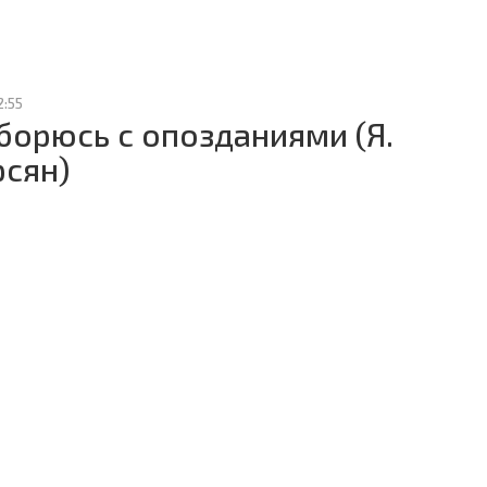
2:55
 борюсь с опозданиями (Я.
сян)