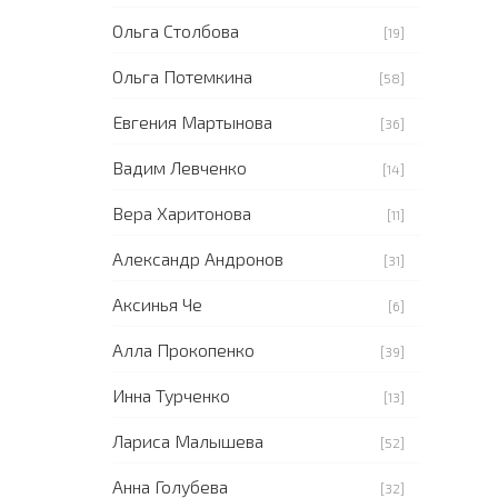
Ольга Столбова
[19]
Ольга Потемкина
[58]
Евгения Мартынова
[36]
Вадим Левченко
[14]
Вера Харитонова
[11]
Александр Андронов
[31]
Аксинья Че
[6]
Алла Прокопенко
[39]
Инна Турченко
[13]
Лариса Малышева
[52]
Анна Голубева
[32]