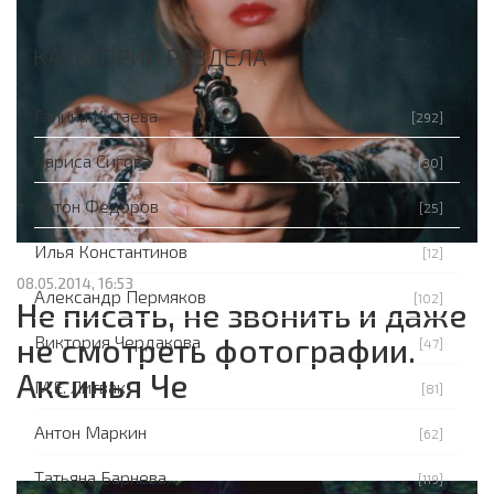
КАТЕГОРИИ РАЗДЕЛА
Галина Китаева
[292]
Лариса Сигова
[30]
Антон Федоров
[25]
Илья Константинов
[12]
08.05.2014, 16:53
Александр Пермяков
[102]
Не писать, не звонить и даже
не смотреть фотографии.
Виктория Чердакова
[47]
Аксинья Че
М.Е. Литвак
[81]
Антон Маркин
[62]
Татьяна Барнева
[119]