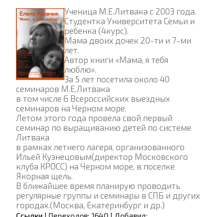
Ученица М.Е.Литвака с 2003 года.
Студентка Университета Семьи и
ребенка (4курс).
Мама двоих дочек 20-ти и 7-ми
лет.
Автор книги «Мама, я тебя
люблю».
За 5 лет посетила около 40
семинаров М.Е.Литвака
в том числе 6 Всероссийских выездных
семинаров на Черном море.
Летом этого года провела свой первый
семинар по выращиванию детей по системе
Литвака
в рамках летнего лагеря, организованного
Ильей Кузнецовым(директор Московского
клуба КРОСС) на Черном море, в поселке
Якорная щель.
В ближайшее время планирую проводить
регулярные группы и семинары в СПБ и других
городах.(Москва, Екатеринбург и др.)
Ссылки
|
Переходов:
1640
|
Добавил: