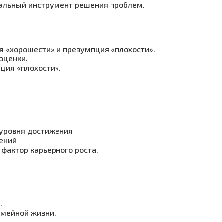
альный инструмент решения проблем.
я «хорошести» и презумпция «плохости».
оценки.
пция «плохости».
 уровня достижения
жений
фактор карьерного роста.
.
емейной жизни.