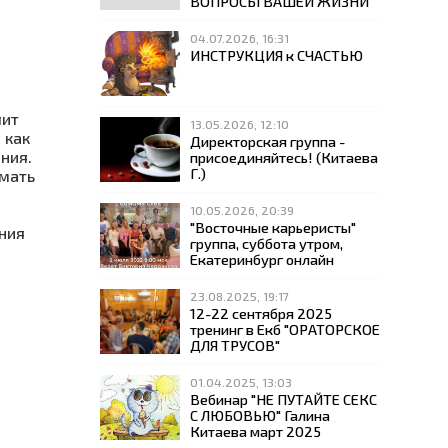
ВОПРОСЫ ВАШЕЙ ЖИЗНИ
04.07.2026, 16:31
ИНСТРУКЦИЯ к СЧАСТЬЮ
лит
13.05.2026, 12:10
 как
Директорская группа -
ния.
присоединяйтесь! (Китаева
Г.)
умать
10.05.2026, 20:39
"Восточные карьеристы"
ния
группа, суббота утром,
Екатеринбург онлайн
23.08.2025, 19:17
12-22 сентября 2025
тренинг в Екб "ОРАТОРСКОЕ
ДЛЯ ТРУСОВ"
01.04.2025, 13:03
Вебинар "НЕ ПУТАЙТЕ СЕКС
С ЛЮБОВЬЮ" Галина
Китаева март 2025