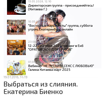
13.05.2026, 12:10
Директорская группа - присоединяйтесь!
(Китаева Г.)
10.05.2026, 20:39
"Восточные карьеристы" группа, суббота
утром, Екатеринбург онлайн
23.08.2025, 19:17
12-22 сентября 2025 тренинг в Екб
"ОРАТОРСКОЕ ДЛЯ ТРУСОВ"
01.04.2025, 13:03
Вебинар "НЕ ПУТАЙТЕ СЕКС С ЛЮБОВЬЮ"
Галина Китаева март 2025
19.07.2016, 14:19
Выбраться из слияния.
Екатерина Биенко