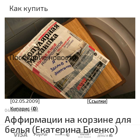
Как купить
Оплата
Доставка
Возврат
Гарантия
Последние новости
[02.05.2009]
[
Ссылки
]
Екатеринбург.Самопознание.Ру
(
0
)
[02.05.2009]
[
Ссылки
]
Сайт Елены Кравчик
(
0
)
[02.05.2009]
[
Ссылки
]
Кипарис
(
0
)
04.05.2016, 23:05
Аффирмации на корзине для
белья (Екатерина Биенко)