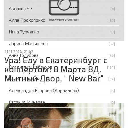
Аксинья Че
[6]
Алла Прокопенко
[39]
Инна Турченко
[13]
Лариса Малышева
[52]
21.11.2014, 21:43
Анна Голубева
[32]
Ура! Еду в Екатеринбург с
концертом! 8 Марта 8Д,
Владимир Шебзухов
[124]
Мытный Двор, " New Bar"
Галина Шилова
[34]
Александра Егорова (Корнилова)
[15]
Евгения Минаева
[16]
Екатерина Биенко
[18]
Виктория Турченко
[12]