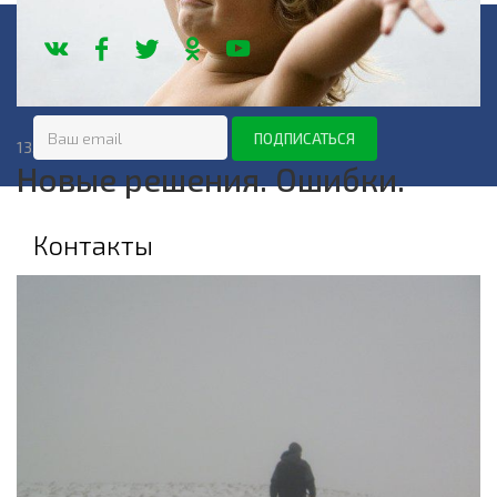
13.07.2014, 01:10
Новые решения. Ошибки.
Контакты
+7 (950) 55-33-833
Звоните с 9:00 до 18:00
nootop@mail.ru
Офис:
Рассветной 6/1
Мастер-классы:
Добролюбова 16
Мы работаем:
пн-сб:
09:00 — 18:00
вс:
11:00 — 13:00
Показать на карте