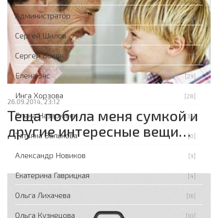
Администратор
[293]
Сергей Шилов
[3]
Сергей Боков
[7]
Елена Энс
[29]
Инга Хорзова
[28]
26.09.2014, 23:12
Теща побила меня сумкой и
Елена Назаркина
[36]
другие интересные вещи…
Татьяна Валькова
[0]
Александр Новиков
[9]
Екатерина Гаврицкая
[4]
Ольга Лихачева
[16]
Ольга Кузнецова
[10]