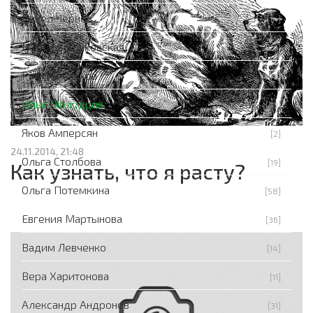
Павел Чернов
[14]
Наталья Бочковская
[29]
Ратмир Саяхов
[149]
Илья Молодцов
[93]
Яков Амперсян
[2]
24.11.2014, 21:48
Ольга Столбова
[19]
Как узнать, что я расту?
Ольга Потемкина
[58]
Евгения Мартынова
[36]
Вадим Левченко
[14]
Вера Харитонова
[11]
Александр Андронов
[31]