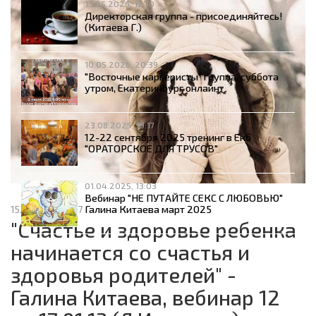
13.05.2026, 12:10
Директорская группа - присоединяйтесь!
(Китаева Г.)
10.05.2026, 20:39
"Восточные карьеристы" группа, суббота
утром, Екатеринбург онлайн
23.08.2025, 19:17
12-22 сентября 2025 тренинг в Екб
"ОРАТОРСКОЕ ДЛЯ ТРУСОВ"
01.04.2025, 13:03
Вебинар "НЕ ПУТАЙТЕ СЕКС С ЛЮБОВЬЮ"
Галина Китаева март 2025
15.02.2013, 11:47
"Счастье и здоровье ребенка
начинается со счастья и
здоровья родителей" -
Галина Китаева, вебинар 12