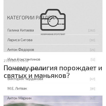
КАТЕГОРИИ РАЗДЕЛА
Галина Китаева
[292]
Лариса Сигова
[30]
Антон Федоров
[25]
Илья Константинов
[12]
27.03.2015, 09:32
Почему религия порождает и
Александр Пермяков
[102]
святых и маньяков?
Виктория Чердакова
[47]
М.Е. Литвак
[81]
Антон Маркин
[62]