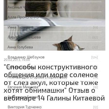
Аксинья Че
[6]
Алла Прокопенко
[39]
Инна Турченко
[13]
Лариса Малышева
[52]
Анна Голубева
[32]
Владимир Шебзухов
[124]
20.02.2013, 14:08
"Способы конструктивного
Галина Шилова
[34]
общения или море соленое
Александра Егорова (Корнилова)
[15]
от слез акул, которые тоже
Евгения Минаева
[16]
хотят обнимашки" Отзыв о
вебинаре 14 Галины Китаевой
Екатерина Биенко
[18]
Виктория Турченко
[12]