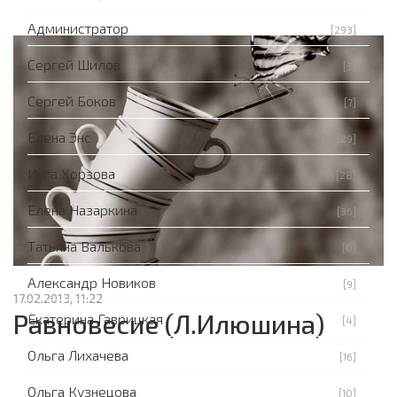
Администратор
[293]
Сергей Шилов
[3]
Сергей Боков
[7]
Елена Энс
[29]
Инга Хорзова
[28]
Елена Назаркина
[36]
Татьяна Валькова
[0]
Александр Новиков
[9]
17.02.2013, 11:22
Равновесие (Л.Илюшина)
Екатерина Гаврицкая
[4]
Ольга Лихачева
[16]
Ольга Кузнецова
[10]