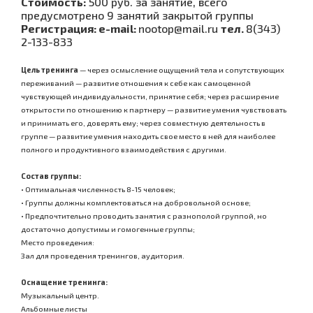
Стоимость:
500 руб. за занятие, всего
предусмотрено 9 занятий закрытой группы
Регистрация:
e-mail:
nootop@mail.ru
тел.
8(343)
2-133-833
Цель тренинга
— через осмысление ощущений тела и сопутствующих
переживаний — развитие отношения к себе как самоценной
чувствующей индивидуальности, принятие себя; через расширение
открытости по отношению к партнеру — развитие умения чувствовать
и принимать его, доверять ему; через совместную деятельность в
группе — развитие умения находить свое место в ней для наиболее
полного и продуктивного взаимодействия с другими.
Состав группы:
• Оптимальная численность 8-15 человек;
• Группы должны комплектоваться на добровольной основе;
• Предпочтительно проводить занятия с разнополой группой, но
достаточно допустимы и гомогенные группы;
Место проведения:
Зал для проведения тренингов, аудитория.
Оснащение тренинга:
Музыкальный центр.
Альбомные листы