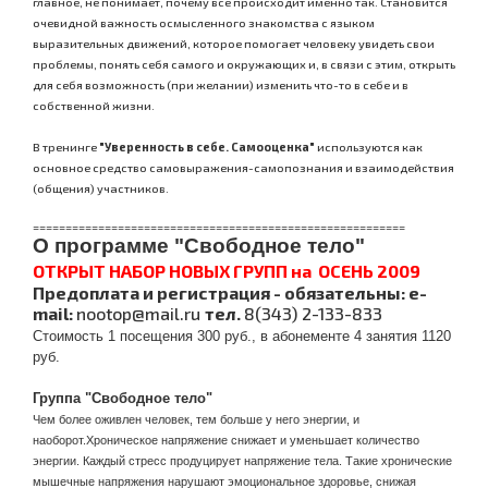
главное, не понимает, почему все происходит именно так. Становится
очевидной важность осмысленного знакомства с языком
выразительных движений, которое помогает человеку увидеть свои
проблемы, понять себя самого и окружающих и, в связи с этим, открыть
для себя возможность (при желании) изменить что-то в себе и в
собственной жизни.
В тренинге
"Уверенность в себе. Самооценка"
исп
ользуются к
ак
основное средство самовыражения-самопознания и взаимодействия
(общения) участников.
=========================================================
О
программе "Свободное тело"
ОТКРЫТ НАБОР НОВЫХ ГРУПП на ОСЕНЬ 2009
Предоплата и регистрация - обязательны:
e-
mail:
nootop@mail.ru
тел.
8(343) 2-133-833
Стоимость 1 посещения 300 руб., в абонементе 4 занятия 1120
руб.
Группа "Свободное тело"
Чем более оживлен человек, тем больше у него энергии, и
наоборот.Хроническое напряжение снижает и уменьшает количество
энергии. Каждый стресс продуцирует напряжение тела. Такие хронические
мышечные напряжения нарушают эмоциональное здоровье, снижая