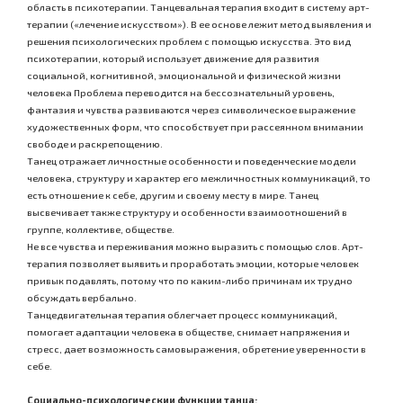
область в психотерапии. Танцевальная терапия входит в систему арт-
терапии («лечение искусством»). В ее основе лежит метод выявления и
решения психологических проблем с помощью искусства. Это вид
психотерапии, который использует движение для развития
социальной, когнитивной, эмоциональной и физической жизни
человека Проблема переводится на бессознательный уровень,
фантазия и чувства развиваются через символическое выражение
художественных форм, что способствует при рассеянном внимании
свободе и раскрепощению.
Танец отражает личностные особенности и поведенческие модели
человека, структуру и характер его межличностных коммуникаций, то
есть отношение к себе, другим и своему месту в мире. Танец
высвечивает также структуру и особенности взаимоотношений в
группе, коллективе, обществе.
Не все чувства и переживания можно выразить с помощью слов. Арт-
терапия позволяет выявить и проработать эмоции, которые человек
привык подавлять, потому что по каким-либо причинам их трудно
обсуждать вербально.
Танцедвигательная терапия облегчает процесс коммуникаций,
помогает адаптации человека в обществе, снимает напряжения и
стресс, дает возможность самовыражения, обретение уверенности в
себе.
Социально-психологическии функции танца: