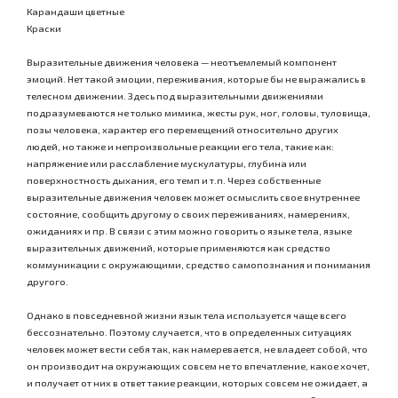
Карандаши цветные
Краски
Выразительные движения человека — неотъемлемый компонент
эмоций. Нет такой эмоции, переживания, которые бы не выражались в
телесном движении. Здесь под выразительными движениями
подразумеваются не только мимика, жесты рук, ног, головы, туловища,
позы человека, характер его перемещений относительно других
людей, но также и непроизвольные реакции его тела, такие как:
напряжение или расслабление мускулатуры, глубина или
поверхностность дыхания, его темп и т.п. Через собственные
выразительные движения человек может осмыслить свое внутреннее
состояние, сообщить другому о своих переживаниях, намерениях,
ожиданиях и пр. В связи с этим можно говорить о языке тела, языке
выразительных движений, которые применяются как средство
коммуникации с окружающими, средство самопознания и понимания
другого.
Однако в повседневной жизни язык тела используется чаще всего
бессознательно. Поэтому случается, что в определенных ситуациях
человек может вести себя так, как намеревается, не владеет собой, что
он производит на окружающих совсем не то впечатление, какое хочет,
и получает от них в ответ такие реакции, которых совсем не ожидает, а