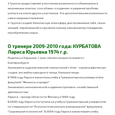
3.Группа предоставляет участникам возможность обмениваться
жизненным опытом, способами «создания» и решения проблем,
учиться на опыте других участников. Это дополнительная возможность
самосовершенствования.
4. Группа создает безопасную атмосферу для проявления себя, своих
эмоций, переживаний и научения новому незнакомому поведению,
приобретению новых.
О тренере 2009-2010 года: КУРБАТОВА
Лариса Юрьевна 1974 г.р.
Родилась в Харькове. С трех-летнего возраста живет в г.
Екатеринбурге.
Занимается художественной гимнастикой с 6 лет - хореографическая
студия, ансамбль народного танца, бальные танцы.
В 1996 году Лариса закончила учебу в Гумманитарном университете,
факультет "Финансы и кредит".
Занималась экономической и административно-хозяйственной
деятельностью.
Лариса - призер области по Фитнесу в 1999 году.
В 2008 году Лариса поступила на учебу в Гумманитарный университет
по специальности "Психологическое консультирование"
факультета
"Социальная психология".
В 2009 году Лариса заканчивает учебу.