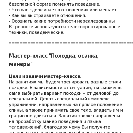
безопасной форме поменять поведение.
• Что вас сдерживает в отношениях или мешает.
• Как вы выстраиваете отношения.
• Осознать какие потребности нереалезованны
В тренинге используются телесоорентированные
техники, поведенческие.
==============================================
М
а
стер-класс "Походка, осанка,
манеры"
Цели и задачи мастер-класса:
На занятиях мы будем тренировать разные стили
походки. В зависимости от ситуации, ты сможешь
сама выбирать вариант походки – от деловой до
сексуальной. Делать специальный комплекс
упражнений, направленных на прямое положение
спины, а также принимать свое тело, владеть им и
грациозно двигаться. Занятия также направлены
на проработку манер поведения и языка
телодвижений, благодаря чему Вы получите
знания о том, как правильно себя вести в заранее