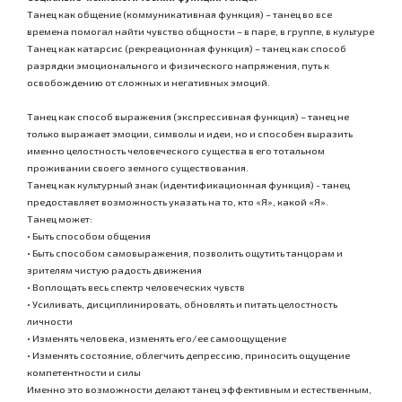
Танец как общение (коммуникативная функция) – танец во все
времена помогал найти чувство общности – в паре, в группе, в культуре
Танец как катарсис (рекреационная функция) – танец как способ
разрядки эмоционального и физического напряжения, путь к
освобождению от сложных и негативных эмоций.
Танец как способ выражения (экспрессивная функция) – танец не
только выражает эмоции, символы и идеи, но и способен выразить
именно целостность человеческого существа в его тотальном
проживании своего земного существования.
Танец как культурный знак (идентификационная функция) - танец
предоставляет возможность указать на то, кто «Я», какой «Я».
Танец может:
• Быть способом общения
• Быть способом самовыражения, позволить ощутить танцорам и
зрителям чистую радость движения
• Воплощать весь спектр человеческих чувств
• Усиливать, дисциплинировать, обновлять и питать целостность
личности
• Изменять человека, изменять его/ее самоощущение
• Изменять состояние, облегчить депрессию, приносить ощущение
компетентности и силы
Именно это возможности делают танец эффективным и естественным,