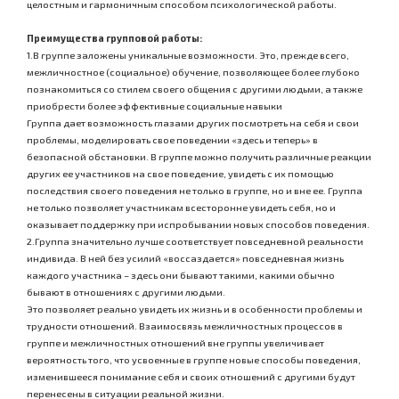
целостным и гармоничным способом психологической работы.
Преимущества групповой работы:
1.В группе заложены уникальные возможности. Это, прежде всего,
межличностное (социальное) обучение, позволяющее более глубоко
познакомиться со стилем своего общения с другими людьми, а также
приобрести более эффективные социальные навыки
Группа дает возможность глазами других посмотреть на себя и свои
проблемы, моделировать свое поведении «здесь и теперь» в
безопасной обстановки. В группе можно получить различные реакции
других ее участников на свое поведение, увидеть с их помощью
последствия своего поведения не только в группе, но и вне ее. Группа
не только позволяет участникам всесторонне увидеть себя, но и
оказывает поддержку при испробывании новых способов поведения.
2.Группа значительно лучше соответствует повседневной реальности
индивида. В ней без усилий «воссаздается» повседневная жизнь
каждого участника – здесь они бывают такими, какими обычно
бывают в отношениях с другими людьми.
Это позволяет реально увидеть их жизнь и в особенности проблемы и
трудности отношений. Взаимосвязь межличностных процессов в
группе и межличностных отношений вне группы увеличивает
вероятность того, что усвоенные в группе новые способы поведения,
изменившееся понимание себя и своих отношений с другими будут
перенесены в ситуации реальной жизни.