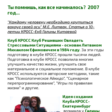
Ты помнишь, как все начиналось? 2007
год...
"Каждому человеку необходимо крутиться
вокруг своей оси" М.Е. Литвак. Статья о 10-
летии КРОСС-Екб Галины Китаевой
Клуб КРОСС Клуб Решивших Овладеть
Стрессовыми Ситуациями - основан Литваком
Михаилом Ефимовичем в 1984 году
.
За эти годы
подготовку в клубе КРОСС прошли тысячи людей.
Подготовка в клубе КРОСС позволила многим
улучшить качество жизни, улучшить свое
материальное и социальное положение. В клубе
КРОСС используются авторские методики, такие
как "Психологическое Айкидо", "Сценарное
перепрограммирование", "Игры по правилам
жизни" и другие.
Идея создания
Клуба КРОСС-
Екатеринбург
возникла у
Галины