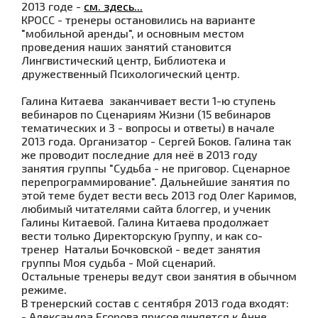
2013 годе -
см. здесь...
КРОСС - тренеры остановились на варианте
"мобильной аренды", и основным местом
проведения наших занятий становится
Лингвистический центр, Библиотека и
дружественный Психологический центр.
Галина Китаева заканчивает вести 1-ю ступень
вебинаров по Сценариям Жизни (15 вебинаров
тематических и 3 - вопросы и ответы) в начале
2013 года. Организатор - Сергей Боков. Галина так
же проводит последние для неё в 2013 году
занятия группы "Судьба - не приговор. Сценарное
перепрограммирование". Дальнейшие занятия по
этой теме будет вести весь 2013 год Олег Каримов,
любимый читателями сайта блоггер, и ученик
Галины Китаевой. Галина Китаева продолжает
вести только Директорскую Группу, и как со-
тренер Натальи Бочковской - ведет занятия
группы Моя судьба - Мой сценарий.
Остальные тренеры ведут свои занятия в обычном
режиме.
В тренерский состав с сентября 2013 года входят:
- Александра Егорова присоединяется к Анне