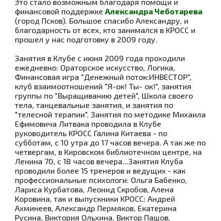
Это стало возможным благодаря
помощи и
финансовой поддержке
Александра Чеботарева
(город Псков). Большое спасибо Александру, и
благодарность от всех, кто занимался в КРОСС и
прошел у нас подготовку в 2009 году.
Занятия в Клубе с июня 2009 года проходили
ежедневно: Ораторское искусство, Логика,
Финансовая игра "Денежный поток:ИНВЕСТОР",
клуб взаимоотношений "Я-ок! Ты- ок!", занятия
группы по "Выращиванию детей", Школа своего
тела, танцевальные занятия, и занятия по
"телесной терапии". Занятия по методике Михаила
Ефимовича Литвака проводила в Клубе
руководитель КРОСС Галина Китаева - по
субботам, с 10 утра до 17 часов вечера. А так же по
четвергам, в Кировском библиотечном центре, на
Ленина 70, с 18 часов вечера...Занятия Клуба
проводили более 15 тренеров и ведущих - как
профессиональные психологи:
Ольга Бабенко,
Лариса Курбатова,
Леонид Скробов,
Алена
Коровина,
так и выпускники КРОСС:
Андрей
Ахминеев,
Александр Пермяков, Екатерина
Русина, Виктория Ольхина, Виктор Пашов,