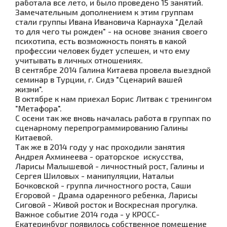
работала все лето, и было проведено 15 занятий.
Замечательным дополнением к этим группам
стали группы Ивана Ивановича Карнауха "Делай
то для чего ты рожден" - на основе знания своего
психотипа, есть возможность понять в какой
профессии человек будет успешен, и что ему
учитывать в личных отношениях.
В сентябре 2014 Галина Китаева провела выездной
семинар в Турции, г. Сидэ "Сценарий вашей
жизни".
В октябре к нам приехал Борис Литвак с тренингом
"Метафора".
С осени так же вновь началась работа в группах по
сценарному перепрограммированию Галины
Китаевой.
Так же в 2014 году у нас проходили занятия
Андрея Ахминеева - ораторское искусства,
Ларисы Малышевой - личностный рост, Галины и
Сергея Шиловых - манипуляции, Натальи
Бочковской - группа личностного роста, Саши
Егоровой - Драма одаренного ребенка, Ларисы
Сиговой - Живой росток и Воскресная прогулка.
Важное событие 2014 года - у КРОСС-
Екатеринбург появилось собственное помещение