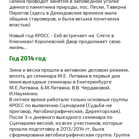
Галина проводит занятия в заповедном уголке
данного памятника природы, пос. Пески, Таверна
Пиратов (здесь в Демидовские времена жила
община староверов, и была весьма почитаема
властью)
Новый год КРОСС - Екб встречает на Слете в
Ключиках! Королевский Двор продолжает свою
жизнь...
Год 2014 год
Зима и весна прошли в активном деловом режиме,
вплоть до семинара М.Е. Литвака в первые дни
июня:
выездные семинары в Екатеринбурге
М.Е.Литвака, Б.М.Литвака, В.В. Чердаковой,
И.Науменко.
В летнее время работали только основные группы
КРОСС по выявлению Сценариев (Судьба-не
приговор, Автобиографическая, Директорская).
После 3-х дневного выездного семинара по
Сценариям весной, из всех участников, которые
прошли подготовку в 2013/2014 гг, была
сформирована автобиографическая группа. Группа