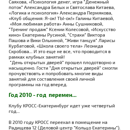
Саяхова, «Психология денег, игра "Денежный
поток" Александра Белых и Святослава Китаева,
«Логика и психология» Александра Пермякова,
«Клуб общения: Я-ок! ТЫ-ок!» Галины Китаевой,
«Моя любимая работа» Анны Сушниковой,
"Тренинг продаж" Ксении Колесовой, «Искусство
кино» Екатерины Русиной, "Страхи" Виктора
Пашова и Вики Ольхиной,
"Живи танцуя" Ларисы
Курбатовой
, «Школа своего тела» Леонида
Скробова
... И это еще не все, что проводится в
рамках клубных занятий!
"День открытых дверей" прошел плодотворно и
насыщенно. Гости "Дня открытых дверей" смогли
прочувствовть и попробовать многие виды
занятий для составления своей личной
программы на год вперед.
Год 2010 - год перемен...
Клубу КРОСС-Екатеринбург идет уже четвертый
год...
В 2010 году КРОСС
переехал в помещение на
Радищева 12 (Деловой центр "Кольцо Екатерины").