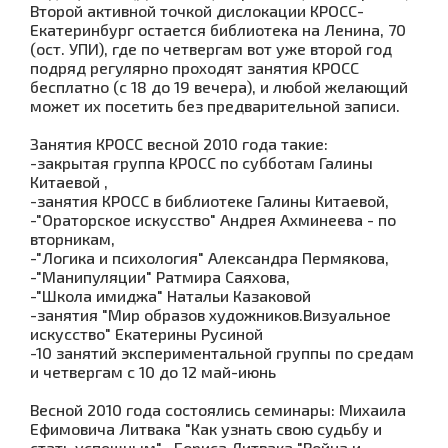
Второй активной точкой дислокации КРОСС-
Екатеринбург остается библиотека на Ленина, 70
(ост. УПИ), где по четвергам вот уже второй год
подряд регулярно проходят занятия КРОСС
бесплатно (с 18 до 19 вечера), и любой желающий
может их посетить без предварительной записи.
Занятия КРОСС весной 2010 года такие:
-закрытая группа КРОСС по субботам Галины
Китаевой ,
-занятия КРОСС в библиотеке Галины Китаевой,
-"Ораторское искусство" Андрея Ахминеева - по
вторникам,
-"Логика и психология" Александра Пермякова
,
-"Манипуляции" Ратмира Саяхова
,
-"Школа имиджа" Натальи Казаковой
-занятия "Мир образов художников.Визуальное
искусство" Екатерины Русиной
-10 занятий экспериментальной группы по средам
и четвергам с 10 до 12 май-июнь
Весной 2010 года состоялись семинары: Михаила
Ефимовича Литвака "Как узнать свою судьбу и
стать успешным" , Бориса Литвака "Война и