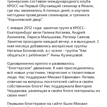
тренерским составом международного клуба
КРОСС на Первый Обучающий семинар в Ямале,
где мы занимались
6
полных дней, и изучали
ме
тодик
и
проведения семинаров, и тренинга
"Королевский двор".
С января 2012 года: занятия групп в КРОСС-
Екатеринбург вели Галина Китаева, Андрей
Ахминеев, Лариса Малышева, Ратмир Саяхов.
Занятия проходили каждый вечер, и в выходные. С
мая месяца добавились воскресные группы
Натальи Бочковской
, а с осени - группа
"Как
общаться с ребён
ком?
" Анны Кузнецовой
.
Одновременно крепло и развивалось
"блоггерское" движение. К нам присоединялись
всё новые участники, творческие и талантливые
люди.
Нас поддержал Михаил Ефимович Литвак,
отвечая на вопросы посетителей сайта в своём
собственном блоге! Нас поддержала Виктория
Чердакова, размещая в своём блоге материалы из
своих книг!
Первыми блоггерами на сайте были Михаил