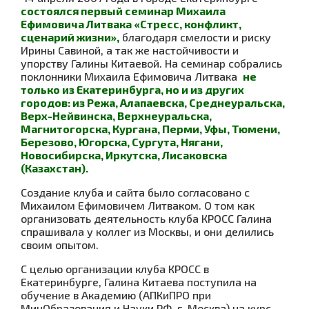
состоялся первый семинар Михаила
Ефимовича Литвака «Стресс, конфликт,
сценарий жизни»,
благодаря смелости и риску
Ирины Савиной, а так же настойчивости и
упорству Галины Китаевой. На семинар собрались
поклонники Михаила Ефимовича Литвака
не
только из Екатеринбурга, но и из других
городов: из Режа, Алапаевска, Среднеуральска,
Верх-Нейвинска, Верхнеуральска,
Магнитогорска, Кургана, Перми, Уфы, Тюмени,
Березово, Югорска, Сургута, Нягани,
Новосибирска, Иркутска, Лисаковска
(Казахстан).
Создание клуба и сайта было согласовано с
Михаилом Ефимовичем Литваком. О том как
организовать деятельность клуба КРОСС Галина
спрашивала у коллег из Москвы, и они делились
своим опытом.
С целью организации клуба КРОСС в
Екатеринбурге, Галина Китаева поступила на
обучение в Академию (АПКиПРО при
МинОбразования и Науки РФ, г. Москва) на курс