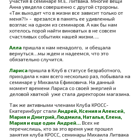
участия в семинаре М.Е. Литвака.
Многие вещи
Анна увидела совершенно с другой стророны.
«Так выходит что в жизни все зависит только от
меня?!» - врезался в память ее удивленный
возглас на одном из семинаров. А как бы нам
хотелось порой найти виноватых в не совсем
счастливых событиях нашей жизни….
Алла
пришла к нам ненадолго, и обещала
вернуться…мы ждем и надеемся, что это
обязательно случится.
Лариса
пришла в Клуб в статусе безработного,
приходила к нам всего несколько раз, побывала на
семинаре у Михаила Ефимовича. На данный
момент времени Лариса со своей энергией и
деловой хваткой уже стала директором магазина.
Так же активными членами Клуба КРОСС-
Екатеринбург стали
Андрей, Ксения и Алексей,
Мария и Дмитрий, Людмила, Наталья, Елена,
Мария и еще один Андрей…
Всех не
перечислишь, кто за это время уже прошел
занятия клуба КРОСС, семинары Михаила Литвака