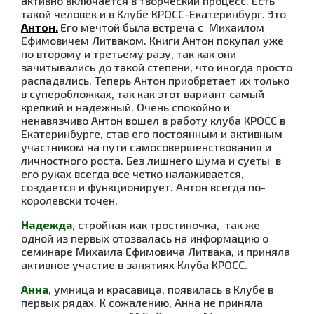
активно включается в творческий процесс. Есть
такой человек и в Клубе КРОСС-Екатеринбург. Это
Антон.
Его мечтой была встреча с Михаилом
Ефимовичем Литваком. Книги Антон покупал уже
по второму и третьему разу, так как они
зачитывались до такой степени, что иногда просто
распадались. Теперь Антон приобретает их только
в суперобложках, так как этот вариант самый
крепкий и надежный. Очень спокойно и
ненавязчиво Антон вошел в работу клуба КРОСС в
Екатеринбурге, став его постоянным и активным
участником на пути самосовершенствования и
личностного роста. Без лишнего шума и суеты в
его руках всегда все четко налаживается,
создается и функционирует. Антон всегда по-
королевски точен.
Надежда
, стройная как тростиночка, так же
одной из первых отозвалась на информацию о
семинаре Михаила Ефимовича Литвака, и приняла
активное участие в занятиях Клуба КРОСС.
Анна
,
умница и красавица, появилась в Клубе в
первых рядах. К сожалению, Анна не приняла