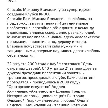
тебя."
Спасибо Михаилу Ефимовичу за супер-идею:
создание Клубов КРОСС.
Спасибо Вам, Михаил Ефимович, за любовь, за
поддержку, за ум и талант! И за гениальное
изобретение, способное объединить в команду
единомышленников совершенно разных людей.
Многие из нас впервые нашли здесь человеческое
понимание, принятие и поддержку и тепло.
Впервые почувствовали себя нужными и
защищенными, впервые научились давать любовь
себе и людям.
22 августа 2009 года с клубе состоялся "День
открытых дверей". С 10 утра до 21 вечера друг за
другом проходили презентации занятий и
тренингов, проводимых в клубе. Какие занятия
проводятся и проводились в 2009 году?
"Ораторское искусство" Андрея
Ахминеева,
«Античность - Древняя Греция.
История мировых цивилизаций» Виктории
Ольхиной,
"наркоманическая любовь" Ольги
Седовой, "Манипуляции - тренинг" Ратмира