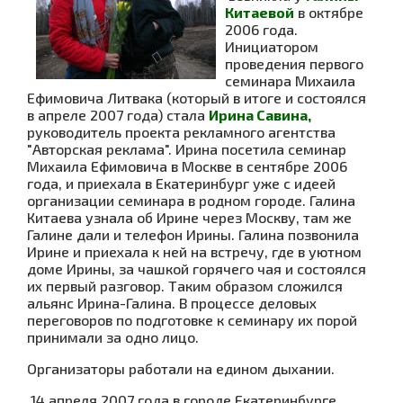
Китаевой
в октябре
2006 года.
Инициатором
проведения первого
семинара Михаила
Ефимовича Литвака (который в итоге и состоялся
в апреле 2007 года) стала
Ирина Савина,
руководитель проекта рекламного агентства
"Авторская реклама".
Ирина посетила семинар
Михаила Ефимовича в Москве в сентябре 2006
года, и приехала в Екатеринбург уже с идеей
организации семинара в родном городе. Галина
Китаева узнала об Ирине через Москву, там же
Галине дали и телефон Ирины. Галина позвонила
Ирине и приехала к ней на встречу, где в уютном
доме Ирины, за чашкой горячего чая и состоялся
их первый разговор. Таким образом сложился
альянс Ирина-Галина. В процессе деловых
переговоров по подготовке к семинару их порой
принимали за одно лицо.
Организаторы работали на едином дыхании.
14 апреля 2007 года в городе Екатеринбурге