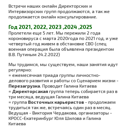
Встречи наших онлайн Директорских и
Интервизорских групп продолжаются, а так же
продолжается онлайн консультирование.
Год 2021, 2022, 2023 ,2024 ,2025
Пролетели еще 5 лет. Мы пережили 2 года
короновируса с марта 2020года по 2021 год, и уже
четвертый год живем в обстановке СВО (спец
военная операция была объявлена президентом
В.В. Путиным 24.2.2022)
Мы трудимся, мы существуем, наши занятия идут
регулярно:
= ежемесячная триада группы личностно-
делового развития и работы со Сценарием жизни -
Перезагрузка
. Проводит Галина Китаева
=
Директорсакая
группа теперь собирается раз в
три месяца, ведущая Галина Китаева
= группа
Восточных карьеристов
- продолжаем
трудиться так же, встречаясь один раз в месяц.
Ведущая - Виктория Чердакова, организаторы -
КРОСС-Екатеринбург Юля Шилова и Галина
Китаева