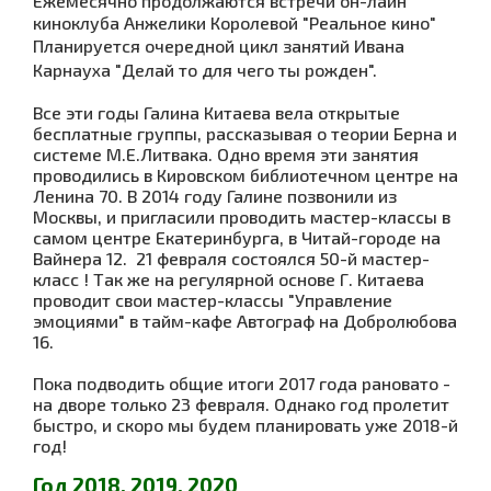
Ежемесячно п
родолжаются встречи он-лайн
киноклуба Анжелики Королевой "Реальное кино"
Планируется очередной цикл занятий Ивана
Карнауха "Делай то для чего ты рожден".
Все эти годы Галина Китаева вела открытые
бесплатные группы, рассказывая о теории Берна и
системе М.Е.Литвака. Одно время эти занятия
проводились в Кировском библиотечном центре на
Ленина 70. В 2014 году Галине позвонили из
Москвы, и пригласили проводить мастер-классы в
самом центре Екатеринбурга, в Читай-городе на
Вайнера 12. 21 февраля состоялся 50-й мастер-
класс ! Так же на регулярной основе Г. Китаева
проводит свои мастер-классы "Управление
эмоциями" в тайм-кафе Автограф на Добролюбова
16.
Пока подводить общие итоги 2017 года рановато -
на дворе только 23 февраля. Однако год пролетит
быстро, и скоро мы будем планировать уже 2018-й
год!
Год 2018, 2019, 2020