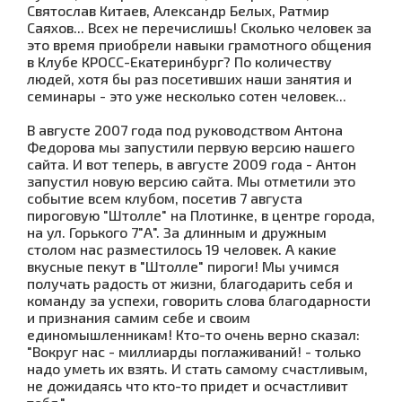
Святослав Китаев, Александр Белых, Ратмир
Саяхов... Всех не перечислишь! Сколько человек за
это время приобрели навыки грамотного общения
в Клубе КРОСС-Екатеринбург? По количеству
людей, хотя бы раз посетивших наши занятия и
семинары - это уже несколько сотен человек...
В августе 2007 года под руководством Антона
Федорова мы запустили первую версию нашего
сайта. И вот теперь, в августе 2009 года - Антон
запустил новую версию сайта. Мы отметили это
событие всем клубом, посетив 7 августа
пироговую "Штолле" на Плотинке, в центре города,
на ул. Горького 7"А". За длинным и дружным
столом нас разместилось 19 человек. А какие
вкусные пекут в "Штолле" пироги! Мы учимся
получать радость от жизни, благодарить себя и
команду за успехи, говорить слова благодарности
и признания самим себе и своим
единомышленникам! Кто-то очень верно сказал:
"Вокруг нас - миллиарды поглаживаний! - только
надо уметь их взять. И стать самому счастливым,
не дожидаясь что кто-то придет и осчастливит