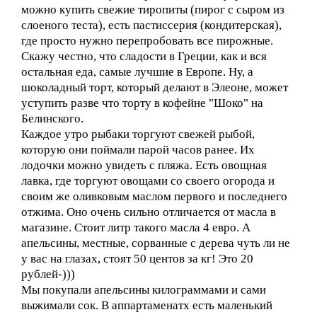
можно купить свежие тиропиты (пирог с сыром из
слоеного теста), есть пастиссерия (кондитерская),
где просто нужно перепробовать все пирожные.
Скажу честно, что сладости в Греции, как и вся
остальная еда, самые лучшие в Европе. Ну, а
шоколадный торт, который делают в Элеоне, может
уступить разве что торту в кофейне "Шоко" на
Белинского.
Каждое утро рыбаки торгуют свежей рыбой,
которую они поймали парой часов ранее. Их
лодочки можно увидеть с пляжа. Есть овощная
лавка, где торгуют овощами со своего огорода и
своим же оливковым маслом первого и последнего
отжима. Оно очень сильно отличается от масла в
магазине. Стоит литр такого масла 4 евро. А
апельсины, местные, сорванные с дерева чуть ли не
у вас на глазах, стоят 50 центов за кг! Это 20
рублей-)))
Мы покупали апельсины килограммами и сами
выжимали сок. В аппартаменатх есть маленький