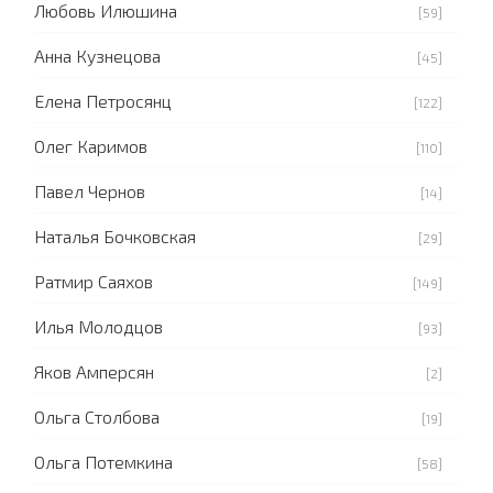
Любовь Илюшина
[59]
Анна Кузнецова
[45]
Елена Петросянц
[122]
Олег Каримов
[110]
Павел Чернов
[14]
Наталья Бочковская
[29]
Ратмир Саяхов
[149]
Илья Молодцов
[93]
Яков Амперсян
[2]
Ольга Столбова
[19]
Ольга Потемкина
[58]