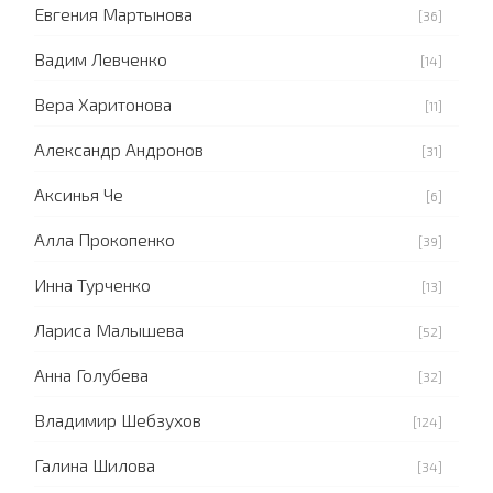
Евгения Мартынова
[36]
Вадим Левченко
[14]
Вера Харитонова
[11]
Александр Андронов
[31]
Аксинья Че
[6]
Алла Прокопенко
[39]
Инна Турченко
[13]
Лариса Малышева
[52]
Анна Голубева
[32]
Владимир Шебзухов
[124]
Галина Шилова
[34]