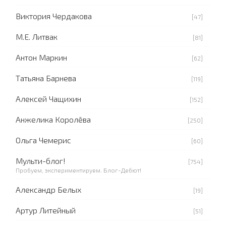
Виктория Чердакова
[47]
М.Е. Литвак
[81]
Антон Маркин
[62]
Татьяна Барнева
[119]
Алексей Чащихин
[152]
Анжелика Королёва
[250]
Ольга Чемерис
[60]
Мульти-блог!
[754]
Пробуем, экспериментируем. Блог-Дебют!
Александр Белых
[19]
Артур Литейный
[51]