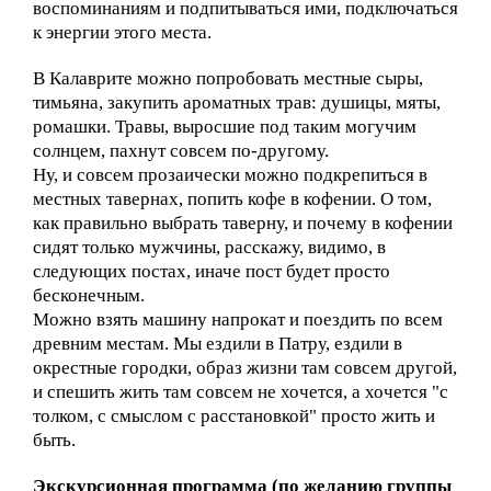
воспоминаниям и подпитываться ими, подключаться
к энергии этого места.
В Калаврите можно попробовать местные сыры,
тимьяна, закупить ароматных трав: душицы, мяты,
ромашки. Травы, выросшие под таким могучим
солнцем, пахнут совсем по-другому.
Ну, и совсем прозаически можно подкрепиться в
местных тавернах, попить кофе в кофении. О том,
как правильно выбрать таверну, и почему в кофении
сидят только мужчины, расскажу, видимо, в
следующих постах, иначе пост будет просто
бесконечным.
Можно взять машину напрокат и поездить по всем
древним местам. Мы ездили в Патру, ездили в
окрестные городки, образ жизни там совсем другой,
и спешить жить там совсем не хочется, а хочется "с
толком, с смыслом с расстановкой" просто жить и
быть.
Экскурсионная программа (по желанию группы