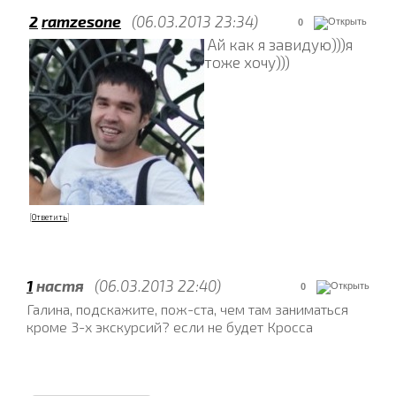
2
ramzesone
(06.03.2013 23:34)
0
Ай как я завидую)))я
тоже хочу)))
[
Ответить
]
1
настя
(06.03.2013 22:40)
0
Галина, подскажите, пож-ста, чем там заниматься
кроме 3-х экскурсий? если не будет Кросса