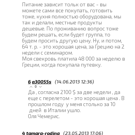
Питание зависит тольк от вас - вы
можете сами все покупать, готовить
тоже, кухня полностью оборудована, мы
так и делали, местные продукты
дешевые. По проживанию вопрос тоже
будем решать, если будет группа, то
будем просить другую цену. Ну, и потом,
64 т. р. - это хорошая цена, за Грецию на 2
недели с семинаром.
Моя свекровь платила 48 000 за неделю в
Греции, когда покупала путевку.
6
a30055s
(14.06.2013 12:36)
0
Да , согласна 2100 $ за две недели , да
еще с перелетом - это хорошая цена . В
прошлом году у меня столько за 10
дней в Италии ушло.
Оля Чемерис.
4
tamara-rodina
(23.05.2013 17:06)