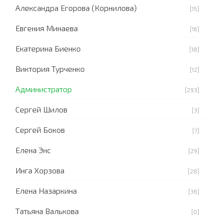
Александра Егорова (Корнилова)
[15]
Евгения Минаева
[16]
Екатерина Биенко
[18]
Виктория Турченко
[12]
Администратор
[293]
Сергей Шилов
[3]
Сергей Боков
[7]
Елена Энс
[29]
Инга Хорзова
[28]
Елена Назаркина
[36]
Татьяна Валькова
[0]