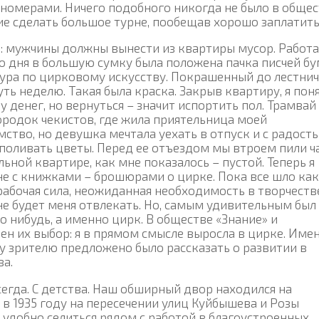
номерами. Ничего подобного никогда не было в общес
ие сделать большое турне, пообещав хорошо заплатить
м: мужчины должны вынести из квартиры мусор. Работа
о дня в большую сумку была положена пачка писчей б
ура по цирковому искусству. Покрашенный до лестни
ь неделю. Такая была краска. Закрыв квартиру, я поня
 денег, но вернуться – значит испортить пол. Трамвай
родок чекистов, где жила приятельница моей
ство, но девушка мечтала уехать в отпуск и с радост
 поливать цветы. Перед ее отъездом мы втроем пили ч
ной квартире, как мне показалось – пустой. Теперь я
ане с книжками – брошюрами о цирке. Пока все шло как
рабочая сила, неожиданная необходимость в творчеств
не будет меня отвлекать. Но, самым удивительным был
то нибудь, а именно цирк. В обществе «Знание» и
ен их выбор: я в прямом смысле выросла в цирке. Име
 зрителю предложено было рассказать о развитии в
ва.
егда. С детства. Наш обширный двор находился на
 в 1935 году на пересечении улиц Куйбышева и Розы
 удобно селиться рядом с работой в благоустроенных