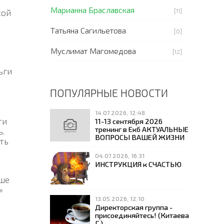
Марианна Браславская
[11]
кой
Татьяна Сагильетова
[0]
Муслимат Магомедова
[12]
ьги
ПОПУЛЯРНЫЕ НОВОСТИ
14.07.2026, 12:48
ти
11-13 сентября 2026
тренинг в Екб АКТУАЛЬНЫЕ
ь.
ВОПРОСЫ ВАШЕЙ ЖИЗНИ
ть
04.07.2026, 16:31
ИНСТРУКЦИЯ к СЧАСТЬЮ
ьше
»
13.05.2026, 12:10
Директорская группа -
присоединяйтесь! (Китаева
Г.)