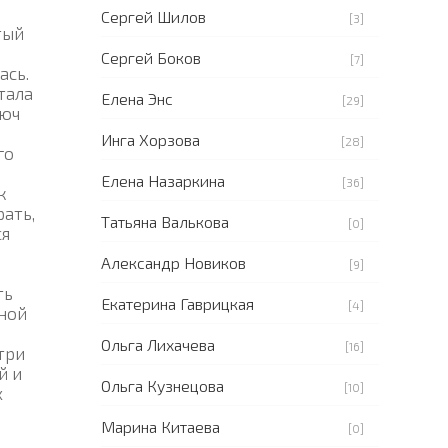
Сергей Шилов
[3]
тый
Сергей Боков
[7]
ась.
тала
Елена Энс
[29]
люч
Инга Хорзова
[28]
го
Елена Назаркина
[36]
к
рать,
Татьяна Валькова
[0]
ся
Александр Новиков
[9]
ть
Екатерина Гаврицкая
[4]
лной
Ольга Лихачева
[16]
три
й и
Ольга Кузнецова
[10]
х
Марина Китаева
[0]