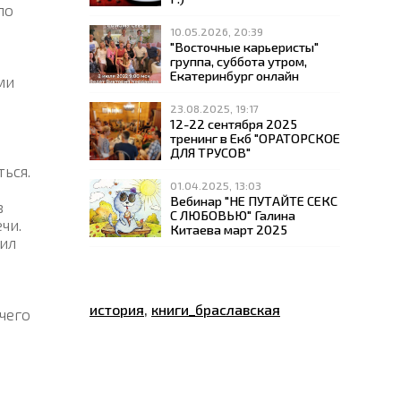
по
10.05.2026, 20:39
"Восточные карьеристы"
группа, суббота утром,
Екатеринбург онлайн
ми
23.08.2025, 19:17
12-22 сентября 2025
тренинг в Екб "ОРАТОРСКОЕ
ДЛЯ ТРУСОВ"
ься.
01.04.2025, 13:03
Вебинар "НЕ ПУТАЙТЕ СЕКС
в
С ЛЮБОВЬЮ" Галина
чи.
Китаева март 2025
аил
история
,
книги_браславская
чего