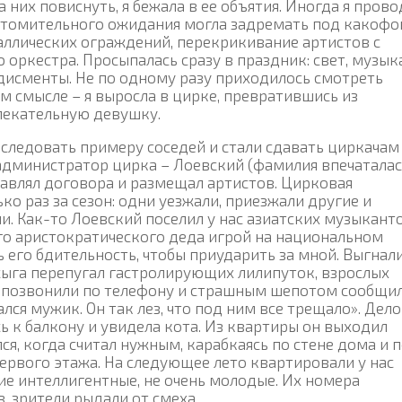
 них повиснуть, я бежала в ее объятия. Иногда я пров
ке томительного ожидания могла задремать под какоф
таллических ограждений, перекрикивание артистов с
оркестра. Просыпалась сразу в праздник: свет, музыка
дисменты. Не по одному разу приходилось смотреть
м смысле – я выросла в цирке, превратившись из
лекательную девушку.
оследовать примеру соседей и стали сдавать циркачам
администратор цирка – Лоевский (фамилия впечаталас
тавлял договора и размещал артистов. Цирковая
о раз за сезон: одни уезжали, приезжали другие и
и. Как-то Лоевский поселил у нас азиатских музыканто
го аристократического деда игрой на национальном
 его бдительность, чтобы приударить за мной. Выгнал
усыга перепугал гастролирующих лилипуток, взрослых
 позвонили по телефону и страшным шепотом сообщил
ался мужик. Он так лез, что под ним все трещало». Дело
ь к балкону и увидела кота. Из квартиры он выходил
лся, когда считал нужным, карабкаясь по стене дома и 
ервого этажа. На следующее лето квартировали у нас
ие интеллигентные, не очень молодые. Их номера
 зрители рыдали от смеха.