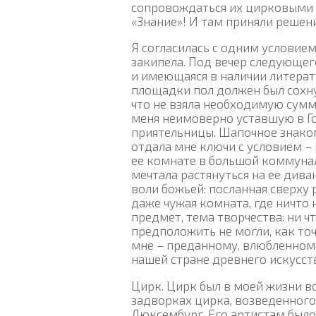
сопровождаться их цирковыми 
«Знание»! И там приняли решен
Я согласилась с одним условие
закипела. Под вечер следующег
и имеющаяся в наличии литерат
площадки пол должен был сохнут
что не взяла необходимую сумму
меня неимоверно уставшую в Го
приятельницы. Шапочное знаком
отдала мне ключи с условием –
ее комнате в большой коммуналь
мечтала растянуться на ее див
воли божьей: посланная сверху 
даже чужая комната, где ничто 
предмет, тема творчества: ни ч
предположить не могли, как точ
мне – преданному, влюбленному
нашей стране древнего искусст
Цирк. Цирк был в моей жизни вс
задворках цирка, возведенного
Люксембург. Его артистам было