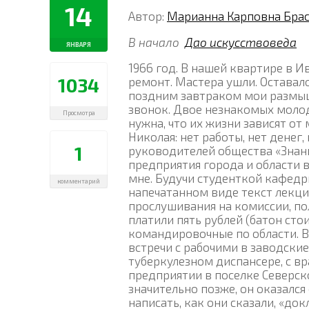
14
Автор:
Марианна Карповна Брас
В начало
Дао искусствоведа
ЯНВАРЯ
1966 год. В нашей квартире в И
1034
ремонт. Мастера ушли. Оставал
поздним завтраком мои размы
звонок. Двое незнакомых молоды
Просмотра
нужна, что их жизни зависят от
Николая: нет работы, нет денег,
1
руководителей общества «Знан
предприятия города и области в
мне. Будучи студенткой кафедры
комментарий
напечатанном виде текст лекци
прослушивания на комиссии, пол
платили пять рублей (батон стои
командировочные по области. В
встречи с рабочими в заводские
туберкулезном диспансере, с в
предприятии в поселке Северско
значительно позже, он оказалс
написать, как они сказали, «до