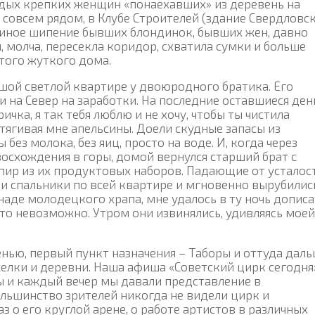
лодых крепких женщин «понаехавших» из деревень на
 совсем рядом, в Клубе Строителей (здание Свердловс
еиное шипение бывших блондинок, бывших жен, давно
, молча, пересекла коридор, схватила сумки и больше
этого жуткого дома.
ьшой светлой квартире у двоюродного братика. Его
ли на Север на заработки. На последние оставшиеся ден
чка, я так тебя люблю и не хочу, чтобы ты чистила
отягивая мне апельсины. Доели скудные запасы из
без молока, без яиц, просто на воде. И, когда через
восхождения в горы, домой вернулся старший брат с
пир из их продуктовых наборов. Падающие от усталос
и спальники по всей квартире и мгновенно вырубилис
де молодецкого храпа, мне удалось в ту ночь дописа
сто невозможно. Утром они извинялись, удивляясь моей
енью, первый пункт назначения – Таборы и оттуда дал
селки и деревни. Наша афиша «Советский цирк сегодня
ы и каждый вечер мы давали представление в
льшинство зрителей никогда не видели цирк и
з о его круглой арене, о работе артистов в различных