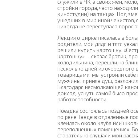
служили в ЧК, а своих жен, мо
стройки города, часто находили
киностудии) на танцах. Под зм
ушедших в мир иной чекистов, я
никогда не переступала порог 
Лекция о цирке писалась в бол
родители, мои дядя и тятя уеха
решили купить картошку. «Сестри
картошку», – сказал братик, пр
холодильника, перешли на блины 
несколько дней из очередного 
товарищами, мы устроили себе 
мужчины, приняв душ, разложил
Благодаря несмолкающей канона
доклад: уснуть самой было про
работоспособности.
Поездка состоялась поздней ос
по реке Тавде в отдаленные по
клеилась около клуба или школ
переполненных помещениях. Бо
старательно слушали мой расска