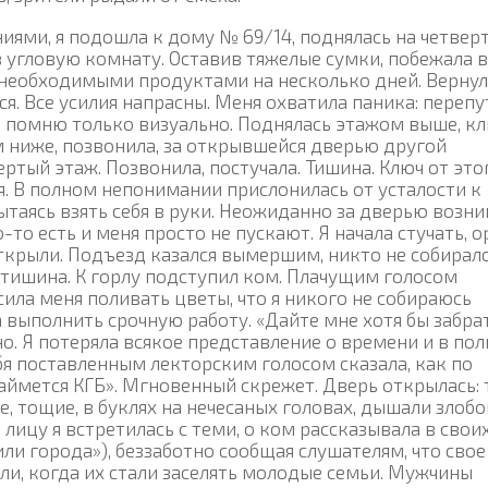
ями, я подошла к дому № 69/14, поднялась на четвер
в угловую комнату. Оставив тяжелые сумки, побежала в
необходимыми продуктами на несколько дней. Вернул
я. Все усилия напрасны. Меня охватила паника: перепу
, помню только визуально. Поднялась этажом выше, к
м ниже, позвонила, за открывшейся дверью другой
ертый этаж. Позвонила, постучала. Тишина. Ключ от это
я. В полном непонимании прислонилась от усталости к
пытаясь взять себя в руки. Неожиданно за дверью возни
-то есть и меня просто не пускают. Я начала стучать, о
ткрыли. Подъезд казался вымершим, никто не собирал
 тишина. К горлу подступил ком. Плачущим голосом
сила меня поливать цветы, что я никого не собираюсь
а выполнить срочную работу. «Дайте мне хотя бы забра
но. Я потеряла всякое представление о времени и в по
я поставленным лекторским голосом сказала, как по
займется КГБ». Мгновенный скрежет. Дверь открылась: 
 тощие, в буклях на нечесаных головах, дышали злобо
лицу я встретилась с теми, о ком рассказывала в свои
ли города»), беззаботно сообщая слушателям, что свое
ли, когда их стали заселять молодые семьи. Мужчины