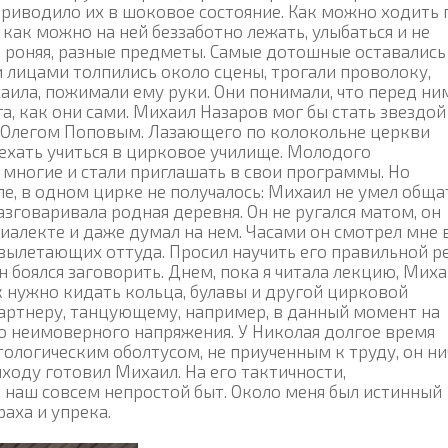
риводило их в шоковое состояние. Как можно ходить 
как можно на ней беззаботно лежать, улыбаться и не
не роняя, разные предметы. Самые дотошные оставались
и лицами толпились около сцены, трогали проволоку,
ла, пожимали ему руки. Они понимали, что перед ни
га, как они сами. Михаил Назаров мог бы стать звездой
с Олегом Поповым. Лазающего по колокольне церкви
ехать учиться в цирковое училище. Молодого
 многие и стали приглашать в свои программы. Но
е, в одном цирке не получалось: Михаил не умел общат
разговаривала родная деревня. Он не ругался матом, он
иалекте и даже думал на нем. Часами он смотрел мне 
 вылетающих оттуда. Просил научить его правильной ре
н боялся заговорить. Днем, пока я читала лекцию, Мих
к нужно кидать кольца, булавы и другой цирковой
 партнеру, танцующему, например, в данный момент на
ло неимоверного напряжения. У Николая долгое время
атологическим оболтусом, не приученным к труду, он ни
ходу готовил Михаил. На его тактичности,
наш совсем непростой быт. Около меня был истинный
раха и упрека.