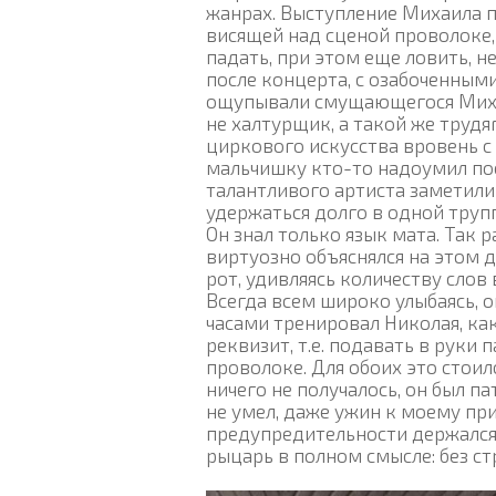
жанрах. Выступление Михаила п
висящей над сценой проволоке, 
падать, при этом еще ловить, 
после концерта, с озабоченным
ощупывали смущающегося Михаи
не халтурщик, а такой же трудя
циркового искусства вровень 
мальчишку кто-то надоумил по
талантливого артиста заметили
удержаться долго в одной трупп
Он знал только язык мата. Так 
виртуозно объяснялся на этом д
рот, удивляясь количеству слов
Всегда всем широко улыбаясь, о
часами тренировал Николая, ка
реквизит, т.е. подавать в руки
проволоке. Для обоих это стои
ничего не получалось, он был п
не умел, даже ужин к моему при
предупредительности держался 
рыцарь в полном смысле: без ст