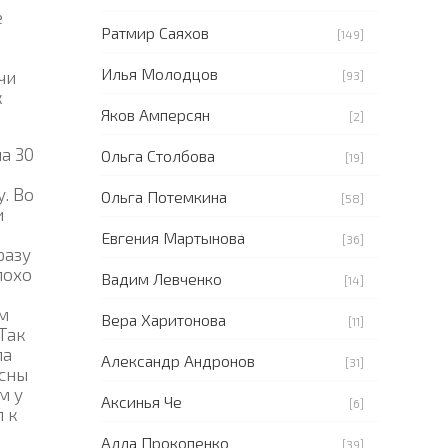
е
Ратмир Саяхов
[149]
Илья Молодцов
чи
[93]
к
Яков Амперсян
[2]
ла 30
Ольга Столбова
[19]
. Во
Ольга Потемкина
[58]
и
Евгения Мартынова
[36]
разу
лохо
Вадим Левченко
[14]
им
Вера Харитонова
[11]
 Так
ла
Александр Андронов
[31]
есны
м у
Аксинья Че
[6]
л к
Алла Прокопенко
[39]