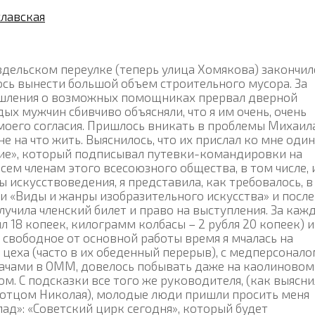
лавская
вдельском переулке (теперь улица Хомякова) закончил
ось вынести большой объем строительного мусора. За
шления о возможных помощниках прервал дверной
х мужчин сбивчиво объясняли, что я им очень, очень
 моего согласия. Пришлось вникать в проблемы Михаил
 не на что жить. Выяснилось, что их прислал ко мне один
ие», который подписывал путевки-командировки на
сем членам этого всесоюзного общества, в том числе, 
 искусствоведения, я представила, как требовалось, в
и «Виды и жанры изобразительного искусства» и после
учила членский билет и право на выступления. За каж
л 18 копеек, килограмм колбасы – 2 рубля 20 копеек) и
 свободное от основной работы время я мчалась на
 цеха (часто в их обеденный перерыв), с медперсонало
рачами в ОММ, довелось побывать даже на каолиновом
м. С подсказки все того же руководителя, (как выясн
я отцом Николая), молодые люди пришли просить меня
клад»: «Советский цирк сегодня», который будет