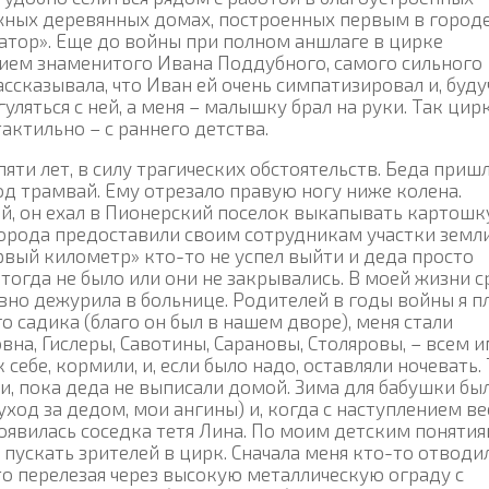
жных деревянных домах, построенных первым в город
ор». Еще до войны при полном аншлаге в цирке
тием знаменитого Ивана Поддубного, самого сильного
ассказывала, что Иван ей очень симпатизировал и, буду
уляться с ней, а меня – малышку брал на руки. Так цир
актильно – с раннего детства.
пяти лет, в силу трагических обстоятельств. Беда приш
под трамвай. Ему отрезало правую ногу ниже колена.
, он ехал в Пионерский поселок выкапывать картошку
города предоставили своим сотрудникам участки земл
рвый километр» кто-то не успел выйти и деда просто
тогда не было или они не закрывались. В моей жизни с
вно дежурила в больнице. Родителей в годы войны я п
о садика (благо он был в нашем дворе), меня стали
вна, Гислеры, Савотины, Сарановы, Столяровы, – всем 
себе, кормили, и, если было надо, оставляли ночевать.
и, пока деда не выписали домой. Зима для бабушки бы
ход за дедом, мои ангины) и, когда с наступлением в
оявилась соседка тетя Лина. По моим детским понятия
– пускать зрителей в цирк. Сначала меня кто-то отводи
то перелезая через высокую металлическую ограду с