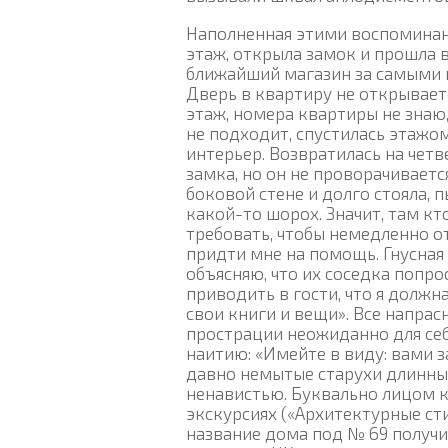
Наполненная этими воспоминани
этаж, открыла замок и прошла 
ближайший магазин за самыми 
Дверь в квартиру не открываетс
этаж, номера квартиры не знаю
не подходит, спустилась этажо
интерьер. Возвратилась на четв
замка, но он не проворачиваетс
боковой стене и долго стояла, 
какой-то шорох. Значит, там кто
требовать, чтобы немедленно о
придти мне на помощь. Гнусная
объясняю, что их соседка попро
приводить в гости, что я должн
свои книги и вещи». Все напрас
прострации неожиданно для себ
наитию: «Имейте в виду: вами 
давно немытые старухи длинные,
ненавистью. Буквально лицом к 
экскурсиях («Архитектурные сти
название дома под № 69 получи