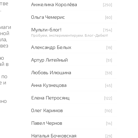
тве
Анжелика Королёва
[250]
.
Ольга Чемерис
[60]
умаги
Мульти-блог!
[754]
чной
Пробуем, экспериментируем. Блог-Дебют!
ла,
 вез
Александр Белых
[19]
ью
Артур Литейный
[51]
ай в
Любовь Илюшина
[59]
 по
е и
Анна Кузнецова
[45]
Елена Петросянц
[122]
нно
Олег Каримов
[110]
Павел Чернов
[14]
Наталья Бочковская
[29]