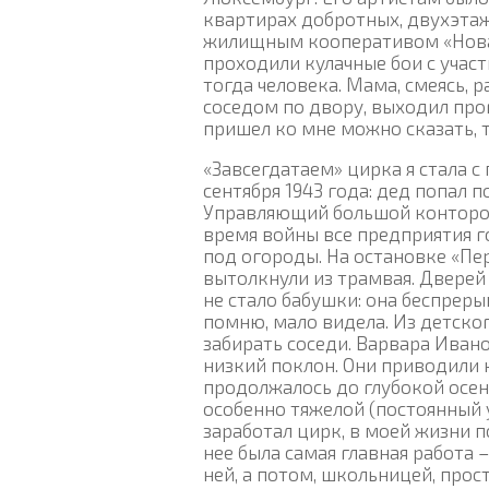
квартирах добротных, двухэта
жилищным кооперативом «Новат
проходили кулачные бои с учас
тогда человека. Мама, смеясь, р
соседом по двору, выходил прог
пришел ко мне можно сказать, т
«Завсегдатаем» цирка я стала с 
сентября 1943 года: дед попал 
Управляющий большой конторой
время войны все предприятия 
под огороды. На остановке «Пе
вытолкнули из трамвая. Дверей 
не стало бабушки: она беспреры
помню, мало видела. Из детског
забирать соседи. Варвара Ивано
низкий поклон. Они приводили к 
продолжалось до глубокой осен
особенно тяжелой (постоянный у
заработал цирк, в моей жизни п
нее была самая главная работа 
ней, а потом, школьницей, прос