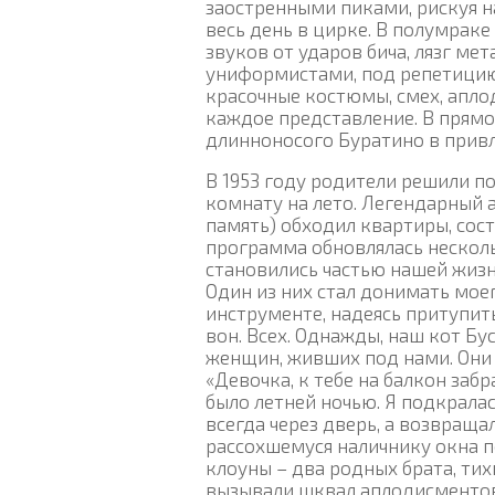
заостренными пиками, рискуя на
весь день в цирке. В полумра
звуков от ударов бича, лязг ме
униформистами, под репетицию 
красочные костюмы, смех, апло
каждое представление. В прямо
длинноносого Буратино в прив
В 1953 году родители решили п
комнату на лето. Легендарный 
память) обходил квартиры, сос
программа обновлялась нескольк
становились частью нашей жизн
Один из них стал донимать мое
инструменте, надеясь притупить
вон. Всех. Однажды, наш кот Б
женщин, живших под нами. Они
«Девочка, к тебе на балкон забр
было летней ночью. Я подкралас
всегда через дверь, а возвраща
рассохшемуся наличнику окна п
клоуны – два родных брата, тих
вызывали шквал аплодисментов,