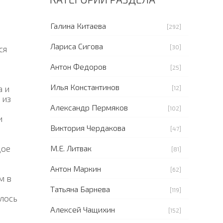
Галина Китаева
[292]
Лариса Сигова
[30]
ся
Антон Федоров
[25]
Илья Константинов
а и
[12]
 из
Александр Пермяков
[102]
и
Виктория Чердакова
[47]
дое
М.Е. Литвак
[81]
Антон Маркин
[62]
м в
Татьяна Барнева
[119]
илось
Алексей Чащихин
[152]