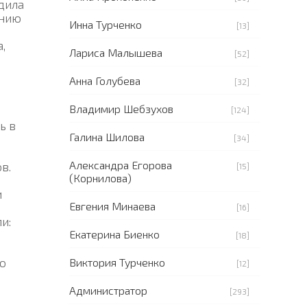
одила
онию
Инна Турченко
[13]
,
Лариса Малышева
[52]
Анна Голубева
[32]
Владимир Шебзухов
[124]
ь в
Галина Шилова
[34]
Александра Егорова
в.
[15]
(Корнилова)
и
Евгения Минаева
[16]
и:
Екатерина Биенко
[18]
Виктория Турченко
по
[12]
Администратор
[293]