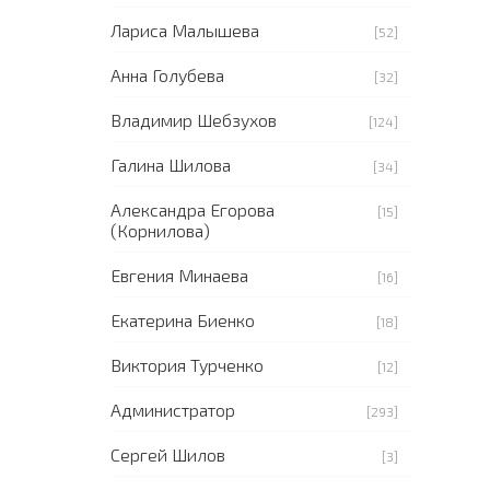
Лариса Малышева
[52]
Анна Голубева
[32]
Владимир Шебзухов
[124]
Галина Шилова
[34]
Александра Егорова
[15]
(Корнилова)
Евгения Минаева
[16]
Екатерина Биенко
[18]
Виктория Турченко
[12]
Администратор
[293]
Сергей Шилов
[3]