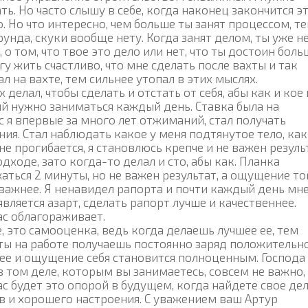
ть. Но часто слышу в себе, когда наконец закончится э
о. Но что интересно, чем больше ты занят процессом, т
рунда, скуки вообще нету. Когда занят делом, ты уже н
о том, что твое это дело или нет, что ты достоин боль
гу жить счастливо, что мне сделать после вахты и так
л на вахте, тем сильнее утопал в этих мыслях.
елал, чтобы сделать и отстать от себя, абы как и кое 
ий нужно заниматься каждый день. Ставка была на
ас я впервые за много лет отжиманий, стал получать
ия. Стал наблюдать какое у меня подтянутое тело, ка
не прогибается, я становлюсь крепче и не важен резуль
дходе, зато когда-то делал и сто, абы как. Планка
аться 2 минуты, но не важен результат, а ощущение то
 важнее. Я ненавидел рапорта и почти каждый день мн
вляется азарт, сделать рапорт лучше и качественнее.
нас облагораживает.
, это самооценка, ведь когда делаешь лучшее ее, тем
 ты на работе получаешь постоянно заряд положительно
нее и ощущение себя становится полноценным. Господа
 том деле, которым вы занимаетесь, совсем не важно,
ас будет это опорой в будущем, когда найдете свое дел
 и хорошего настроения. С уважением ваш Артур