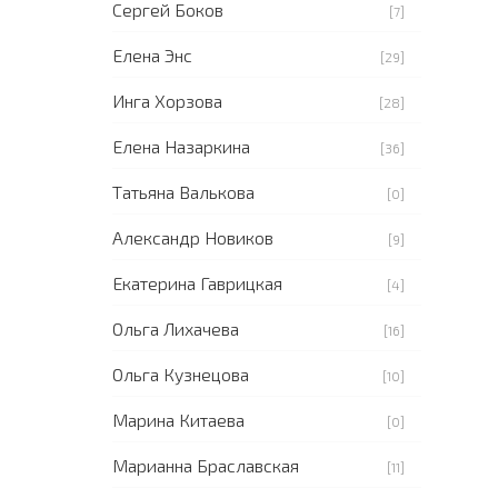
Сергей Боков
[7]
Елена Энс
[29]
Инга Хорзова
[28]
Елена Назаркина
[36]
Татьяна Валькова
[0]
Александр Новиков
[9]
Екатерина Гаврицкая
[4]
Ольга Лихачева
[16]
Ольга Кузнецова
[10]
Марина Китаева
[0]
Марианна Браславская
[11]