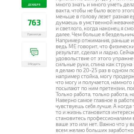
много знать и много уметь дела
ДЕКАБРЯ
вахта, чтобы не было всего этог
меньше в голову лезет разная е
763
думаешь в умственной жевачке, 
и светлого, когда наконец я смо
далее. Чем больше я бездельнича
Просмотра
Например отжимания, раньше их д
ведь МЕ говорит, что физическ
результат, сделал и ладно. Сейч
удовольствие от этого упражнен
сильные руки, спина как струна 
Обсудить
я делаю по 20-25 раз в одном по
например стойка, могу продерж
что могу и получается, намного
посылают по ним претензии, поя
Только работа, только работа, 
Наверно самое главное в работе
чувствуешь себя лучше. А когда
то и жизнь становится интерес
становитесь профессионалами в
ваше это или нет. Важно что у в
всем желаю больших заработков