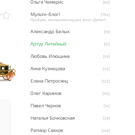
Ольга Чемерис
[60]
Мульти-блог!
[754]
Пробуем, экспериментируем. Блог-Дебют!
Александр Белых
[19]
Артур Литейный
[51]
Любовь Илюшина
[59]
Анна Кузнецова
[45]
Елена Петросянц
[122]
Олег Каримов
[110]
Павел Чернов
[14]
Наталья Бочковская
[29]
Ратмир Саяхов
[149]