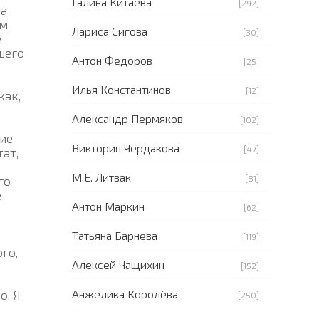
Галина Китаева
[292]
та
ем
Лариса Сигова
[30]
е
шего
Антон Федоров
[25]
Илья Константинов
[12]
как,
Александр Пермяков
[102]
кие
Виктория Чердакова
[47]
тат,
М.Е. Литвак
[81]
го
е
Антон Маркин
[62]
Татьяна Барнева
[119]
го,
Алексей Чащихин
[152]
Анжелика Королёва
о. Я
[250]