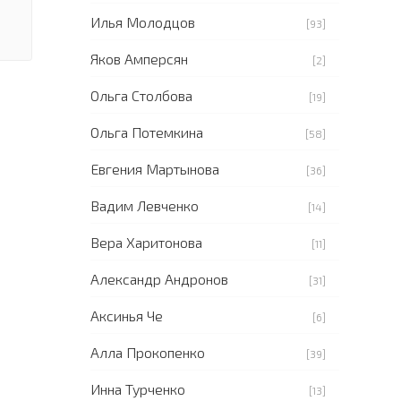
Илья Молодцов
[93]
Яков Амперсян
[2]
Ольга Столбова
[19]
Ольга Потемкина
[58]
Евгения Мартынова
[36]
Вадим Левченко
[14]
Вера Харитонова
[11]
Александр Андронов
[31]
Аксинья Че
[6]
Алла Прокопенко
[39]
Инна Турченко
[13]