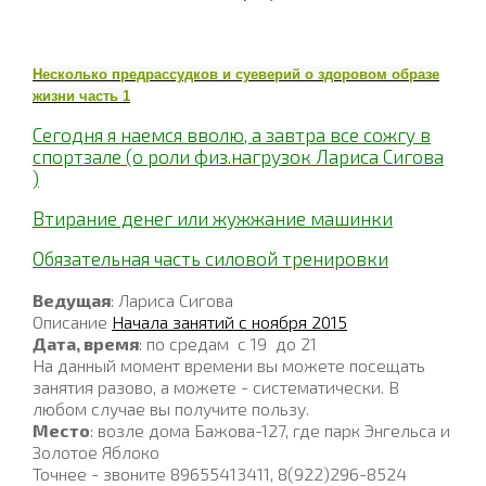
Несколько предрассудков и суеверий о здоровом образе
жизни часть 1
Сегодня я наемся вволю, а завтра все сожгу в
спортзале (о роли физ.нагрузок Лариса Сигова
)
Втирание денег или жужжание машинки
Обязательная часть силовой тренировки
Ведущая
: Лариса Сигова
Описание
Начала занятий с ноября 2015
Дата, время
: по средам с 19 до 21
На данный момент времени вы можете посещать
занятия разово, а можете - систематически. В
любом случае вы получите пользу.
Место
: возле дома Бажова-127, где парк Энгельса и
Золотое Яблоко
Точнее - звоните 89655413411, 8(922)296-8524