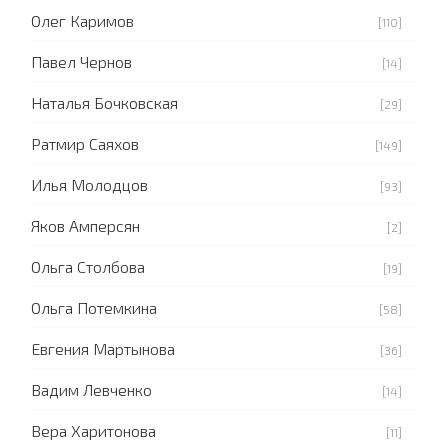
Олег Каримов
[110]
Павел Чернов
[14]
Наталья Бочковская
[29]
Ратмир Саяхов
[149]
Илья Молодцов
[93]
Яков Амперсян
[2]
Ольга Столбова
[19]
Ольга Потемкина
[58]
Евгения Мартынова
[36]
Вадим Левченко
[14]
Вера Харитонова
[11]