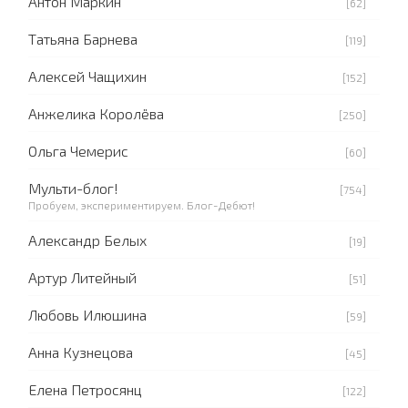
Антон Маркин
[62]
Татьяна Барнева
[119]
Алексей Чащихин
[152]
Анжелика Королёва
[250]
Ольга Чемерис
[60]
Мульти-блог!
[754]
Пробуем, экспериментируем. Блог-Дебют!
Александр Белых
[19]
Артур Литейный
[51]
Любовь Илюшина
[59]
Анна Кузнецова
[45]
Елена Петросянц
[122]