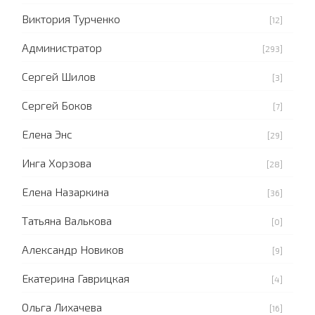
Виктория Турченко
[12]
Администратор
[293]
Сергей Шилов
[3]
Сергей Боков
[7]
Елена Энс
[29]
Инга Хорзова
[28]
Елена Назаркина
[36]
Татьяна Валькова
[0]
Александр Новиков
[9]
Екатерина Гаврицкая
[4]
Ольга Лихачева
[16]