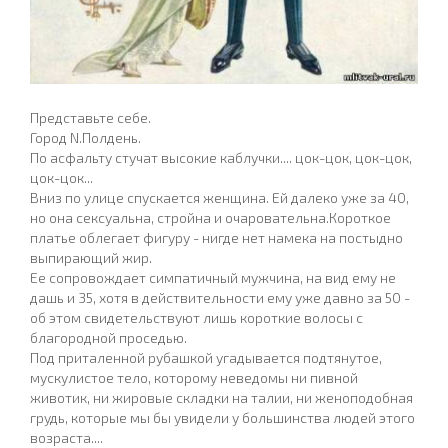
Представьте себе.
Город N.Полдень.
По асфальту стучат высокие каблучки.... цок-цок, цок-цок,
цок-цок...
Вниз по улице спускается женщина. Ей далеко уже за 40,
но она сексуальна, стройна и очаровательна.Короткое
платье облегает фигуру - нигде нет намека на постыдно
выпирающий жир.
Ее сопровождает симпатичный мужчина, на вид ему не
дашь и 35, хотя в действительности ему уже давно за 50 -
об этом свидетельствуют лишь короткие волосы с
благородной проседью.
Под приталенной рубашкой угадывается подтянутое,
мускулистое тело, которому неведомы ни пивной
животик, ни жировые складки на талии, ни женоподобная
грудь, которые мы бы увидели у большинства людей этого
возраста....