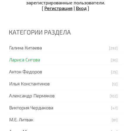
зарегистрированные пользователи.
[
Регистрация
|
Вход
]
КАТЕГОРИИ РАЗДЕЛА
Галина Китаева
[292]
Лариса Сигова
[30]
Антон Федоров
[25]
Илья Константинов
[12]
Александр Пермяков
[102]
Виктория Чердакова
[47]
М.Е. Литвак
[81]