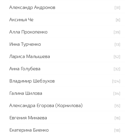
Александр Андронов
[31]
Аксинья Че
[6]
Алла Прокопенко
[39]
Инна Турченко
[13]
Лариса Малышева
[52]
Анна Голубева
[32]
Владимир Шебзухов
[124]
Галина Шилова
[34]
Александра Егорова (Корнилова)
[15]
Евгения Минаева
[16]
Екатерина Биенко
[18]