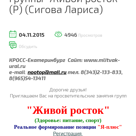
(Р) (Сигова Лариса)
04.11.2015
4946
Просмотров
Обсудить
КРОСС-Екатеринбург Сайт:
www
.
mlitvak
-
ural
.
ru
e
-
mail
:
nootop
@
mail
.
ru
тел. 8(343)2-133-833,
8(965)54-13411
Дорогие друзья!
Приглашаем Вас на просветительские занятия групп
"Живой росток"
(Здоровье: питание, спорт)
Реальное формирование позиции
"Я-плюс"
Регистрация