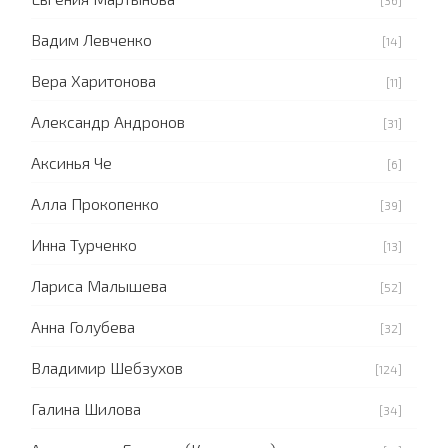
[36]
Вадим Левченко
[14]
Вера Харитонова
[11]
Александр Андронов
[31]
Аксинья Че
[6]
Алла Прокопенко
[39]
Инна Турченко
[13]
Лариса Малышева
[52]
Анна Голубева
[32]
Владимир Шебзухов
[124]
Галина Шилова
[34]