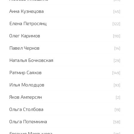
Анна Кузнецова
[45]
Елена Петросянц
[122]
Олег Каримов
[110]
Павел Чернов
[14]
Наталья Бочковская
[29]
Ратмир Саяхов
[149]
Илья Молодцов
[93]
Яков Амперсян
[2]
Ольга Столбова
[19]
Ольга Потемкина
[58]
Евгения Мартынова