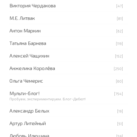
Виктория Чердакова
[47]
М.Е. Литвак
[81]
Антон Маркин
[62]
Татьяна Барнева
[119]
Алексей Чащихин
[152]
Анжелика Королёва
[250]
Ольга Чемерис
[60]
Мульти-блог!
[754]
Пробуем, экспериментируем. Блог-Дебют!
Александр Белых
[19]
Артур Литейный
[51]
Любовь Илюшина
[59]