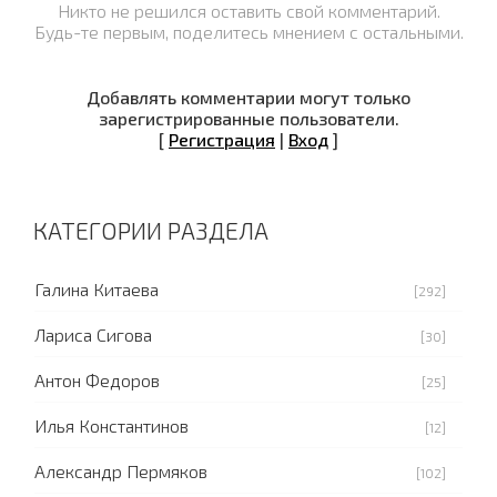
Никто не решился оставить свой комментарий.
Будь-те первым, поделитесь мнением с остальными.
Добавлять комментарии могут только
зарегистрированные пользователи.
[
Регистрация
|
Вход
]
КАТЕГОРИИ РАЗДЕЛА
Галина Китаева
[292]
Лариса Сигова
[30]
Антон Федоров
[25]
Илья Константинов
[12]
Александр Пермяков
[102]