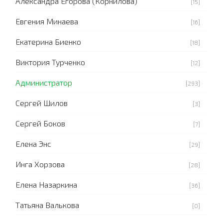
Александра Егорова (Корнилова)
[15]
Евгения Минаева
[16]
Екатерина Биенко
[18]
Виктория Турченко
[12]
Администратор
[293]
Сергей Шилов
[3]
Сергей Боков
[7]
Елена Энс
[29]
Инга Хорзова
[28]
Елена Назаркина
[36]
Татьяна Валькова
[0]