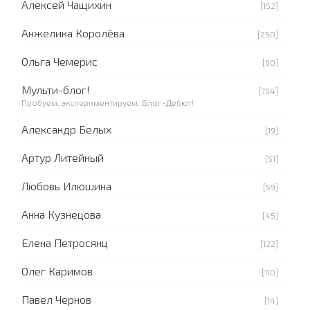
Алексей Чащихин
[152]
Анжелика Королёва
[250]
Ольга Чемерис
[60]
Мульти-блог!
[754]
Пробуем, экспериментируем. Блог-Дебют!
Александр Белых
[19]
Артур Литейный
[51]
Любовь Илюшина
[59]
Анна Кузнецова
[45]
Елена Петросянц
[122]
Олег Каримов
[110]
Павел Чернов
[14]