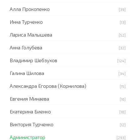
Алла Прокопенко
[39]
Инна Турченко
[13]
Лариса Малышева
[52]
Анна Голубева
[32]
Владимир Шебзухов
[124]
Галина Шилова
[34]
Александра Егорова (Корнилова)
[15]
Евгения Минаева
[16]
Екатерина Биенко
[18]
Виктория Турченко
[12]
Администратор
[293]