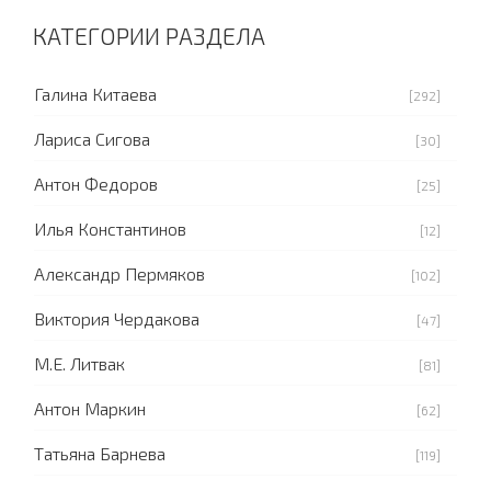
КАТЕГОРИИ РАЗДЕЛА
Галина Китаева
[292]
Лариса Сигова
[30]
Антон Федоров
[25]
Илья Константинов
[12]
Александр Пермяков
[102]
Виктория Чердакова
[47]
М.Е. Литвак
[81]
Антон Маркин
[62]
Татьяна Барнева
[119]