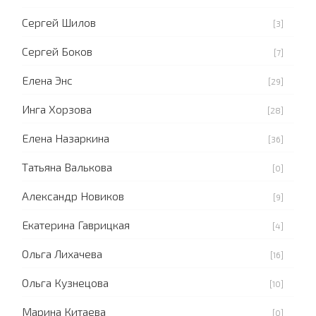
Сергей Шилов
[3]
Сергей Боков
[7]
Елена Энс
[29]
Инга Хорзова
[28]
Елена Назаркина
[36]
Татьяна Валькова
[0]
Александр Новиков
[9]
Екатерина Гаврицкая
[4]
Ольга Лихачева
[16]
Ольга Кузнецова
[10]
Марина Китаева
[0]