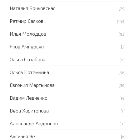
Наталья Бочковская
[29]
Ратмир Саяхов
[149]
Илья Молодцов
[93]
Яков Амперсян
[2]
Ольга Столбова
[19]
Ольга Потемкина
[58]
Евгения Мартынова
[36]
Вадим Левченко
[14]
Вера Харитонова
[11]
Александр Андронов
[31]
Аксинья Че
[6]