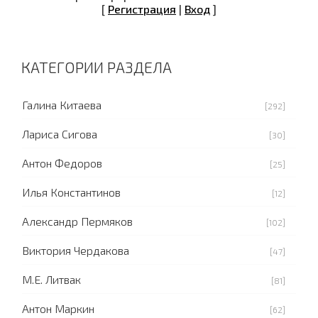
[
Регистрация
|
Вход
]
КАТЕГОРИИ РАЗДЕЛА
Галина Китаева
[292]
Лариса Сигова
[30]
Антон Федоров
[25]
Илья Константинов
[12]
Александр Пермяков
[102]
Виктория Чердакова
[47]
М.Е. Литвак
[81]
Антон Маркин
[62]