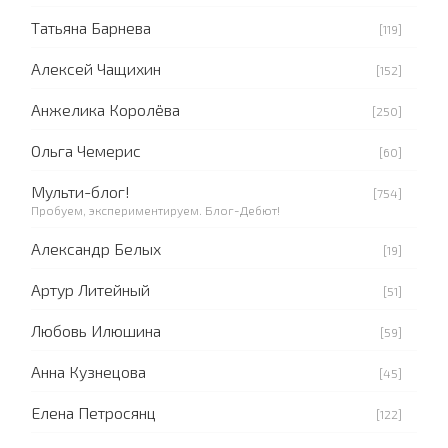
Татьяна Барнева
[119]
Алексей Чащихин
[152]
Анжелика Королёва
[250]
Ольга Чемерис
[60]
Мульти-блог!
[754]
Пробуем, экспериментируем. Блог-Дебют!
Александр Белых
[19]
Артур Литейный
[51]
Любовь Илюшина
[59]
Анна Кузнецова
[45]
Елена Петросянц
[122]