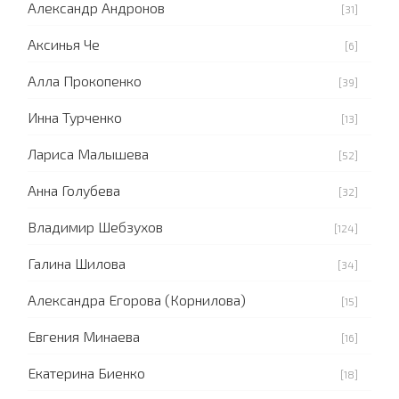
Александр Андронов
[31]
Аксинья Че
[6]
Алла Прокопенко
[39]
Инна Турченко
[13]
Лариса Малышева
[52]
Анна Голубева
[32]
Владимир Шебзухов
[124]
Галина Шилова
[34]
Александра Егорова (Корнилова)
[15]
Евгения Минаева
[16]
Екатерина Биенко
[18]