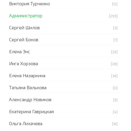
Виктория Турченко
[12]
Администратор
[293]
Сергей Шилов
[3]
Сергей Боков
[7]
Елена Энс
[29]
Инга Хорзова
[28]
Елена Назаркина
[36]
Татьяна Валькова
[0]
Александр Новиков
[9]
Екатерина Гаврицкая
[4]
Ольга Лихачева
[16]