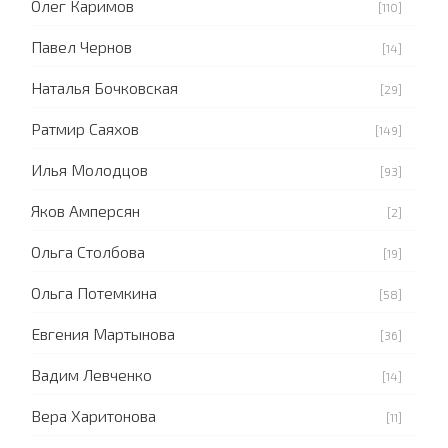
Олег Каримов
[110]
Павел Чернов
[14]
Наталья Бочковская
[29]
Ратмир Саяхов
[149]
Илья Молодцов
[93]
Яков Амперсян
[2]
Ольга Столбова
[19]
Ольга Потемкина
[58]
Евгения Мартынова
[36]
Вадим Левченко
[14]
Вера Харитонова
[11]