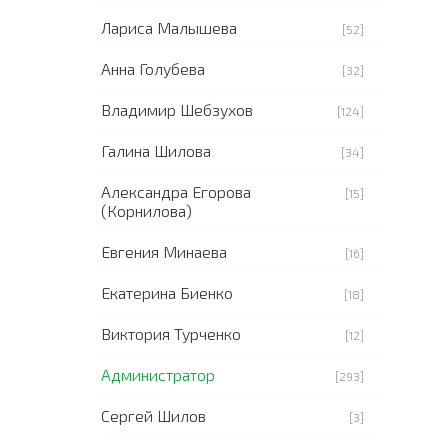
Лариса Малышева
[52]
Анна Голубева
[32]
Владимир Шебзухов
[124]
Галина Шилова
[34]
Александра Егорова
[15]
(Корнилова)
Евгения Минаева
[16]
Екатерина Биенко
[18]
Виктория Турченко
[12]
Администратор
[293]
Сергей Шилов
[3]