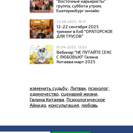
"Восточные карьеристы"
группа, суббота утром,
Екатеринбург онлайн
23.08.2025, 19:17
12-22 сентября 2025
тренинг в Екб "ОРАТОРСКОЕ
ДЛЯ ТРУСОВ"
01.04.2025, 13:03
Вебинар "НЕ ПУТАЙТЕ СЕКС
С ЛЮБОВЬЮ" Галина
Китаева март 2025
изменить судьбу
,
Литвак
,
психолог
,
одиночество
,
сценарий жизни
,
Галина Китаева
,
Психологическое
Айкидо
,
консультация
,
любовь