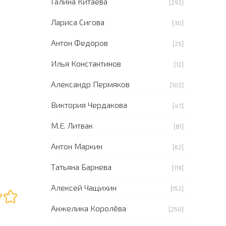
Галина Китаева
[292]
Лариса Сигова
[30]
Антон Федоров
[25]
Илья Константинов
[12]
Александр Пермяков
[102]
Виктория Чердакова
[47]
М.Е. Литвак
[81]
Антон Маркин
[62]
Татьяна Барнева
[119]
Алексей Чащихин
[152]
Анжелика Королёва
[250]