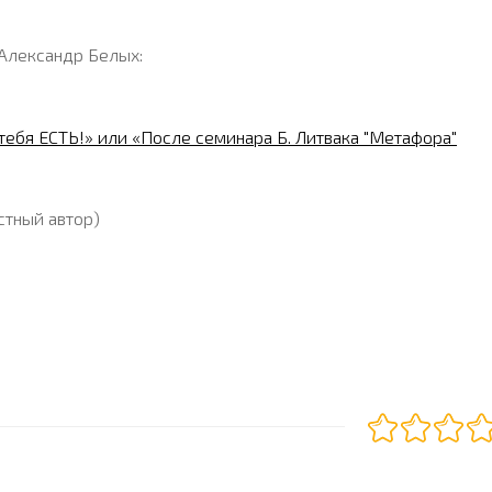
 Александр Белых:
у тебя ЕСТЬ!» или «После семинара Б. Литвака "Метафора"
стный автор)