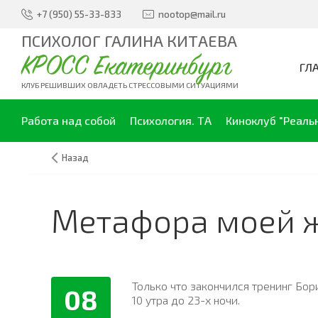
+7 (950) 55-33-833
nootop@mail.ru
ПСИХОЛОГ ГАЛИНА КИТАЕВА
КРОСС Екатеринбург
ГЛ
КЛУБ РЕШИВШИХ ОВЛАДЕТЬ СТРЕССОВЫМИ СИТУАЦИЯМИ
Работа над собой
Психология. ТА
Киноклуб "Реаль
Назад
Метафора моей ж
Только что закончился тренинг Бори
08
10 утра до 23-х ночи.