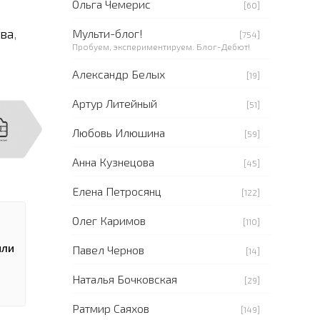
Ольга Чемерис
[60]
ева
,
Мульти-блог!
[754]
Пробуем, экспериментируем. Блог-Дебют!
Александр Белых
[19]
Артур Литейный
[51]
Любовь Илюшина
[59]
Анна Кузнецова
[45]
Елена Петросянц
[122]
Олег Каримов
[110]
или
Павел Чернов
[14]
Наталья Бочковская
[29]
Ратмир Саяхов
[149]