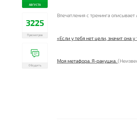
АВГУСТА
Впечатления с тренинга описывает
3225
Просмотров
«Если у тебя нет цели, значит она 
Моя метафора. Я-ракушка.
(Неизве
Обсудить