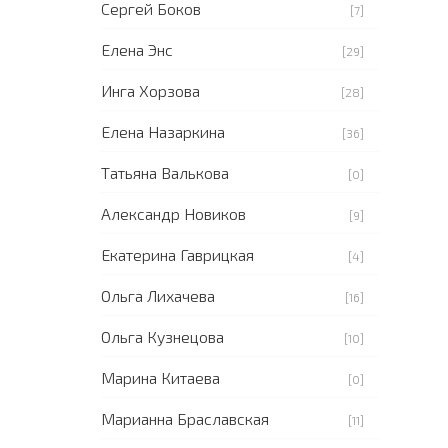
Сергей Боков
[7]
Елена Энс
[29]
Инга Хорзова
[28]
Елена Назаркина
[36]
Татьяна Валькова
[0]
Александр Новиков
[9]
Екатерина Гаврицкая
[4]
Ольга Лихачева
[16]
Ольга Кузнецова
[10]
Марина Китаева
[0]
Марианна Браславская
[11]