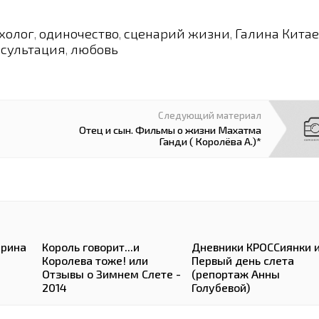
холог
одиночество
сценарий жизни
Галина Кита
,
,
,
нсультация
любовь
,
Следующий материал
Отец и сын. Фильмы о жизни Махатма
Ганди ( Королёва А.)*
Ирина
Король говорит...и
Дневники КРОССиянки 
Королева тоже! или
Первый день слета
Отзывы о Зимнем Слете -
(репортаж Анны
2014
Голубевой)