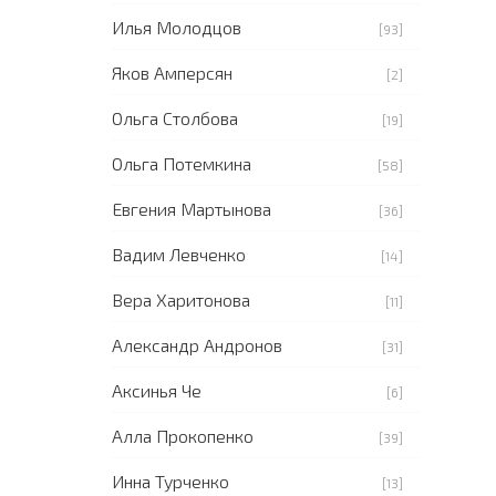
Илья Молодцов
[93]
Яков Амперсян
[2]
Ольга Столбова
[19]
Ольга Потемкина
[58]
Евгения Мартынова
[36]
Вадим Левченко
[14]
Вера Харитонова
[11]
Александр Андронов
[31]
Аксинья Че
[6]
Алла Прокопенко
[39]
Инна Турченко
[13]