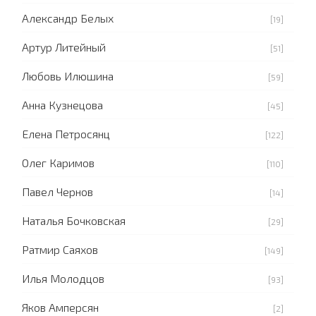
Александр Белых
[19]
Артур Литейный
[51]
Любовь Илюшина
[59]
Анна Кузнецова
[45]
Елена Петросянц
[122]
Олег Каримов
[110]
Павел Чернов
[14]
Наталья Бочковская
[29]
Ратмир Саяхов
[149]
Илья Молодцов
[93]
Яков Амперсян
[2]