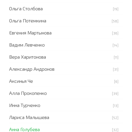
Ольга Столбова
[19]
Ольга Потемкина
[58]
Евгения Мартынова
[36]
Вадим Левченко
[14]
Вера Харитонова
[11]
Александр Андронов
[31]
Аксинья Че
[6]
Алла Прокопенко
[39]
Инна Турченко
[13]
Лариса Малышева
[52]
Анна Голубева
[32]