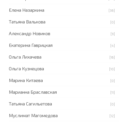
Елена Назаркина
[36]
Татьяна Валькова
[0]
Александр Новиков
[9]
Екатерина Гаврицкая
[4]
Ольга Лихачева
[16]
Ольга Кузнецова
[10]
Марина Китаева
[0]
Марианна Браславская
[11]
Татьяна Сагильетова
[0]
Муслимат Магомедова
[12]