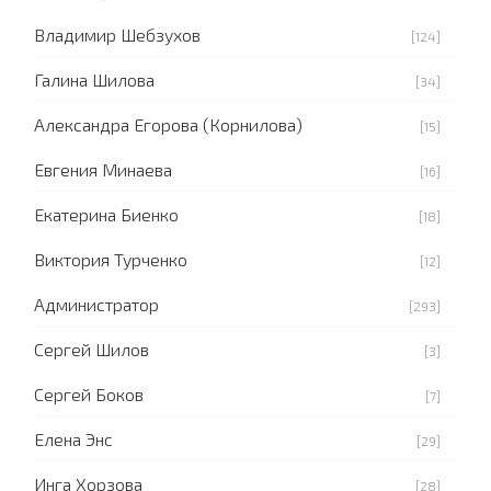
Владимир Шебзухов
[124]
Галина Шилова
[34]
Александра Егорова (Корнилова)
[15]
Евгения Минаева
[16]
Екатерина Биенко
[18]
Виктория Турченко
[12]
Администратор
[293]
Сергей Шилов
[3]
Сергей Боков
[7]
Елена Энс
[29]
Инга Хорзова
[28]