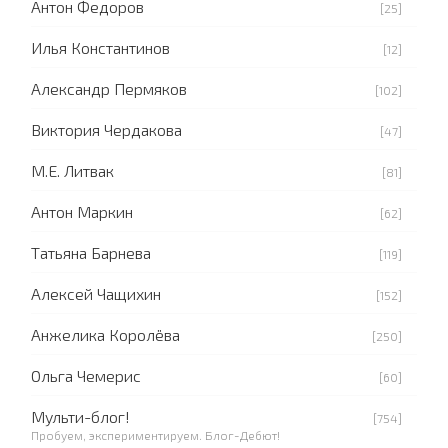
Антон Федоров
[25]
Илья Константинов
[12]
Александр Пермяков
[102]
Виктория Чердакова
[47]
М.Е. Литвак
[81]
Антон Маркин
[62]
Татьяна Барнева
[119]
Алексей Чащихин
[152]
Анжелика Королёва
[250]
Ольга Чемерис
[60]
Мульти-блог!
[754]
Пробуем, экспериментируем. Блог-Дебют!