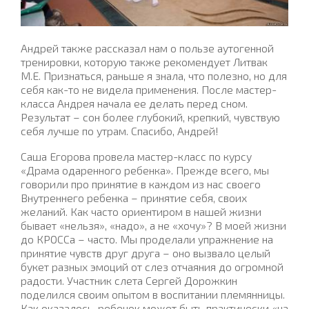
Андрей также рассказал нам о пользе аутогенной
тренировки, которую также рекомендует Литвак
М.Е. Признаться, раньше я знала, что полезно, но для
себя как-то не видела применения. После мастер-
класса Андрея начала ее делать перед сном.
Результат – сон более глубокий, крепкий, чувствую
себя лучше по утрам. Спасибо, Андрей!
Саша Егорова провела мастер-класс по курсу
«Драма одаренного ребенка». Прежде всего, мы
говорили про принятие в каждом из нас своего
Внутреннего ребенка – принятие себя, своих
желаний. Как часто ориентиром в нашей жизни
бывает «нельзя», «надо», а не «хочу»? В моей жизни
до КРОССа – часто. Мы проделали упражнение на
принятие чувств друг друга – оно вызвало целый
букет разных эмоций от слез отчаяния до огромной
радости. Участник слета Сергей Дорожкин
поделился своим опытом в воспитании племянницы.
Как оказалось, ребенок может быть практически «на