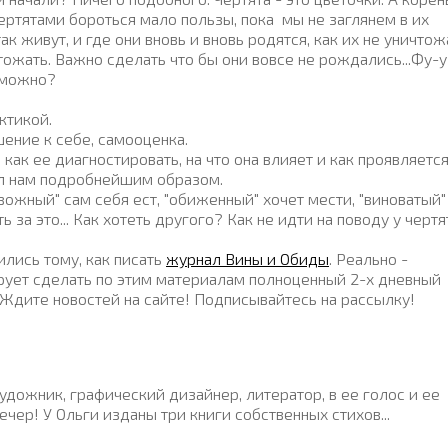
чертятами бороться мало пользы, пока мы не заглянем в их
ак живут, и где они вновь и вновь родятся, как их не уничтож
тожать. Важно сделать что бы они вовсе не рождались...Фу-у
зможно?
ктикой.
ение к себе, самооценка.
 как ее диагностировать, на что она влияет и как проявляется
ал нам подробнейшим образом.
вожный" сам себя ест, "обиженный" хочет мести, "виноватый"
ь за это... Как хотеть другого? Как не идти на поводу у чертя
лись тому, как писать
журнал Вины и Обиды
. Реально -
ирует сделать по этим материалам полноценный 2-х дневный
 Ждите новостей на сайте! Подписывайтесь на рассылку!
удожник, графический дизайнер, литератор, в ее голос и ее
чер! У Ольги изданы три книги собственных стихов...