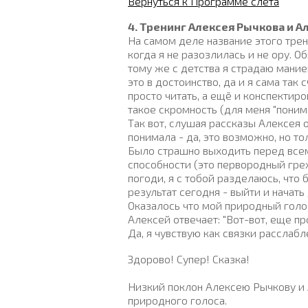
Вернуться к Программе слета
4. Тренинг Алексея Рычкова и А
На самом деле название этого трени
когда я не разозлилась и не ору. Об
тому же с детства я страдаю мание
это в достоинство, да и я сама так 
просто читать, а ещё и конспектиро
такое скромность (для меня "понима
Так вот, слушая рассказы Алексея о
понимала - да, это возможно, но то
Было страшно выходить перед всем
способности (это первородный грех
погоди, я с тобой разделаюсь, что
результат сегодня - выйти и начать
Оказалось что мой природный голос
Алексей отвечает: "Вот-вот, еще п
Да, я чувствую как связки расслаб
Здорово! Супер! Сказка!
Низкий поклон Алексею Рычкову и 
природного голоса.