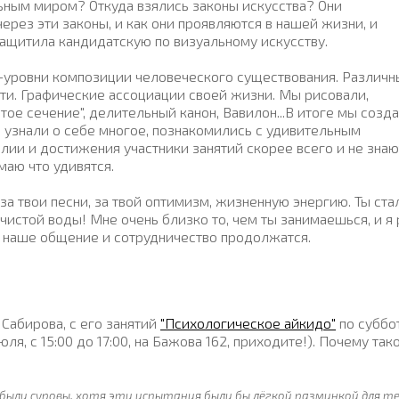
льным миром? Откуда взялись законы искусства? Они
ерез эти законы, и как они проявляются в нашей жизни, и
 защитила кандидатскую по визуальному искусству.
-уровни композиции человеческого существования. Различн
ти. Графические ассоциации своей жизни. Мы рисовали,
отое сечение", делительный канон, Вавилон...В итоге мы созд
, узнали о себе многое, познакомились с удивительным
лии и достижения участники занятий скорее всего и не знают
маю что удивятся.
 за твои песни, за твой оптимизм, жизненную энергию. Ты ста
чистой воды! Мне очень близко то, чем ты занимаешься, и я
о наше общение и сотрудничество продолжатся.
Сабирова, с его занятий
"Психологическое айкидо"
по суббо
ля, с 15:00 до 17:00, на Бажова 162, приходите!). Почему так
ли суровы, хотя эти испытания были бы лёгкой разминкой для те