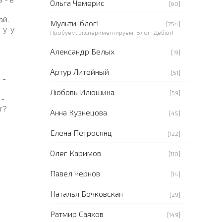
Ольга Чемерис
[60]
ай.
Мульти-блог!
[754]
-у-у
Пробуем, экспериментируем. Блог-Дебют!
Александр Белых
[19]
Артур Литейный
[51]
 -
Любовь Илюшина
[59]
 -
т?
Анна Кузнецова
[45]
Елена Петросянц
[122]
Олег Каримов
[110]
Павел Чернов
[14]
Наталья Бочковская
[29]
Ратмир Саяхов
[149]