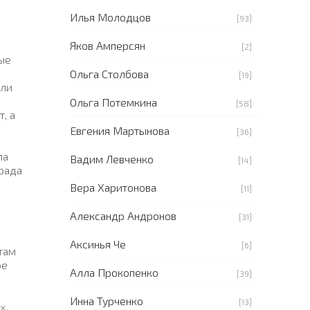
Илья Молодцов
[93]
Яков Амперсян
[2]
ые
Ольга Столбова
[19]
али
Ольга Потемкина
[58]
, а
Евгения Мартынова
[36]
ла
Вадим Левченко
[14]
 рада
Вера Харитонова
[11]
Александр Андронов
[31]
Аксинья Че
[6]
там
ое
Алла Прокопенко
[39]
Инна Турченко
[13]
х,