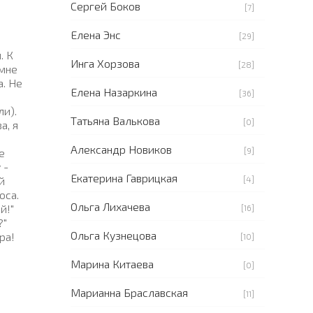
Сергей Боков
[7]
Елена Энс
[29]
. К
Инга Хорзова
[28]
 мне
а. Не
Елена Назаркина
[36]
ли).
Татьяна Валькова
[0]
а, я
Александр Новиков
[9]
е
 -
Екатерина Гаврицкая
[4]
й
оса.
Ольга Лихачева
й!"
[16]
?"
Ольга Кузнецова
ра!
[10]
Марина Китаева
[0]
Марианна Браславская
[11]