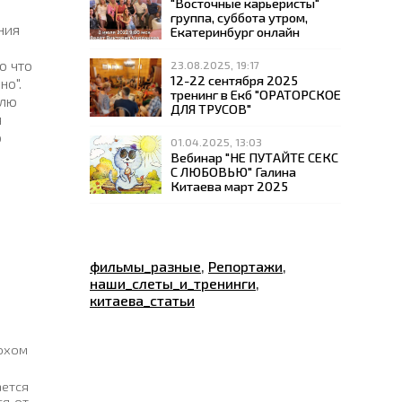
"Восточные карьеристы"
группа, суббота утром,
ния
Екатеринбург онлайн
о что
23.08.2025, 19:17
12-22 сентября 2025
но".
тренинг в Екб "ОРАТОРСКОЕ
влю
ДЛЯ ТРУСОВ"
я
о
01.04.2025, 13:03
Вебинар "НЕ ПУТАЙТЕ СЕКС
С ЛЮБОВЬЮ" Галина
Китаева март 2025
фильмы_разные
,
Репортажи
,
наши_слеты_и_тренинги
,
китаева_статьи
охом
ется
я от