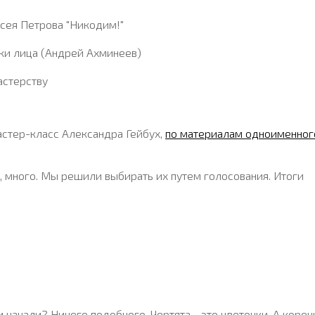
сея Петрова "Никодим!"
ски лица (Андрей Ахминеев)
астерству
стер-класс Александра Гейбух,
по материалам одноименног
ь, много. Мы решили выбирать их путем голосования. Итоги
начали? Ничего подобного. Чертята - это цветочки. А корень