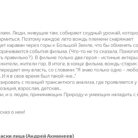
лаях. Люди, живущие там, собирают скудный урожай, которо
окормиться. Поэтому каждое лето вождь племени снаряжает
дет караван через горы к Большой Земле, что бы обменять с
орачиваются события фильма. (Что-то не то сказала. Помогит
ть правильно?). В фильме только два героя - истиные актеры
жители, жители гор. В итоге, в конце фильма, вождь-старик
передает ему власть, со словами: "Я знаю только одно - люб
И я в свое время был такой-же..."
ировать с позиций трансактного анализа, где проявляется у
иция, взрослая, детская...
и, и о людях, принимающих Природу и умеющих наладить с 
сказ о нем!
 маски лица (Андрей Ахминеев)