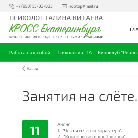
+7 (950) 55-33-833
nootop@mail.ru
ПСИХОЛОГ ГАЛИНА КИТАЕВА
КРОСС Екатеринбург
ГЛ
КЛУБ РЕШИВШИХ ОВЛАДЕТЬ СТРЕССОВЫМИ СИТУАЦИЯМИ
Работа над собой
Психология. ТА
Киноклуб "Реаль
Назад
Занятия на слёте..
Анонс:
11
1.
"Ч
ерты и черти характера".
2.
"Композиция вашей жизни"