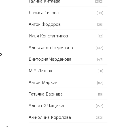
Галина Китаева
[292]
Лариса Сигова
[30]
Антон Федоров
[25]
Илья Константинов
[12]
Александр Пермяков
[102]
о
Виктория Чердакова
[47]
М.Е. Литвак
[81]
Антон Маркин
[62]
Татьяна Барнева
[119]
Алексей Чащихин
[152]
Анжелика Королёва
[250]
 - в