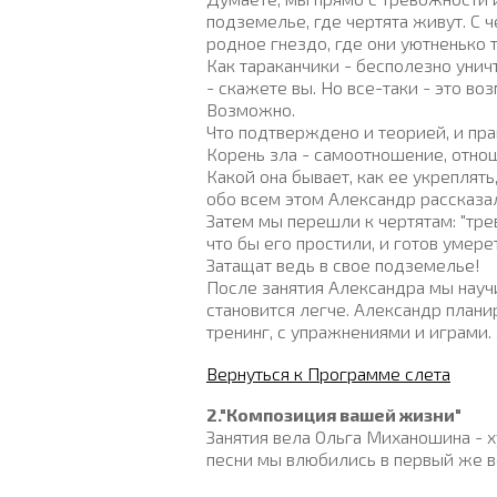
подземелье, где чертята живут. С 
родное гнездо, где они уютненько т
Как тараканчики - бесполезно унич
- скажете вы. Но все-таки - э
то во
Возможно.
Что подтверждено и теорией, и пра
Корень зла - самоотношение, отнош
Какой она бывает, как ее укреплять,
обо всем этом Александр рассказ
Затем мы перешли к чертятам: "тре
что бы его простили, и готов умерет
Затащат ведь в свое подземелье!
После занятия Александра мы научи
становится легче. Александр план
тренинг, с упражнениями и играми.
Вернуться к Программе слета
2."Композиция вашей жизни"
Занятия вела Ольга Миханошина - х
песни мы влюбились в первый же ве