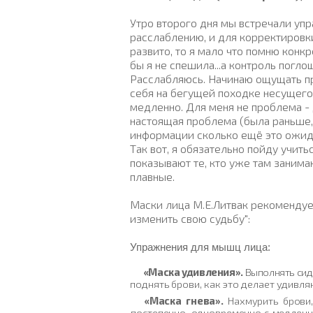
Утро второго дня мы встречали уп
расслаблению, и для корректировки
развито, то я мало что помню конк
бы я не спешила...а контроль погло
Расслабляюсь. Начинаю ощущать пр
себя на бегущей походке несущегос
медленно. Для меня не проблема - 
настоящая проблема (была раньше, 
информации сколько ещё это ожид
Так вот, я обязательно пойду учит
показывают те, кто уже там занима
плавные.
Маски лица М.Е.Литвак рекомендует
изменить свою судьбу":
Упражнения
для
мышц
лица:
«Маска удивления».
Выполнять сидя
поднять
брови, как это делает удивл
«Маска гнева».
Нахмурить брови
постепенно,
одновременно с медленн