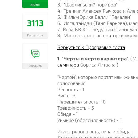
3.
"Шаолиньский коридор"
ИЮЛЯ
4.
Тренинг Алексея Рычкова и Алек
5.
Фильм Эрика Валли "Гималаи"
3113
6
.
Йога, тайдзи (Таня Барнева), ма
7.
Игра КВЭСТ , ведущий Станислав
8.
Мастер-класс по ораторскому м
Просмотров
Вернуться к Программе слета
1. "Ч
ерты и черти характера".
(Ма
семинара
Бориса Литвака.)
Обсудить
"Чертей", которые портят нам жизн
голосования:
Ревность - 1
Вина - 3
Нерешительность - 0
Тревожность - 5
Обида - 1
Уныние (обессиленность) - 1
Итак, тревожность, вина и обида.
Думаете, мы прямо с тревожности и 