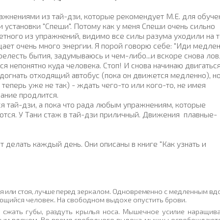
ражнениями из тай-дзи, которые рекомендует М.Е. для обуче
 установки "Спеши". Потому как у меня Спеши очень сильно
ретного из упражнений, видимо все силы разума уходили на т
щает очень много энергии. Я порой говорю себе: "Иди медлен
елесть бытия, задумываюсь и чем-либо...и вскоре снова ло
я непонятно куда человека. Стоп! И снова начинаю двигатьс
догнать отходящий автобус (пока он движется медленно), н
теперь уже не так) - ждать чего-то или кого-то, не имея
ание продлится.
ься тай-дзи, а пока что рада любым упражнениям, которые
ются. У Тани стаж в тай-дзи приличный. Движения плавные-
 делать каждый день. Они описаны в книге "Как узнать и
 или стоя, лучше пе­
ред зеркалом. Одновременно с медленным вд
яющийся человек. На свобод­ном выдохе опустить брови.
, сжать губы, раздуть
крылья носа. Мышечное усилие наращива
ым вдохом. Во время свободного
выдоха мышцы освобождаютс