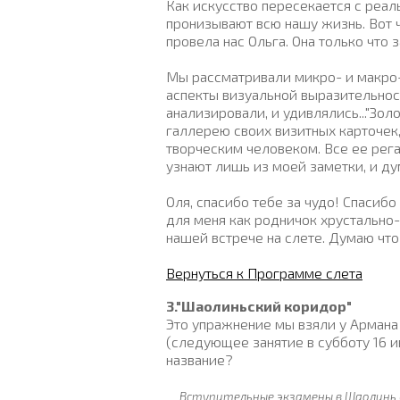
Как искусство пересекается с реа
пронизывают всю нашу жизнь. Вот ч
провела нас Ольга. Она только что
Мы рассматривали микро- и макро
аспекты визуальной выразительнос
анализировали, и удивлялись..."Зол
галлерею своих визитных карточек
творческим человеком. Все ее рега
узнают лишь из моей заметки, и ду
Оля, спасибо тебе за чудо! Спасибо
для меня как родничок хрустально-
нашей встрече на слете. Думаю чт
Вернуться к Программе слета
3."Шаолиньский коридор"
Это упражнение мы взяли у Армана 
(следующее занятие в субботу 16 ию
название?
Вступительные экзамены в Шаолинь бы