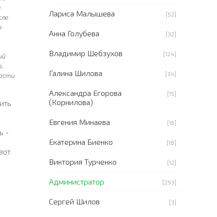
и
Лариса Малышева
[52]
сле
ю
Анна Голубева
[32]
Владимир Шебзухов
[124]
ый
,
Галина Шилова
[34]
ности
Александра Егорова
[15]
(Корнилова)
ить
Евгения Минаева
[16]
ь -
Екатерина Биенко
[18]
вот
Виктория Турченко
[12]
Администратор
[293]
Сергей Шилов
[3]