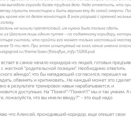
олю выпадало гораздо более трудное дело. Надо отметить, что пр
клятву служить монастырю и быть верным ему до самой смерти. По
ь кроме как по делам монастыря. В знак разрыва с прежней жизнь
 голову.
линь не чинили препятствий, им нужно было только сдать
ти из Шаолиня лишь одним путем – по подземному коридору, котор
онастыре считали, что пройти его может только настоящий мастер
менее 15-ти лет. При этом испытуемый не знал, какие именно опас
olgograd.ru/theme/boev/filosofiya_mify/13268.pub
 встает в самое начало коридора из людей, готовых предъяв
с жесткой "родительской позиции". Необходимо ответить
ского айкидо", что бы нападающий согласился, перешел на
адать, обвинять и критиковать...Не каждый может это сделат
ако в результате тренировок навык нарабатывается, и
овится доступным. На "Понял!"-"Понял!!!" мы и так умеем. А 
ите, пожалуйста, что вы имели ввиду?" - это ещё надо
умаю что Алексей, проходивший коридор, еще опишет свои