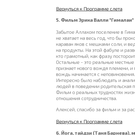
Вернуться к Программе слета
5. Фильм Эрика Валли "Гималаи"
Забытое Аллахом поселение в Гима
не хватает на весь год, что бы пр
караван яков с мешками соли, и ве
на продукты. На этой фабуле и разв
кто грамотный, как фразу посторои
Остальные - это реальные местные 
признает нового вождя племени, и 
вождь начинается с неповиновения...
Интересно было наблюдать и анализ
людей в поведении родительская поз
Фильм о реальных трудностях жизн
отношения сотрудничества.
Алексей, спасибо за фильм и за рас
Вернуться к Программе слета
6. Йога, тайдзи (Таня Барнева),