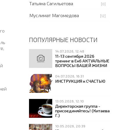
Татьяна Сагильетова
[0]
Муслимат Магомедова
[12]
го
ПОПУЛЯРНЫЕ НОВОСТИ
оль
е,
14.07.2026, 12:48
.
11-13 сентября 2026
тренинг в Екб АКТУАЛЬНЫЕ
ой
ВОПРОСЫ ВАШЕЙ ЖИЗНИ
04.07.2026, 16:31
ИНСТРУКЦИЯ к СЧАСТЬЮ
ней
13.05.2026, 12:10
Директорская группа -
присоединяйтесь! (Китаева
Г.)
10.05.2026, 20:39