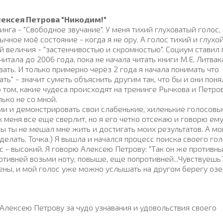
лексея Петрова "Никодим!"
нга - "Свободное звучание". У меня тихий глуховатый голос,
ычное моё состояние - когда я не ору. А голос тихий и глухой
й величия - "застенчивостью и скромностью". Социум ставил
считала до 2006 года, пока не начала читать книги М.Е. Литвак
вать. И только примерно через 2 года я начала понимать что
ть" - значит суметь объяснить другим так, что бы и они поня
 том, какие чудеса происходят на тренинге Рычкова и Петров
лько не со мной.
и и демонстрировать свои слабенькие, хиленькие голосовы
 меня все еще сверлит, но я его четко отсекаю и говорю ему
 бы ты не мешал мне жить и достигать моих результатов. А мо
 делать. Точка.) Я вышла и начался процесс поиска своего гол
 - высокий. Я говорю Алексею Петрову: "Так он же противны
ротивней возьми ноту, повыше, еще попротивней...Чувствуешь
лены, и мой голос уже можно услышать на другом берегу озе
Алексею Петрову за чудо узнавания и удовольствия своего