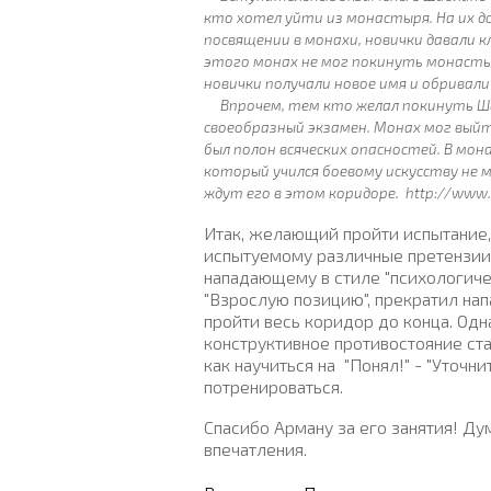
кто хотел уйти из монастыря. На их д
посвящении в монахи, новички давали 
этого монах не мог покинуть монастыр
новички получали новое имя и обривали
Впрочем, тем кто желал покинуть Шао
своеобразный экзамен. Монах мог вый
был полон всяческих опасностей. В м
который учился боевому искусству не 
ждут его в этом коридоре. http://www.v
Итак, желающий пройти испытание,
испытуемому различные претензии 
нападающему в стиле "психологиче
"Взрослую позицию", прекратил нап
пройти весь коридор до конца. Одн
конструктивное противостояние стан
как научиться на
"Понял!" - "Уточн
потренироваться.
Спасибо Арману за его занятия! Д
впечатления.