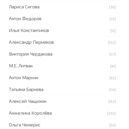
Лариса Сигова
[30]
Антон Федоров
[25]
Илья Константинов
[12]
Александр Пермяков
[102]
Виктория Чердакова
[47]
М.Е. Литвак
[81]
Антон Маркин
[62]
Татьяна Барнева
[119]
Алексей Чащихин
[152]
Анжелика Королёва
[250]
Ольга Чемерис
[60]