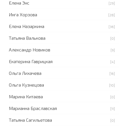
Елена Энс
[29]
Инга Хорзова
[28]
Елена Назаркина
[36]
Татьяна Валькова
[0]
Александр Новиков
[9]
Екатерина Гаврицкая
[4]
Ольга Лихачева
[16]
Ольга Кузнецова
[10]
Марина Китаева
[0]
Марианна Браславская
[11]
Татьяна Сагильетова
[0]