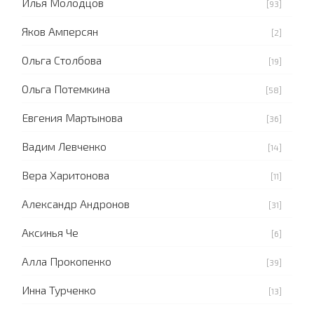
Илья Молодцов
[93]
Яков Амперсян
[2]
Ольга Столбова
[19]
Ольга Потемкина
[58]
Евгения Мартынова
[36]
Вадим Левченко
[14]
Вера Харитонова
[11]
Александр Андронов
[31]
Аксинья Че
[6]
Алла Прокопенко
[39]
Инна Турченко
[13]