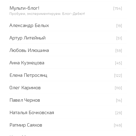
Мульти-блог!
[754]
Пробуем, экспериментируем. Блог-Дебют!
Александр Белых
[19]
Артур Литейный
[51]
Любовь Илюшина
[59]
Анна Кузнецова
[45]
Елена Петросянц
[122]
Олег Каримов
[110]
Павел Чернов
[14]
Наталья Бочковская
[29]
Ратмир Саяхов
[149]