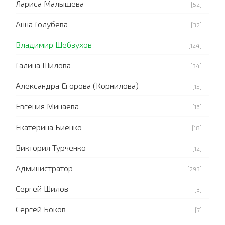
Лариса Малышева
[52]
Анна Голубева
[32]
Владимир Шебзухов
[124]
Галина Шилова
[34]
Александра Егорова (Корнилова)
[15]
Евгения Минаева
[16]
Екатерина Биенко
[18]
Виктория Турченко
[12]
Администратор
[293]
Сергей Шилов
[3]
Сергей Боков
[7]