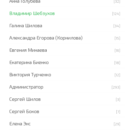
Анна Голубева
[32]
Владимир Шебзухов
[124]
Галина Шилова
[34]
Александра Егорова (Корнилова)
[15]
Евгения Минаева
[16]
Екатерина Биенко
[18]
Виктория Турченко
[12]
Администратор
[293]
Сергей Шилов
[3]
Сергей Боков
[7]
Елена Энс
[29]