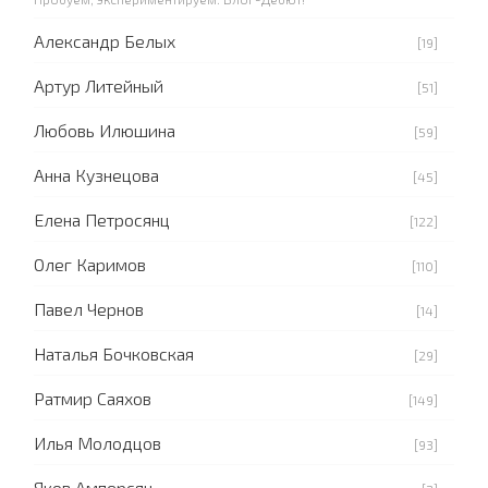
Александр Белых
[19]
Артур Литейный
[51]
Любовь Илюшина
[59]
Анна Кузнецова
[45]
Елена Петросянц
[122]
Олег Каримов
[110]
Павел Чернов
[14]
Наталья Бочковская
[29]
Ратмир Саяхов
[149]
Илья Молодцов
[93]
Яков Амперсян