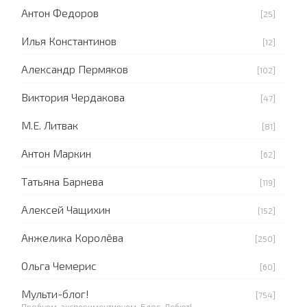
Антон Федоров
[25]
Илья Константинов
[12]
Александр Пермяков
[102]
Виктория Чердакова
[47]
М.Е. Литвак
[81]
Антон Маркин
[62]
Татьяна Барнева
[119]
Алексей Чащихин
[152]
Анжелика Королёва
[250]
Ольга Чемерис
[60]
Мульти-блог!
[754]
Пробуем, экспериментируем. Блог-Дебют!