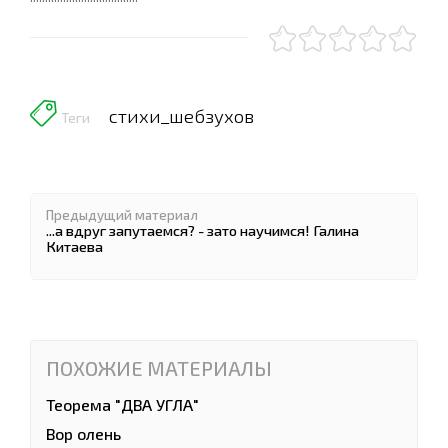
стихи_шебзухов
Теги
Предыдущий материал
...а вдруг запутаемся? - зато научимся! Галина
Китаева
ПОХОЖИЕ МАТЕРИАЛЫ
Теорема "ДВА УГЛА"
Вор олень