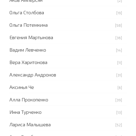
[2]
Ольга Столбова
[19]
Ольга Потемкина
[58]
Евгения Мартынова
[36]
Вадим Левченко
[14]
Вера Харитонова
[11]
Александр Андронов
[31]
Аксинья Че
[6]
Алла Прокопенко
[39]
Инна Турченко
[13]
Лариса Малышева
[52]