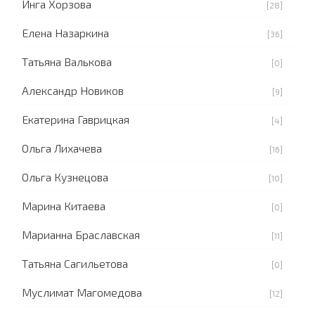
Инга Хорзова
[28]
Елена Назаркина
[36]
Татьяна Валькова
[0]
Александр Новиков
[9]
Екатерина Гаврицкая
[4]
Ольга Лихачева
[16]
Ольга Кузнецова
[10]
Марина Китаева
[0]
Марианна Браславская
[11]
Татьяна Сагильетова
[0]
Муслимат Магомедова
[12]