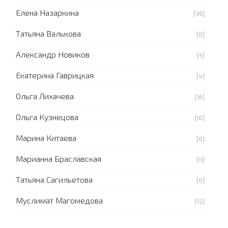
Елена Назаркина
[36]
Татьяна Валькова
[0]
Александр Новиков
[9]
Екатерина Гаврицкая
[4]
Ольга Лихачева
[16]
Ольга Кузнецова
[10]
Марина Китаева
[0]
Марианна Браславская
[11]
Татьяна Сагильетова
[0]
Муслимат Магомедова
[12]