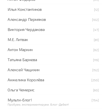
Илья Константинов
[12]
Александр Пермяков
[102]
Виктория Чердакова
[47]
М.Е. Литвак
[81]
Антон Маркин
[62]
Татьяна Барнева
[119]
Алексей Чащихин
[152]
Анжелика Королёва
[250]
Ольга Чемерис
[60]
Мульти-блог!
[754]
Пробуем, экспериментируем. Блог-Дебют!