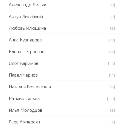
Александр Белых
[19]
Артур Литейный
[51]
Любовь Илюшина
[59]
Анна Кузнецова
[45]
Елена Петросянц
[122]
Олег Каримов
[110]
Павел Чернов
[14]
Наталья Бочковская
[29]
Ратмир Саяхов
[149]
Илья Молодцов
[93]
Яков Амперсян
[2]