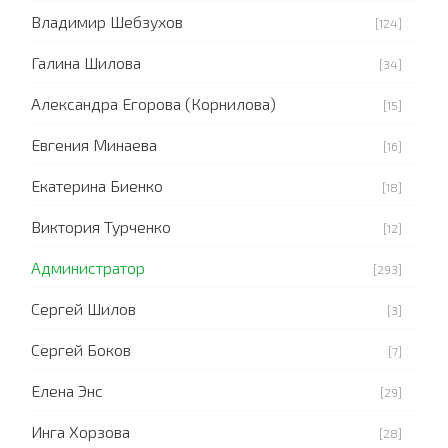
Владимир Шебзухов
[124]
Галина Шилова
[34]
Александра Егорова (Корнилова)
[15]
Евгения Минаева
[16]
Екатерина Биенко
[18]
Виктория Турченко
[12]
Администратор
[293]
Сергей Шилов
[3]
Сергей Боков
[7]
Елена Энс
[29]
Инга Хорзова
[28]