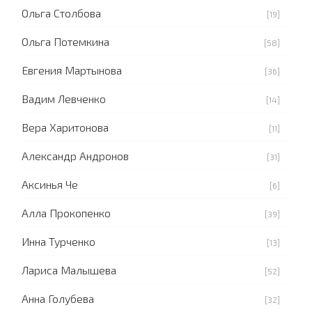
Ольга Столбова
[19]
Ольга Потемкина
[58]
Евгения Мартынова
[36]
Вадим Левченко
[14]
Вера Харитонова
[11]
Александр Андронов
[31]
Аксинья Че
[6]
Алла Прокопенко
[39]
Инна Турченко
[13]
Лариса Малышева
[52]
Анна Голубева
[32]