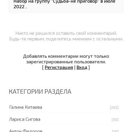
Набор на группу "Судьба-не приговор" в июле
2022 .
Никто не решился оставить свой комментарий.
Будь-те первым, поделитесь мнением с остальными.
Добавлять комментарии могут только
зарегистрированные пользователи.
[
Регистрация
|
Вход
]
КАТЕГОРИИ РАЗДЕЛА
Галина Китаева
[292]
Лариса Сигова
[30]
Антон Федоров
[25]