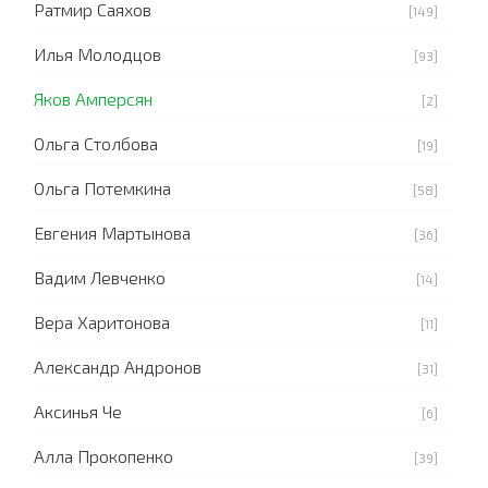
Ратмир Саяхов
[149]
Илья Молодцов
[93]
Яков Амперсян
[2]
Ольга Столбова
[19]
Ольга Потемкина
[58]
Евгения Мартынова
[36]
Вадим Левченко
[14]
Вера Харитонова
[11]
Александр Андронов
[31]
Аксинья Че
[6]
Алла Прокопенко
[39]