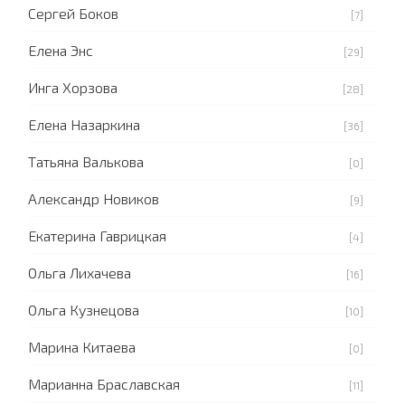
Сергей Боков
[7]
Елена Энс
[29]
Инга Хорзова
[28]
Елена Назаркина
[36]
Татьяна Валькова
[0]
Александр Новиков
[9]
Екатерина Гаврицкая
[4]
Ольга Лихачева
[16]
Ольга Кузнецова
[10]
Марина Китаева
[0]
Марианна Браславская
[11]