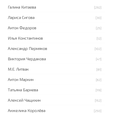
Галина Китаева
[292]
Лариса Сигова
[30]
Антон Федоров
[25]
Илья Константинов
[12]
Александр Пермяков
[102]
Виктория Чердакова
[47]
М.Е. Литвак
[81]
Антон Маркин
[62]
Татьяна Барнева
[119]
Алексей Чащихин
[152]
Анжелика Королёва
[250]