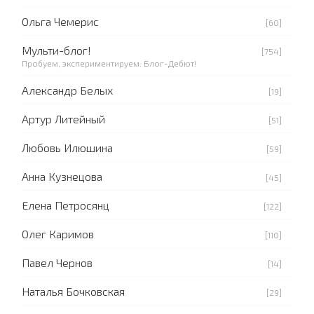
Ольга Чемерис
[60]
Мульти-блог!
[754]
Пробуем, экспериментируем. Блог-Дебют!
Александр Белых
[19]
Артур Литейный
[51]
Любовь Илюшина
[59]
Анна Кузнецова
[45]
Елена Петросянц
[122]
Олег Каримов
[110]
Павел Чернов
[14]
Наталья Бочковская
[29]