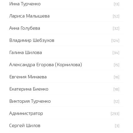
Инна Турченко
[13]
Лариса Малышева
[52]
Анна Голубева
[32]
Владимир Шебзухов
[124]
Галина Шилова
[34]
Александра Егорова (Корнилова)
[15]
Евгения Минаева
[16]
Екатерина Биенко
[18]
Виктория Турченко
[12]
Администратор
[293]
Сергей Шилов
[3]