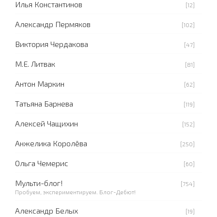
Илья Константинов
[12]
Александр Пермяков
[102]
Виктория Чердакова
[47]
М.Е. Литвак
[81]
Антон Маркин
[62]
Татьяна Барнева
[119]
Алексей Чащихин
[152]
Анжелика Королёва
[250]
Ольга Чемерис
[60]
Мульти-блог!
[754]
Пробуем, экспериментируем. Блог-Дебют!
Александр Белых
[19]