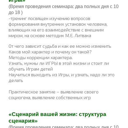
(Время проведения семинара:
два полных дня с 10
до 18
)
-тренинг посвящен изучению вопросов
формирования внутренних установок человека,
влияющих на его взаимодействие с внешним
миром, на основе методик М.Е. Литвака
От чего зависит судьба и как ее можно изменить
Каков мой характер и почему он такой?
Методы коррекции характера.
Узнать, нужны ли ИГРЫ в этой жизни и стоит ли
обучать Играм детей
Научиться выходить из Игры, и узнать, надо ли это
делать
Практическое занятие – выявление своего
социогена, выявление собственных игр
«
Сценарий вашей жизни: структура
сценария
»
(Время проведения семинара:
два полных дня с 10