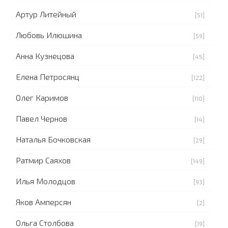
Артур Литейный
[51]
Любовь Илюшина
[59]
Анна Кузнецова
[45]
Елена Петросянц
[122]
Олег Каримов
[110]
Павел Чернов
[14]
Наталья Бочковская
[29]
Ратмир Саяхов
[149]
Илья Молодцов
[93]
Яков Амперсян
[2]
Ольга Столбова
[19]