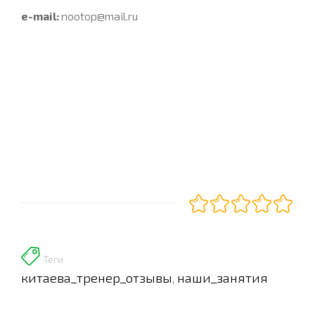
e-mail:
nootop@mail.ru
Теги
китаева_тренер_отзывы
наши_занятия
,