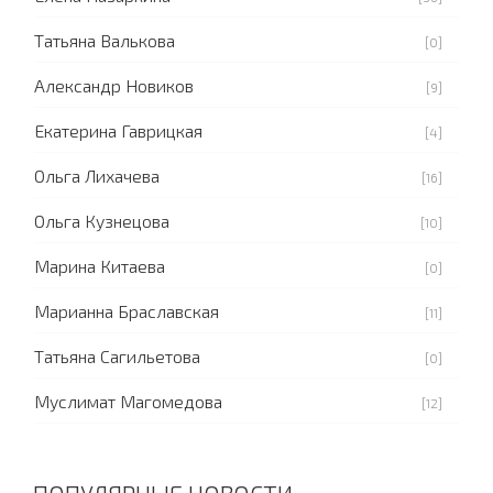
Татьяна Валькова
[0]
Александр Новиков
[9]
Екатерина Гаврицкая
[4]
Ольга Лихачева
[16]
Ольга Кузнецова
[10]
Марина Китаева
[0]
Марианна Браславская
[11]
Татьяна Сагильетова
[0]
Муслимат Магомедова
[12]