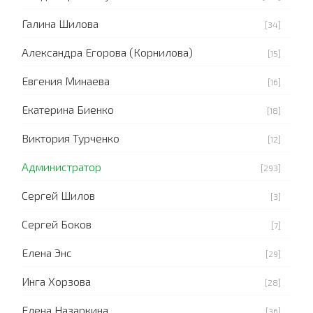
Галина Шилова
[34]
Александра Егорова (Корнилова)
[15]
Евгения Минаева
[16]
Екатерина Биенко
[18]
Виктория Турченко
[12]
Администратор
[293]
Сергей Шилов
[3]
Сергей Боков
[7]
Елена Энс
[29]
Инга Хорзова
[28]
Елена Назаркина
[36]