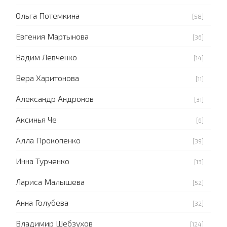
Ольга Потемкина
[58]
Евгения Мартынова
[36]
Вадим Левченко
[14]
Вера Харитонова
[11]
Александр Андронов
[31]
Аксинья Че
[6]
Алла Прокопенко
[39]
Инна Турченко
[13]
Лариса Малышева
[52]
Анна Голубева
[32]
Владимир Шебзухов
[124]