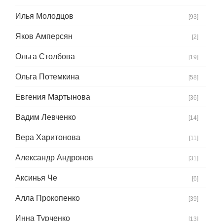
Илья Молодцов
[93]
Яков Амперсян
[2]
Ольга Столбова
[19]
Ольга Потемкина
[58]
Евгения Мартынова
[36]
Вадим Левченко
[14]
Вера Харитонова
[11]
Александр Андронов
[31]
Аксинья Че
[6]
Алла Прокопенко
[39]
Инна Турченко
[13]