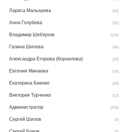
Лариса Малышева
[52]
Анна Голубева
[32]
Владимир Шебзухов
[124]
Галина Шилова
[34]
Александра Егорова (Корнилова)
[15]
Евгения Минаева
[16]
Екатерина Биенко
[18]
Виктория Турченко
[12]
Администратор
[293]
Сергей Шилов
[3]
Сергей Боков
[7]