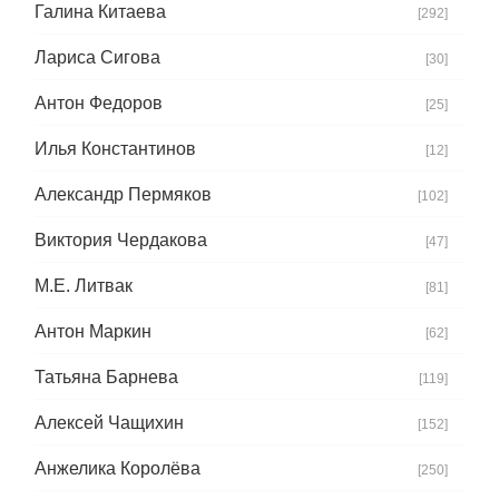
Галина Китаева
[292]
Лариса Сигова
[30]
Антон Федоров
[25]
Илья Константинов
[12]
Александр Пермяков
[102]
Виктория Чердакова
[47]
М.Е. Литвак
[81]
Антон Маркин
[62]
Татьяна Барнева
[119]
Алексей Чащихин
[152]
Анжелика Королёва
[250]