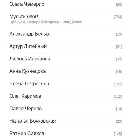
Ольга Чемерис
[60]
Мульти-блог!
[754]
Пробуем, экспериментируем. Блог-Дебют!
Александр Белых
[19]
Артур Литейный
[51]
Любовь Илюшина
[59]
Анна Кузнецова
[45]
Елена Петросянц
[122]
Олег Каримов
[110]
Павел Чернов
[14]
Наталья Бочковская
[29]
Ратмир Саяхов
[149]