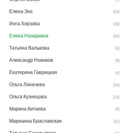
Елена Энс
[29]
Инга Хорзова
[28]
Елена Назаркина
[36]
Татьяна Валькова
[0]
Александр Новиков
[9]
Екатерина Гаврицкая
[4]
Ольга Лихачева
[16]
Ольга Кузнецова
[10]
Марина Китаева
[0]
Марианна Браславская
[11]