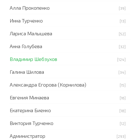
Алла Прокопенко
[39]
Инна Турченко
[13]
Лариса Малышева
[52]
Анна Голубева
[32]
Владимир Шебзухов
[124]
Галина Шилова
[34]
Александра Егорова (Корнилова)
[15]
Евгения Минаева
[16]
Екатерина Биенко
[18]
Виктория Турченко
[12]
Администратор
[293]