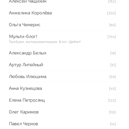
Алексей Чащихин
[152]
Анжелика Королёва
[250]
Ольга Чемерис
[60]
Мульти-блог!
[754]
Пробуем, экспериментируем. Блог-Дебют!
Александр Белых
[19]
Артур Литейный
[51]
Любовь Илюшина
[59]
Анна Кузнецова
[45]
Елена Петросянц
[122]
Олег Каримов
[110]
Павел Чернов
[14]