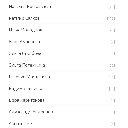
Наталья Бочковская
[29]
Ратмир Саяхов
[149]
Илья Молодцов
[93]
Яков Амперсян
[2]
Ольга Столбова
[19]
Ольга Потемкина
[58]
Евгения Мартынова
[36]
Вадим Левченко
[14]
Вера Харитонова
[11]
Александр Андронов
[31]
Аксинья Че
[6]