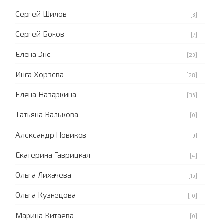
Сергей Шилов
[3]
Сергей Боков
[7]
Елена Энс
[29]
Инга Хорзова
[28]
Елена Назаркина
[36]
Татьяна Валькова
[0]
Александр Новиков
[9]
Екатерина Гаврицкая
[4]
Ольга Лихачева
[16]
Ольга Кузнецова
[10]
Марина Китаева
[0]