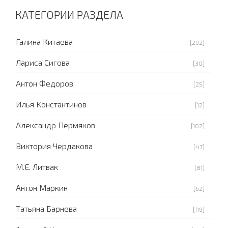
КАТЕГОРИИ РАЗДЕЛА
Галина Китаева
[292]
Лариса Сигова
[30]
Антон Федоров
[25]
Илья Константинов
[12]
Александр Пермяков
[102]
Виктория Чердакова
[47]
М.Е. Литвак
[81]
Антон Маркин
[62]
Татьяна Барнева
[119]