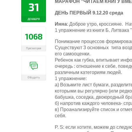
МАРАФОН "ЧИТАЕМ КНИГУ ВМЕ
31
ДЕНЬ ПЕРВЫЙ 9.12.20 среда
ДЕКАБРЯ
Инна
: Доброе утро, кроссияне. На
1 упражнение из книги Б. Литвака 
1068
Понимание процессов формирован
Существуют 3 основных типа воз
Просмотров
его самооценки.
Ребенок как губка, впитывает ин
очередь : отношение к себе, пове
различным категориям людей.
Обсудить
1 упражнение:
а) Возьмите лист бумаги, раздели
которыми вы регулярно (или редко
бабушка, соседка, двоюродный брат
б) напротив каждого человека- спр
в) Проанализируйте список и отме
себя.
P. S: если хотите, можем до след