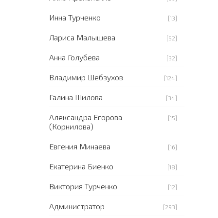
Инна Турченко
[13]
Лариса Малышева
[52]
Анна Голубева
[32]
Владимир Шебзухов
[124]
Галина Шилова
[34]
Александра Егорова
[15]
(Корнилова)
Евгения Минаева
[16]
Екатерина Биенко
[18]
Виктория Турченко
[12]
Администратор
[293]