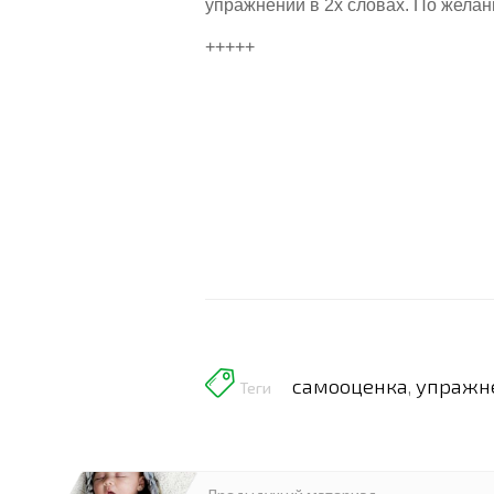
упражнении в 2х словах. По желан
+++++
самооценка
упражн
,
Теги