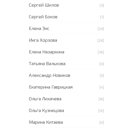
Сергей Шилов
[3]
Сергей Боков
[7]
Елена Энс
[29]
Инга Хорзова
[28]
Елена Назаркина
[36]
Татьяна Валькова
[0]
Александр Новиков
[9]
Екатерина Гаврицкая
[4]
Ольга Лихачева
[16]
Ольга Кузнецова
[10]
Марина Китаева
[0]