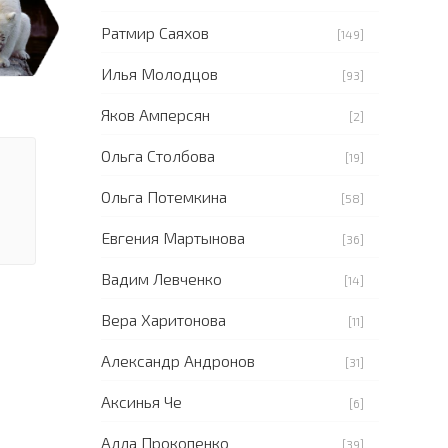
Ратмир Саяхов
[149]
Илья Молодцов
[93]
Яков Амперсян
[2]
Ольга Столбова
[19]
Ольга Потемкина
[58]
Евгения Мартынова
[36]
Вадим Левченко
[14]
Вера Харитонова
[11]
Александр Андронов
[31]
Аксинья Че
[6]
Алла Прокопенко
[39]