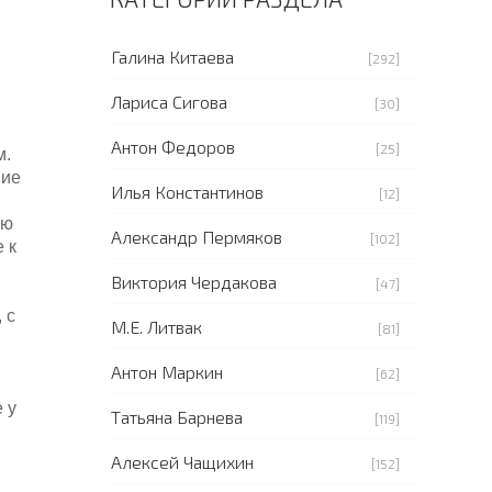
Галина Китаева
[292]
Лариса Сигова
[30]
Антон Федоров
[25]
м.
ние
Илья Константинов
[12]
ую
Александр Пермяков
[102]
 к
Виктория Чердакова
[47]
 с
М.Е. Литвак
[81]
Антон Маркин
[62]
 у
Татьяна Барнева
[119]
Алексей Чащихин
[152]