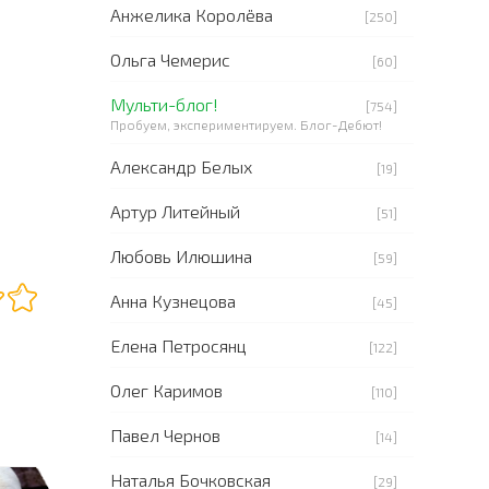
Анжелика Королёва
[250]
Ольга Чемерис
[60]
Мульти-блог!
[754]
Пробуем, экспериментируем. Блог-Дебют!
Александр Белых
[19]
Артур Литейный
[51]
Любовь Илюшина
[59]
Анна Кузнецова
[45]
Елена Петросянц
[122]
Олег Каримов
[110]
Павел Чернов
[14]
Наталья Бочковская
[29]