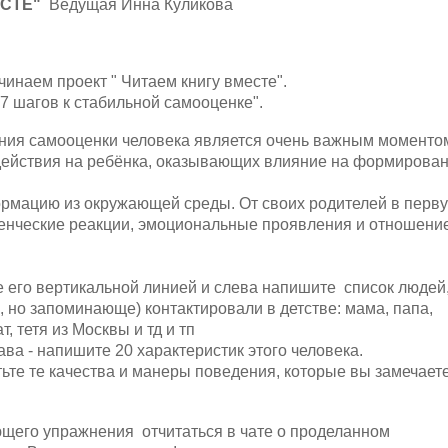
СТЕ"
Ведущая Инна Куликова
чинаем проект " Читаем книгу вместе".
"7 шагов к стабильной самооценке".
ия самооценки человека является очень важным моменто
действия на ребёнка, оказывающих влияние на формирова
формацию из окружающей среды. От своих родителей в перв
денческие реакции, эмоциональные проявления и отношение
те его вертикальной линией и слева напишите список людей,
, но запоминающе) контактировали в детстве: мама, папа,
, тетя из Москвы и тд и тп
ава - напишите 20 характеристик этого человека.
тьте те качества и манеры поведения, которые вы замечаете
ующего упражнения отчитаться в чате о проделанном