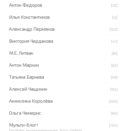
Антон Федоров
[25]
Илья Константинов
[12]
Александр Пермяков
[102]
Виктория Чердакова
[47]
М.Е. Литвак
[81]
Антон Маркин
[62]
Татьяна Барнева
[119]
Алексей Чащихин
[152]
Анжелика Королёва
[250]
Ольга Чемерис
[60]
Мульти-блог!
[754]
Пробуем, экспериментируем. Блог-Дебют!