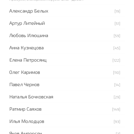
Александр Белых
[19]
Артур Литейный
[51]
Любовь Илюшина
[59]
Анна Кузнецова
[45]
Елена Петросянц
[122]
Олег Каримов
[110]
Павел Чернов
[14]
Наталья Бочковская
[29]
Ратмир Саяхов
[149]
Илья Молодцов
[93]
Яков Амперсян
[2]