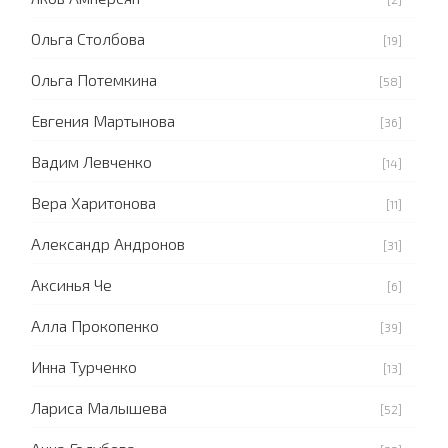
Ольга Столбова
[19]
Ольга Потемкина
[58]
Евгения Мартынова
[36]
Вадим Левченко
[14]
Вера Харитонова
[11]
Александр Андронов
[31]
Аксинья Че
[6]
Алла Прокопенко
[39]
Инна Турченко
[13]
Лариса Малышева
[52]