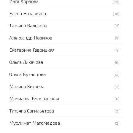
Инга Хорзова
[28]
Елена Назаркина
[36]
Татьяна Валькова
[0]
Александр Новиков
[9]
Екатерина Гаврицкая
[4]
Ольга Лихачева
[16]
Ольга Кузнецова
[10]
Марина Китаева
[0]
Марианна Браславская
[11]
Татьяна Сагильетова
[0]
Муслимат Магомедова
[12]