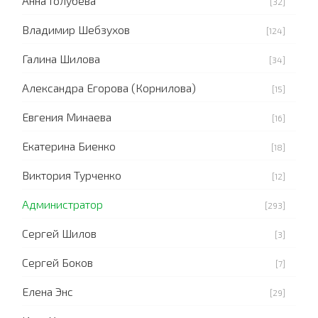
Анна Голубева
[32]
Владимир Шебзухов
[124]
Галина Шилова
[34]
Александра Егорова (Корнилова)
[15]
Евгения Минаева
[16]
Екатерина Биенко
[18]
Виктория Турченко
[12]
Администратор
[293]
Сергей Шилов
[3]
Сергей Боков
[7]
Елена Энс
[29]