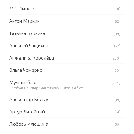
М.Е. Литвак
[81]
Антон Маркин
[62]
Татьяна Барнева
[119]
Алексей Чащихин
[152]
Анжелика Королёва
[250]
Ольга Чемерис
[60]
Мульти-блог!
[754]
Пробуем, экспериментируем. Блог-Дебют!
Александр Белых
[19]
Артур Литейный
[51]
Любовь Илюшина
[59]