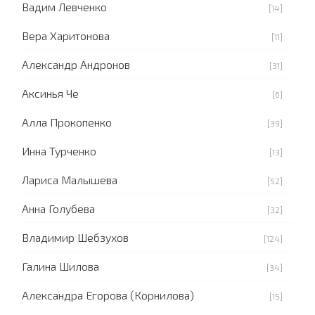
Вадим Левченко
[14]
Вера Харитонова
[11]
Александр Андронов
[31]
Аксинья Че
[6]
Алла Прокопенко
[39]
Инна Турченко
[13]
Лариса Малышева
[52]
Анна Голубева
[32]
Владимир Шебзухов
[124]
Галина Шилова
[34]
Александра Егорова (Корнилова)
[15]