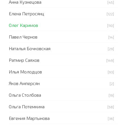
Анна Кузнецова
[45]
Елена Петросянц
[122]
Олег Каримов
[110]
Павел Чернов
[14]
Наталья Бочковская
[29]
Ратмир Саяхов
[149]
Илья Молодцов
[93]
Яков Амперсян
[2]
Ольга Столбова
[19]
Ольга Потемкина
[58]
Евгения Мартынова
[36]