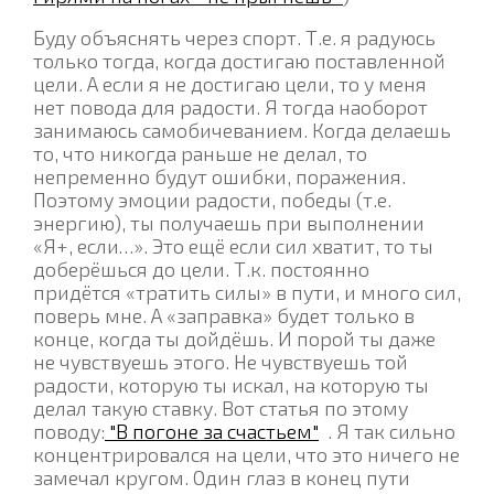
Буду объяснять через спорт. Т.е. я радуюсь
только тогда, когда достигаю поставленной
цели. А если я не достигаю цели, то у меня
нет повода для радости. Я тогда наоборот
занимаюсь самобичеванием. Когда делаешь
то, что никогда раньше не делал, то
непременно будут ошибки, поражения.
Поэтому эмоции радости, победы (т.е.
энергию), ты получаешь при выполнении
«Я+, если…». Это ещё если сил хватит, то ты
доберёшься до цели. Т.к. постоянно
придётся «тратить силы» в пути, и много сил,
поверь мне. А «заправка» будет только в
конце, когда ты дойдёшь. И порой ты даже
не чувствуешь этого. Не чувствуешь той
радости, которую ты искал, на которую ты
делал такую ставку. Вот статья по этому
поводу:
"В погоне за счастьем"
. Я так сильно
концентрировался на цели, что это ничего не
замечал кругом. Один глаз в конец пути