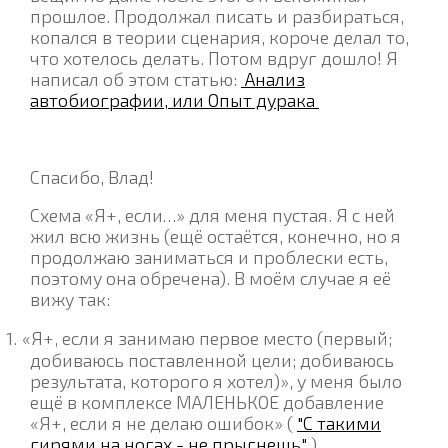
прошлое. Продолжал писать и разбираться,
копался в теории сценария, короче делал то,
что хотелось делать. Потом вдруг дошло! Я
написал об этом статью:
Анализ
автобиографии, или Опыт дурака
Спасибо, Влад!
Схема «Я+, если…» для меня пустая. Я с ней
жил всю жизнь (ещё остаётся, конечно, но я
продолжаю заниматься и проблески есть,
поэтому она обречена). В моём случае я её
вижу так:
1.
«Я+, если я занимаю первое место (первый;
добиваюсь поставленной цели; добиваюсь
результата, которого я хотел)», у меня было
ещё в комплексе МАЛЕНЬКОЕ добавление
«Я+, если я не делаю ошибок» (
"С такими
гирями на ногах - не прыгнешь"
)