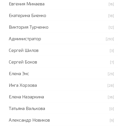
Евгения Минаева
[16]
Екатерина Биенко
[18]
Виктория Турченко
[12]
Администратор
[293]
Сергей Шилов
[3]
Сергей Боков
[7]
Елена Энс
[29]
Инга Хорзова
[28]
Елена Назаркина
[36]
Татьяна Валькова
[0]
Александр Новиков
[9]