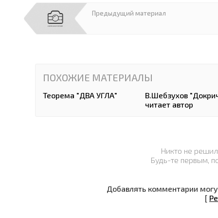
Предыдущий материал
ПОХОЖИЕ МАТЕРИАЛЫ
Теорема "ДВА УГЛА"
В.Шебзухов "Докри
читает автор
Никто не решил
Будь-те первым, п
Добавлять комментарии могут
[
Ре