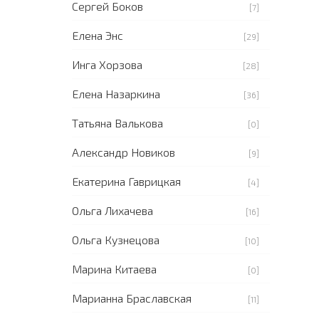
Сергей Боков
[7]
Елена Энс
[29]
Инга Хорзова
[28]
Елена Назаркина
[36]
Татьяна Валькова
[0]
Александр Новиков
[9]
Екатерина Гаврицкая
[4]
Ольга Лихачева
[16]
Ольга Кузнецова
[10]
Марина Китаева
[0]
Марианна Браславская
[11]