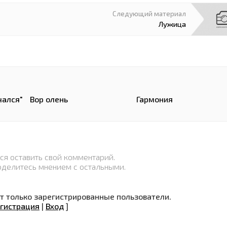
Следующий материал
Лужица
чался"
Вор олень
Гармония
ся оставить свой комментарий.
оделитесь мнением с остальными.
 только зарегистрированные пользователи.
гистрация
|
Вход
]