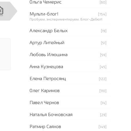
Ольга Чемерис
[60]
Мульти-блог!
[754]
Пробуем, экспериментируем. Блог-Дебют!
Александр Белых
[19]
Артур Литейный
[51]
Любовь Илюшина
[59]
Анна Кузнецова
[45]
Елена Петросянц
[122]
Олег Каримов
[110]
Павел Чернов
[14]
Наталья Бочковская
[29]
Ратмир Саяхов
[149]