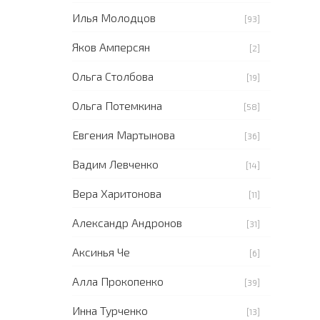
Илья Молодцов
[93]
Яков Амперсян
[2]
Ольга Столбова
[19]
Ольга Потемкина
[58]
Евгения Мартынова
[36]
Вадим Левченко
[14]
Вера Харитонова
[11]
Александр Андронов
[31]
Аксинья Че
[6]
Алла Прокопенко
[39]
Инна Турченко
[13]