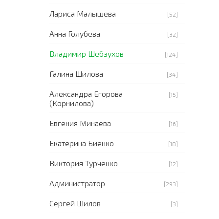
Лариса Малышева
[52]
Анна Голубева
[32]
Владимир Шебзухов
[124]
Галина Шилова
[34]
Александра Егорова
[15]
(Корнилова)
Евгения Минаева
[16]
Екатерина Биенко
[18]
Виктория Турченко
[12]
Администратор
[293]
Сергей Шилов
[3]