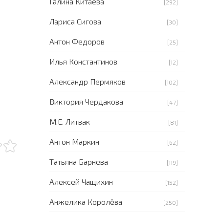
Галина Китаева
[292]
Лариса Сигова
[30]
Антон Федоров
[25]
Илья Константинов
[12]
Александр Пермяков
[102]
Виктория Чердакова
[47]
М.Е. Литвак
[81]
Антон Маркин
[62]
Татьяна Барнева
[119]
Алексей Чащихин
[152]
Анжелика Королёва
[250]