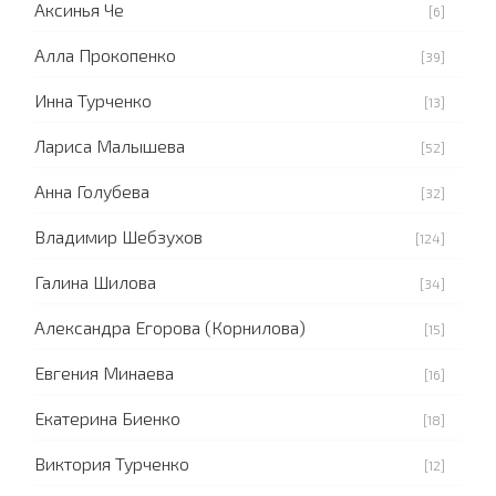
Аксинья Че
[6]
Алла Прокопенко
[39]
Инна Турченко
[13]
Лариса Малышева
[52]
Анна Голубева
[32]
Владимир Шебзухов
[124]
Галина Шилова
[34]
Александра Егорова (Корнилова)
[15]
Евгения Минаева
[16]
Екатерина Биенко
[18]
Виктория Турченко
[12]