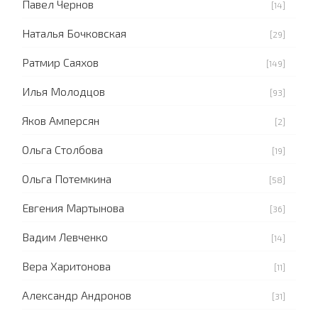
Павел Чернов
[14]
Наталья Бочковская
[29]
Ратмир Саяхов
[149]
Илья Молодцов
[93]
Яков Амперсян
[2]
Ольга Столбова
[19]
Ольга Потемкина
[58]
Евгения Мартынова
[36]
Вадим Левченко
[14]
Вера Харитонова
[11]
Александр Андронов
[31]