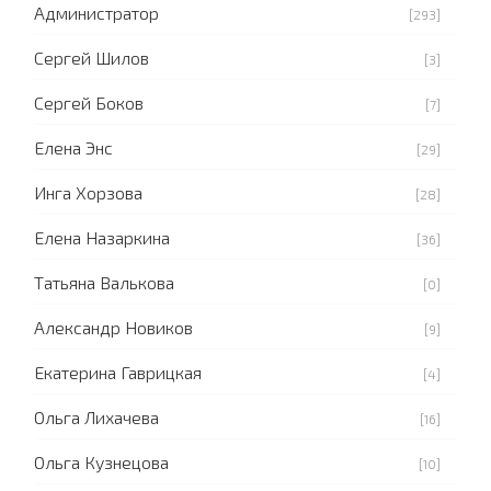
Администратор
[293]
Сергей Шилов
[3]
Сергей Боков
[7]
Елена Энс
[29]
Инга Хорзова
[28]
Елена Назаркина
[36]
Татьяна Валькова
[0]
Александр Новиков
[9]
Екатерина Гаврицкая
[4]
Ольга Лихачева
[16]
Ольга Кузнецова
[10]