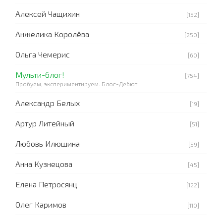
Алексей Чащихин
[152]
Анжелика Королёва
[250]
Ольга Чемерис
[60]
Мульти-блог!
[754]
Пробуем, экспериментируем. Блог-Дебют!
Александр Белых
[19]
Артур Литейный
[51]
Любовь Илюшина
[59]
Анна Кузнецова
[45]
Елена Петросянц
[122]
Олег Каримов
[110]