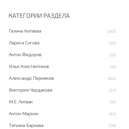
КАТЕГОРИИ РАЗДЕЛА
Галина Китаева
[292]
Лариса Сигова
[30]
Антон Федоров
[25]
Илья Константинов
[12]
Александр Пермяков
[102]
Виктория Чердакова
[47]
М.Е. Литвак
[81]
Антон Маркин
[62]
Татьяна Барнева
[119]