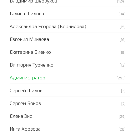
Владимир Шебзухов
[124]
Галина Шилова
[34]
Александра Егорова (Корнилова)
[15]
Евгения Минаева
[16]
Екатерина Биенко
[18]
Виктория Турченко
[12]
Администратор
[293]
Сергей Шилов
[3]
Сергей Боков
[7]
Елена Энс
[29]
Инга Хорзова
[28]