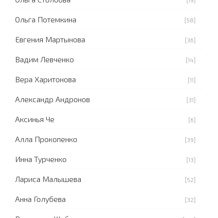
Ольга Потемкина
[58]
Евгения Мартынова
[36]
Вадим Левченко
[14]
Вера Харитонова
[11]
Александр Андронов
[31]
Аксинья Че
[6]
Алла Прокопенко
[39]
Инна Турченко
[13]
Лариса Малышева
[52]
Анна Голубева
[32]