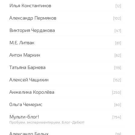
Илья Константинов
[12]
Александр Пермяков
[102]
Виктория Чердакова
[47]
М.Е. Литвак
[81]
Антон Маркин
[62]
Татьяна Барнева
[119]
Алексей Чащихин
[152]
Анжелика Королёва
[250]
Ольга Чемерис
[60]
Мульти-блог!
[754]
Пробуем, экспериментируем. Блог-Дебют!
Александр Белых
[19]