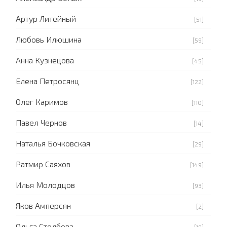
Артур Литейный
[51]
Любовь Илюшина
[59]
Анна Кузнецова
[45]
Елена Петросянц
[122]
Олег Каримов
[110]
Павел Чернов
[14]
Наталья Бочковская
[29]
Ратмир Саяхов
[149]
Илья Молодцов
[93]
Яков Амперсян
[2]
Ольга Столбова
[19]