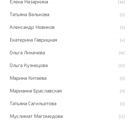
Елена Назаркина
[36]
Татьяна Валькова
[0]
Александр Новиков
[9]
Екатерина Гаврицкая
[4]
Ольга Лихачева
[16]
Ольга Кузнецова
[10]
Марина Китаева
[0]
Марианна Браславская
[11]
Татьяна Сагильетова
[0]
Муслимат Магомедова
[12]