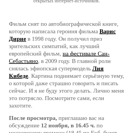
открытых интернет-источников.
Фильм снят по автобиографической книге,
которую написала героиня фильма
Варис
Дирие
в 1998 году. Он получил приз
зрительских симпатий, как лучший
европейский фильм,
на фестивале Сан-
Себастьяно
, в 2009 году. В главной роли
снялась эфиопская супермодель
Лия
Кибеде
. Картина поднимает серьёзную тему,
о которой даже страшно говорить и писать
сейчас. И я не буду этого делать. Лично меня
это потрясло. Посмотрите сами, если
захотите.
После просмотра,
приглашаю вас на
обсуждение
12 ноября, в 16.45 ч.
по
московскому времени (18.45 по Екб. будет