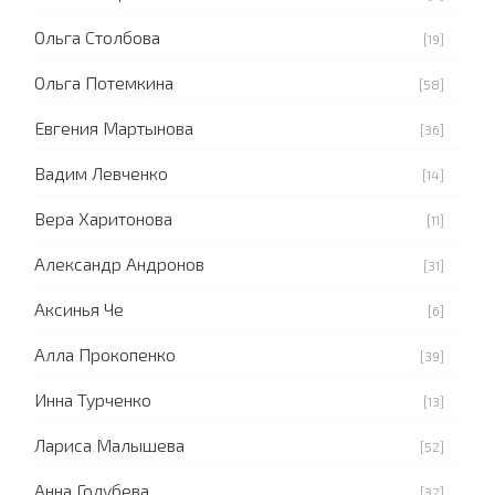
Ольга Столбова
[19]
Ольга Потемкина
[58]
Евгения Мартынова
[36]
Вадим Левченко
[14]
Вера Харитонова
[11]
Александр Андронов
[31]
Аксинья Че
[6]
Алла Прокопенко
[39]
Инна Турченко
[13]
Лариса Малышева
[52]
Анна Голубева
[32]