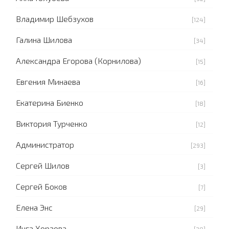
Владимир Шебзухов
[124]
Галина Шилова
[34]
Александра Егорова (Корнилова)
[15]
Евгения Минаева
[16]
Екатерина Биенко
[18]
Виктория Турченко
[12]
Администратор
[293]
Сергей Шилов
[3]
Сергей Боков
[7]
Елена Энс
[29]
Инга Хорзова