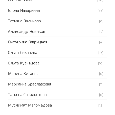
[28]
Елена Назаркина
[36]
Татьяна Валькова
[0]
Александр Новиков
[9]
Екатерина Гаврицкая
[4]
Ольга Лихачева
[16]
Ольга Кузнецова
[10]
Марина Китаева
[0]
Марианна Браславская
[11]
Татьяна Сагильетова
[0]
Муслимат Магомедова
[12]