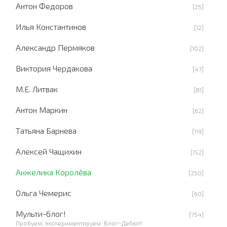
Антон Федоров
[25]
Илья Константинов
[12]
Александр Пермяков
[102]
Виктория Чердакова
[47]
М.Е. Литвак
[81]
Антон Маркин
[62]
Татьяна Барнева
[119]
Алексей Чащихин
[152]
Анжелика Королёва
[250]
Ольга Чемерис
[60]
Мульти-блог!
[754]
Пробуем, экспериментируем. Блог-Дебют!