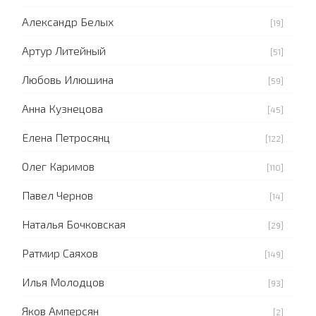
Александр Белых
[19]
Артур Литейный
[51]
Любовь Илюшина
[59]
Анна Кузнецова
[45]
Елена Петросянц
[122]
Олег Каримов
[110]
Павел Чернов
[14]
Наталья Бочковская
[29]
Ратмир Саяхов
[149]
Илья Молодцов
[93]
Яков Амперсян
[2]