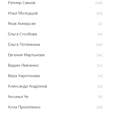
Ратмир Саяхов
[149]
Илья Молодцов
[93]
Яков Амперсян
[2]
Ольга Столбова
[19]
Ольга Потемкина
[58]
Евгения Мартынова
[36]
Вадим Левченко
[14]
Вера Харитонова
[11]
Александр Андронов
[31]
Аксинья Че
[6]
Алла Прокопенко
[39]