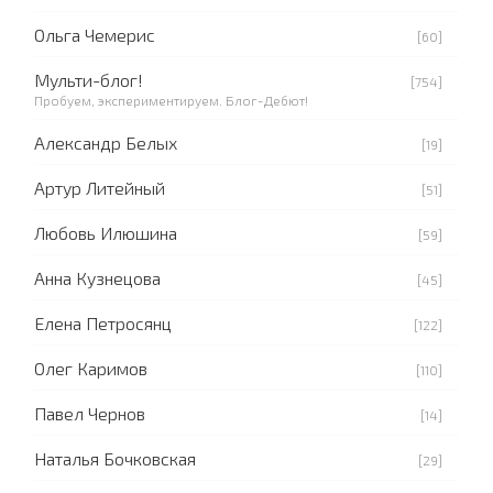
Ольга Чемерис
[60]
Мульти-блог!
[754]
Пробуем, экспериментируем. Блог-Дебют!
Александр Белых
[19]
Артур Литейный
[51]
Любовь Илюшина
[59]
Анна Кузнецова
[45]
Елена Петросянц
[122]
Олег Каримов
[110]
Павел Чернов
[14]
Наталья Бочковская
[29]