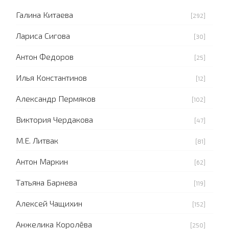
Галина Китаева
[292]
Лариса Сигова
[30]
Антон Федоров
[25]
Илья Константинов
[12]
Александр Пермяков
[102]
Виктория Чердакова
[47]
М.Е. Литвак
[81]
Антон Маркин
[62]
Татьяна Барнева
[119]
Алексей Чащихин
[152]
Анжелика Королёва
[250]