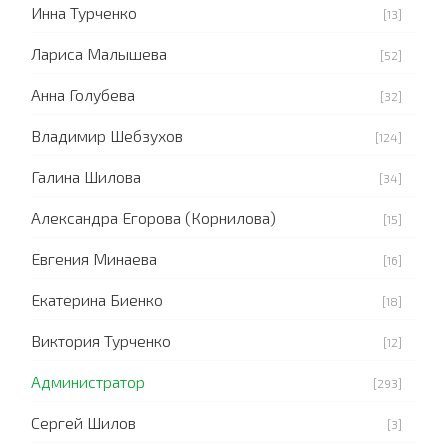
Инна Турченко
[13]
Лариса Малышева
[52]
Анна Голубева
[32]
Владимир Шебзухов
[124]
Галина Шилова
[34]
Александра Егорова (Корнилова)
[15]
Евгения Минаева
[16]
Екатерина Биенко
[18]
Виктория Турченко
[12]
Администратор
[293]
Сергей Шилов
[3]