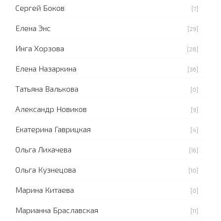
Сергей Боков
[7]
Елена Энс
[29]
Инга Хорзова
[28]
Елена Назаркина
[36]
Татьяна Валькова
[0]
Александр Новиков
[9]
Екатерина Гаврицкая
[4]
Ольга Лихачева
[16]
Ольга Кузнецова
[10]
Марина Китаева
[0]
Марианна Браславская
[11]