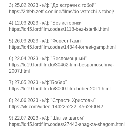
3) 25.02.2023 - к/ф "До встречи с тобой"
https://24feb.zetfix.online/films/do-vstrechi-s-toboj/
4) 12.03.2023 - к/ф "Без истерики"
https://id45.lordfilm.codes/1118-bez-isteriki.html
5) 26.03.2023 - к/ф "Форест Гамп"
https://id45.lordfilm.codes/14344-forrest-gamp.html
6) 22.04.2023 - к/ф "Беспомощный"
https://lo19.lordfilm.lu/30462-film-bespomoschnyj-
2007.html
7) 27.05.2023 - к/ф"Бобер"
https://lo19.lordfilm.lu/8000-film-bober-2011.html
8) 24.06.2023 - к/ф "Страсти Христовы"
https://vk.com/video-144225222_456240042
9) 22.07.2023 - к/ф "Шаг за шагом"
https://id45.lordfilm.codes/27443-shag-za-shagom.html