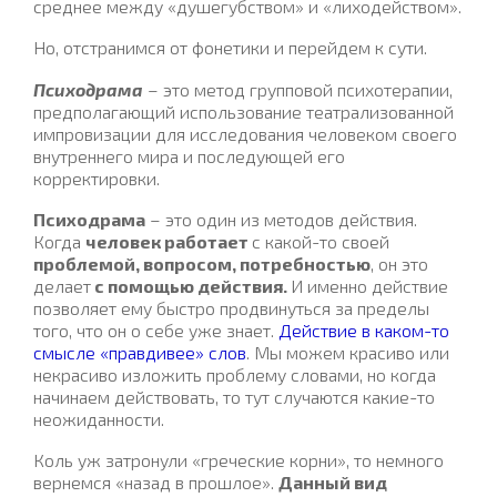
среднее между «душегубством» и «лиходейством».
Но, отстранимся от фонетики и перейдем к сути.
Психодрама
– это метод групповой психотерапии,
предполагающий использование театрализованной
импровизации для исследования человеком своего
внутреннего мира и последующей его
корректировки.
Психодрама
– это один из методов действия.
Когда
человек работает
с какой-то своей
проблемой, вопросом, потребностью
, он это
делает
с помощью действия.
И именно действие
позволяет ему быстро продвинуться за пределы
того, что он о себе уже знает.
Действие в каком-то
смысле «правдивее» слов
. Мы можем красиво или
некрасиво изложить проблему словами, но когда
начинаем действовать, то тут случаются какие-то
неожиданности.
Коль уж затронули «греческие корни», то немного
вернемся «назад в прошлое».
Данный вид