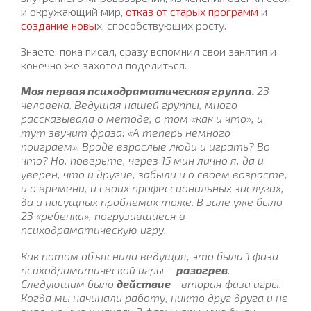
и окружающий мир,
отказ от старых программ
и
создание новы
х, способствующих росту.
Знаете, пока писал, сразу вспомнил свои занятия и
конечно же захотел поделиться.
Моя первая психодраматическая группа.
23
человека. Ведущая нашей группы, много
рассказывала о методе, о том «как и что», и
тут звучит фраза: «А теперь немного
поиграем». Вроде взрослые люди и играть? Во
что? Но, поверьте, через 15 мин лично я, да и
уверен, что и другие, забыли и о своем возрасте,
и о времени, и своих профессиональных заслугах,
да и насущных проблемах тоже. В зале уже было
23 «ребенка», погрузившиеся в
психодраматическую игру.
Как потом объяснила ведущая, это была 1 фаза
психодраматической игры –
разогрев
.
Следующим было
действие
- вторая фаза игры.
Когда мы начинали работу, никто друг друга и не