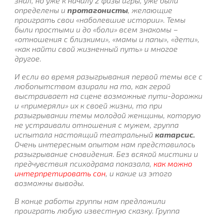
знал, но уже к началу 2 фазы игры, уже были
определены и
протагонисты
, желающие
проиграть свои «наболевшие истории». Темы
были простыми и до «боли» всем знакомы –
«отношения с близкими», «мамы и папы», «дети»,
«как найти свой жизненный путь» и многое
другое.
И если во время разыгрывания первой темы все с
любопытством взирали на то, как герой
выстраивает на сцене возможные пути-дорожки
и «примеряли» их к своей жизни, то при
разыгрывании темы молодой женщины, которую
не устраивали отношения с мужем, группа
испытала настоящий театральный
катарсис.
Очень интересным опытом нам представилось
разыгрывание сновидения. Без всякой мистики и
предчувствия психодрама показала,
как можно
интерпретировать сон
, и какие из этого
возможны выводы.
В конце работы группы нам предложили
проиграть любую известную сказку. Группа