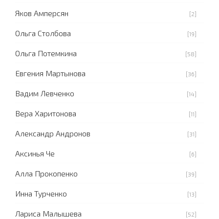
Яков Амперсян
[2]
Ольга Столбова
[19]
Ольга Потемкина
[58]
Евгения Мартынова
[36]
Вадим Левченко
[14]
Вера Харитонова
[11]
Александр Андронов
[31]
Аксинья Че
[6]
Алла Прокопенко
[39]
Инна Турченко
[13]
Лариса Малышева
[52]