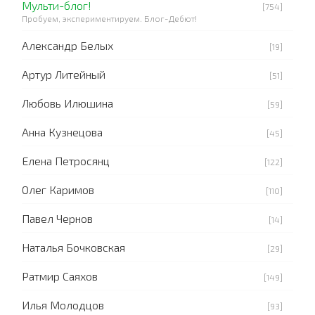
Мульти-блог!
[754]
Пробуем, экспериментируем. Блог-Дебют!
Александр Белых
[19]
Артур Литейный
[51]
Любовь Илюшина
[59]
Анна Кузнецова
[45]
Елена Петросянц
[122]
Олег Каримов
[110]
Павел Чернов
[14]
Наталья Бочковская
[29]
Ратмир Саяхов
[149]
Илья Молодцов
[93]