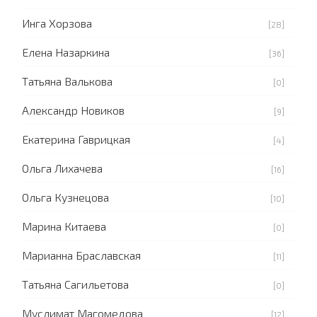
Инга Хорзова
[28]
Елена Назаркина
[36]
Татьяна Валькова
[0]
Александр Новиков
[9]
Екатерина Гаврицкая
[4]
Ольга Лихачева
[16]
Ольга Кузнецова
[10]
Марина Китаева
[0]
Марианна Браславская
[11]
Татьяна Сагильетова
[0]
Муслимат Магомедова
[12]