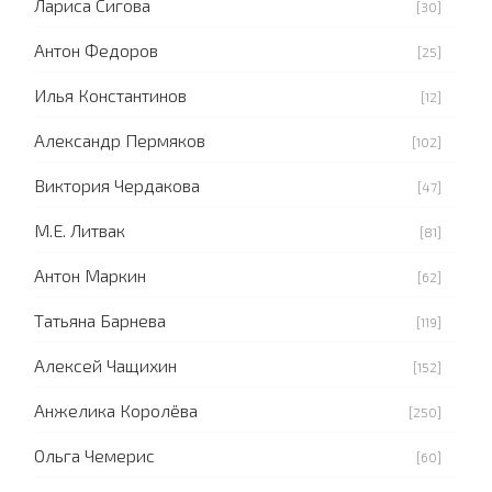
Лариса Сигова
[30]
Антон Федоров
[25]
Илья Константинов
[12]
Александр Пермяков
[102]
Виктория Чердакова
[47]
М.Е. Литвак
[81]
Антон Маркин
[62]
Татьяна Барнева
[119]
Алексей Чащихин
[152]
Анжелика Королёва
[250]
Ольга Чемерис
[60]