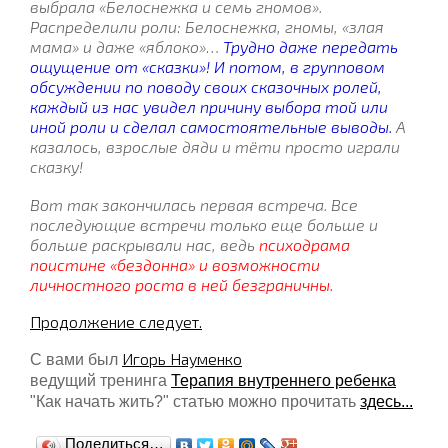
выбрала «Белоснежка и семь гномов».
Распределили роли: Белоснежка, гномы, «злая
мама» и даже «яблоко»…
Трудно даже передать
ощущение от «сказки»! И потом, в групповом
обсуждении по поводу своих сказочных ролей,
каждый из нас увидел причину выбора той или
иной роли и сделал самостоятельные выводы.
А
казалось, взрослые дяди и тёти просто играли
сказку!
Вот так закончилась первая встреча. Все
последующие встречи только еще больше и
больше раскрывали нас, ведь
психодрама
поистине «бездонна» и возможности
личностного роста в ней безграничны.
Продолжение следует.
Игорь Науменко
С вами был
ведущий тренинга
Терапия внутреннего ребенка
"Как начать жить?" статью можно прочитать
здесь...
Поделиться…