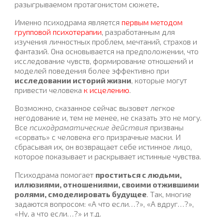
разыгрываемом протагонистом сюжете
.
Именно психодрама является
первым методом
групповой психотерапии
, разработанным для
изучения личностных проблем, мечтаний, страхов и
фантазий. Она основывается на предположении, что
исследование чувств, формирование отношений и
моделей поведения более эффективно при
исследовании историй жизни
, которые могут
привести человека
к исцелению
.
Возможно, сказанное сейчас вызовет легкое
негодование и, тем не менее, не сказать это не могу.
Все
психодраматические действия
призваны
«сорвать» с человека его призрачные маски. И
сбрасывая их, он возвращает себе истинное лицо,
которое показывает и раскрывает истинные чувства.
Психодрама помогает
проститься с людьми,
иллюзиями, отношениями, своими отжившими
ролями, смоделировать будущее
. Так, многие
задаются вопросом: «А что если…?», «А вдруг…?»,
«Ну, а что если…?» и т.д.