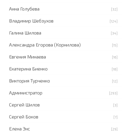
Анна Голубева
[32]
Владимир Шебзухов
[124]
Галина Шилова
[34]
Александра Егорова (Корнилова)
[15]
Евгения Минаева
[16]
Екатерина Биенко
[18]
Виктория Турченко
[12]
Администратор
[293]
Сергей Шилов
[3]
Сергей Боков
[7]
Елена Энс
[29]