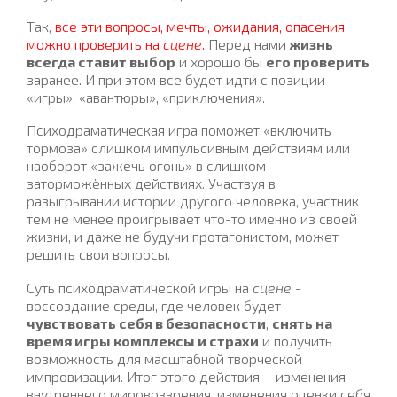
Так,
все эти вопросы, мечты, ожидания, опасения
можно проверить на
сцене
.
Перед нами
жизнь
всегда ставит выбор
и хорошо бы
его проверить
заранее. И при этом все будет идти с позиции
«игры», «авантюры», «приключения».
Психодраматическая игра поможет «включить
тормоза» слишком импульсивным действиям или
наоборот «зажечь огонь» в слишком
заторможённых действиях. Участвуя в
разыгрывании истории другого человека, участник
тем не менее проигрывает что-то именно из своей
жизни, и даже не будучи протагонистом, может
решить свои вопросы.
Суть психодраматической игры на
сцене
-
воссоздание среды, где человек будет
чувствовать себя в безопасности
,
снять на
время игры комплексы и страхи
и получить
возможность для масштабной творческой
импровизации. Итог этого действия – изменения
внутреннего мировоззрения, изменения оценки себя