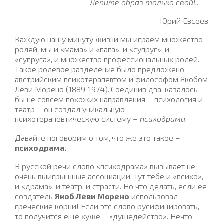
Лепите образ только свой!..
Юрий Евсеев
Каждую нашу минуту жизни мы играем множество
ролей: мы и «мама» и «папа», и «супруг», и
«супруга», и множество профессиональных ролей.
Такое ролевое разделение было предложено
австрийским психотерапевтом и философом Якобом
Леви Морено (1889-1974). Соединив два, казалось
бы не совсем похожих направления – психология и
театр – он создал уникальную
психотерапевтическую систему –
психодрама
.
Давайте поговорим о том, что же это такое –
психодрама.
В русской речи слово «психодрама» вызывает не
очень выигрышные ассоциации. Тут тебе и «психо»,
и «драма», и театр, и страсти. Но что делать, если ее
создатель
Якоб Леви Морено
использовал
греческие корни! Если это слово русифицировать,
то получится еще хуже – «душедейство». Нечто