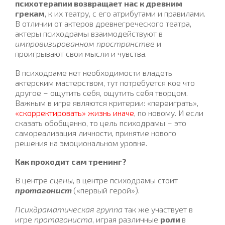
психотерапии возвращает нас к древним
грекам
, к их театру, с его атрибутами и правилами.
В отличии от актеров древнегреческого театра,
актеры психодрамы взаимодействуют в
импровизированном пространстве
и
проигрывают свои мысли и чувства.
В психодраме нет необходимости владеть
актерским мастерством, тут потребуется кое что
другое – ощутить себя, ощутить себя творцом.
Важным в игре являются критерии: «переиграть»,
«скорректировать» жизнь иначе
, по новому. И если
сказать обобщенно, то цель психодрамы – это
самореализация личности, принятие нового
решения на эмоциональном уровне.
Как проходит сам тренинг?
В центре
сцены
, в центре психодрамы стоит
протагонист
(«первый герой»).
Психдраматическая группа
так же участвует в
игре
протагониста
, играя различные
роли
в