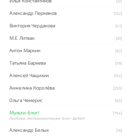
Илья Константинов
[12]
Александр Пермяков
[102]
Виктория Чердакова
[47]
М.Е. Литвак
[81]
Антон Маркин
[62]
Татьяна Барнева
[119]
Алексей Чащихин
[152]
Анжелика Королёва
[250]
Ольга Чемерис
[60]
Мульти-блог!
[754]
Пробуем, экспериментируем. Блог-Дебют!
Александр Белых
[19]