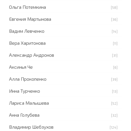
Ольга Потемкина
[58]
Евгения Мартынова
[36]
Вадим Левченко
[14]
Вера Харитонова
[11]
Александр Андронов
[31]
Аксинья Че
[6]
Алла Прокопенко
[39]
Инна Турченко
[13]
Лариса Малышева
[52]
Анна Голубева
[32]
Владимир Шебзухов
[124]