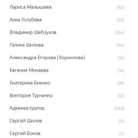
Лариса Малышева
[52]
Анна Голубева
[32]
Владимир Шебзухов
[124]
Галина Шилова
[34]
Александра Егорова (Корнилова)
[15]
Евгения Минаева
[16]
Екатерина Биенко
[18]
Виктория Турченко
[12]
Администратор
[293]
Сергей Шилов
[3]
Сергей Боков
[7]