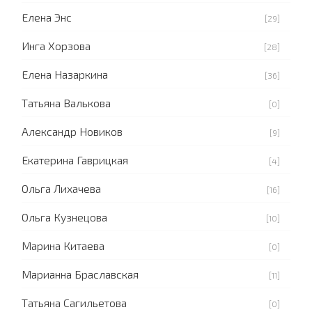
Елена Энс
[29]
Инга Хорзова
[28]
Елена Назаркина
[36]
Татьяна Валькова
[0]
Александр Новиков
[9]
Екатерина Гаврицкая
[4]
Ольга Лихачева
[16]
Ольга Кузнецова
[10]
Марина Китаева
[0]
Марианна Браславская
[11]
Татьяна Сагильетова
[0]