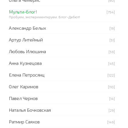
[60]
Мульти-блог!
[754]
Пробуем, экспериментируем. Блог-Дебют!
Александр Белых
[19]
Артур Литейный
[51]
Любовь Илюшина
[59]
Анна Кузнецова
[45]
Елена Петросянц
[122]
Олег Каримов
[110]
Павел Чернов
[14]
Наталья Бочковская
[29]
Ратмир Саяхов
[149]