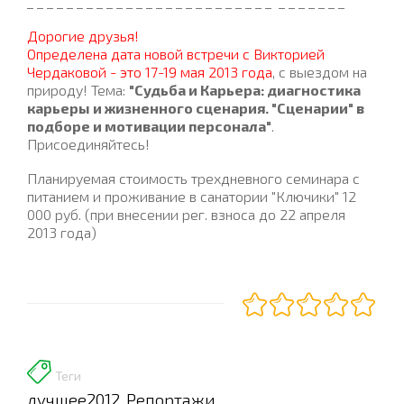
_ _ _ _ _ _ _ _ _ _ _ _ _
_ _ _ _ _ _ _ _ _ _ _ _
_ _ _ _ _ _ _
Дорогие друзья!
Определена дата новой встречи с Викторией
Чердаковой - это 17-19 мая 2013 года
, с выездом на
природу! Тема:
"Судьба и Карьера: диагностика
карьеры и жизненного сценария. "Сценарии" в
подборе и мотивации персонала"
.
Присоединяйтесь!
Планируемая стоимость трехдневного семинара с
питанием и проживание в санатории "Ключики" 12
000 руб. (при внесении рег. взноса до 22 апреля
2013 года)
Теги
лучшее2012
Репортажи
,
,