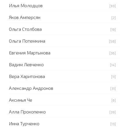
Илья Молодцов
[93]
Яков Амперсян
[2]
Ольга Столбова
[19]
Ольга Потемкина
[58]
Евгения Мартынова
[36]
Вадим Левченко
[14]
Вера Харитонова
[11]
Александр Андронов
[31]
Аксинья Че
[6]
Алла Прокопенко
[39]
Инна Турченко
[13]