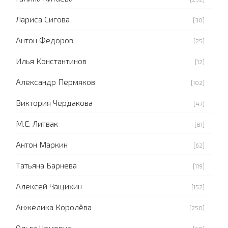
Лариса Сигова
[30]
Антон Федоров
[25]
Илья Константинов
[12]
Александр Пермяков
[102]
Виктория Чердакова
[47]
М.Е. Литвак
[81]
Антон Маркин
[62]
Татьяна Барнева
[119]
Алексей Чащихин
[152]
Анжелика Королёва
[250]
Ольга Чемерис