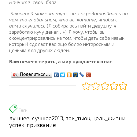
Начните
свой
блог
Ключевой момент тут,
не
сосредотачйтесь на
чем-то глобальном, что вы хотите, чтобы с
вами случилось
(Я собираюсь найти девушку, я
заработаю кучу денег…»). Я хочу, чтобы вы
сконцентрировались на том, чтобы дать себе навык,
который сделает вас еще более интересным и
ценным для других людей.
Вам нечего терять, а мир нуждается в вас.
Поделиться…
Теги
лучшее
лучшее2013
яок_тыок
цель_жизни
,
,
,
,
успех
призвание
,