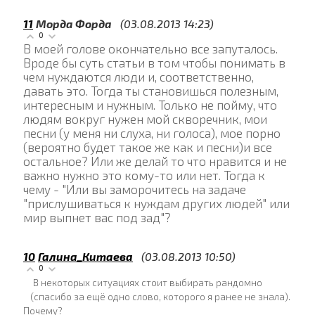
11
Морда Форда
(03.08.2013 14:23)
0
В моей голове окончательно все запуталось.
Вроде бы суть статьи в том чтобы понимать в
чем нуждаются люди и, соответственно,
давать это. Тогда ты становишься полезным,
интересным и нужным. Только не пойму, что
людям вокруг нужен мой скворечник, мои
песни (у меня ни слуха, ни голоса), мое порно
(вероятно будет такое же как и песни)и все
остальное? Или же делай то что нравится и не
важно нужно это кому-то или нет. Тогда к
чему - "Или вы заморочитесь на задаче
"прислушиваться к нуждам других людей" или
мир выпнет вас под зад"?
10
Галина_Китаева
(03.08.2013 10:50)
0
В некоторых ситуациях стоит выбирать рандомно
(спасибо за ещё одно слово, которого я ранее не знала).
Почему?