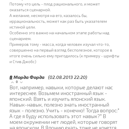
Потому что цель - плод рационального, и может
оказаться сценарной.
А желание, несмотря на его, казалось бы,
иррациональность, может как раз быть указателем
истиной цели.
Особенно это важно на начальном этапе работы над
сценарием.
Примеров тому - масса, когда человек изучал что-то,
совершенно на первый взгляд бесполезное, которое в
итоге очень сильно ему пригодилось (к примеру - шрифты
и Стив Джобс)
8
Морда Форда
(02.08.2013 22:20)
0
Вот, например, навыки, которые делают нас
интереснее. Возьмем иностранный язык -
японский. Взять и изучить японский язык.
Навык-навык, полезно знать иностранный
язык - полезно. Учить - конечно! Тогда вопрос:"
А где я буду использовать этот навык?" В
моем окружении нет людей, которые говорят
на японском. В Японию ехать тоже не хочется.