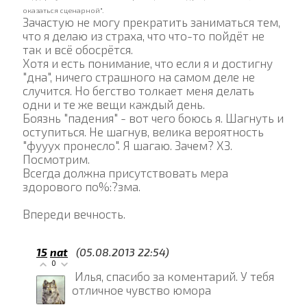
оказаться сценарной
".
Зачастую не могу прекратить заниматься тем,
что я делаю из страха, что что-то пойдёт не
так и всё обосрётся.
Хотя и есть понимание, что если я и достигну
"дна", ничего страшного на самом деле не
случится. Но бегство толкает меня делать
одни и те же вещи каждый день.
Боязнь "падения" - вот чего боюсь я. Шагнуть и
оступиться. Не шагнув, велика вероятность
"фууух пронесло". Я шагаю. Зачем? ХЗ.
Посмотрим.
Всегда должна присутствовать мера
здорового по%:?зма.
Впереди вечность.
15
nat
(05.08.2013 22:54)
0
Илья, спасибо за коментарий. У тебя
отличное чувство юмора