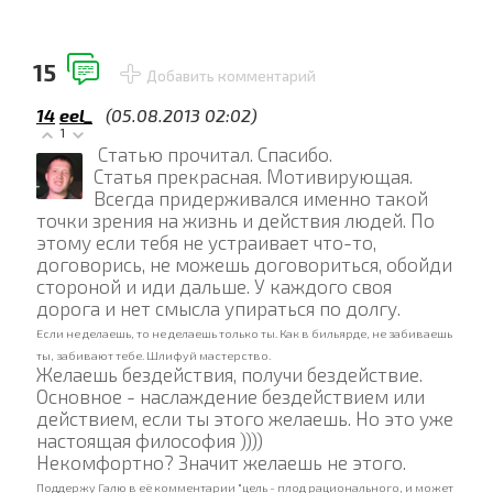
15
Добавить комментарий
14
eel_
(05.08.2013 02:02)
1
Статью прочитал. Спасибо.
Статья прекрасная. Мотивирующая.
Всегда придерживался именно такой
точки зрения на жизнь и действия людей. По
этому если тебя не устраивает что-то,
договорись, не можешь договориться, обойди
стороной и иди дальше. У каждого своя
дорога и нет смысла упираться по долгу.
Если не делаешь, то не делаешь только ты. Как в бильярде, не забиваешь
ты, забивают тебе. Шлифуй мастерство.
Желаешь бездействия, получи бездействие.
Основное - наслаждение бездействием или
действием, если ты этого желаешь. Но это уже
настоящая философия ))))
Некомфортно? Значит желаешь не этого.
Поддержу Галю в её комментарии "
цель - плод рационального, и может