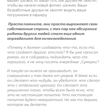
вашей трезвости. Ваши толстые друзья не захотят,
чтобы вы начали новый фитнес-режим. Ваши
безработные друзья не захотят видеть ваше
погружение в карьеру.
Просто помните, они просто выражают свои
собственные страхи, с тех пор как обсирание
работы других людей стало еще одним
оправданием для ничегонеделания
.
«Почему я должен создавать что-то, если то,
что создают другие, отстой? Я бы уже написал
роман, но я собираюсь подождать чего-то
хорошего, я не хочу писать очередные „Сумерки"!
И покуда он ничего не производит, он
совершенен и так далек от укоров. И даже если
он сделает что-нибудь, он убедится, что сделал
это с отдельной иронией. Он сделает это
умышленно плохо, чтобы всем было ясно, что
это не настоящая попытка. Что настоящая
попытка будет невероятной. Не как то дерьмо,
которое вы делаете.