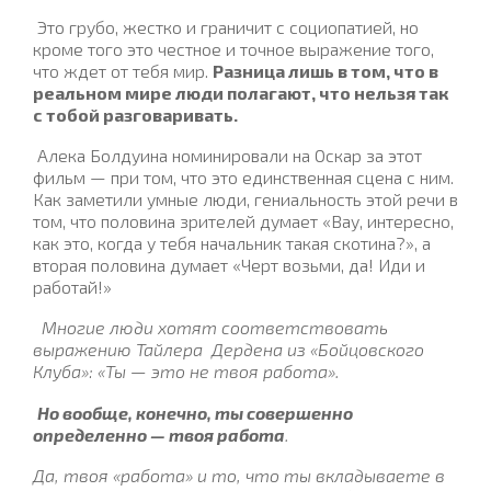
Это грубо, жестко и граничит с социопатией, но
кроме того это честное и точное выражение того,
что ждет от тебя мир.
Разница лишь в том, что в
реальном мире люди полагают, что нельзя так
с тобой разговаривать.
Алека Болдуина номинировали на Оскар за этот
фильм — при том, что это единственная сцена с ним.
Как заметили умные люди, гениальность этой речи в
том, что половина зрителей думает «Вау, интересно,
как это, когда у тебя начальник такая скотина?», а
вторая половина думает «Черт возьми, да! Иди и
работай!»
Многие люди хотят соответствовать
выражению Тайлера
Дердена из «Бойцовского
Клуба»: «Ты — это не твоя работа».
Но вообще, конечно, ты совершенно
определенно — твоя работа
.
Да, твоя «работа» и то, что ты вкладываете в