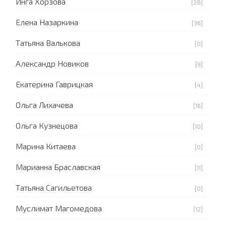
Инга Хорзова
[28]
Елена Назаркина
[36]
Татьяна Валькова
[0]
Александр Новиков
[9]
Екатерина Гаврицкая
[4]
Ольга Лихачева
[16]
Ольга Кузнецова
[10]
Марина Китаева
[0]
Марианна Браславская
[11]
Татьяна Сагильетова
[0]
Муслимат Магомедова
[12]