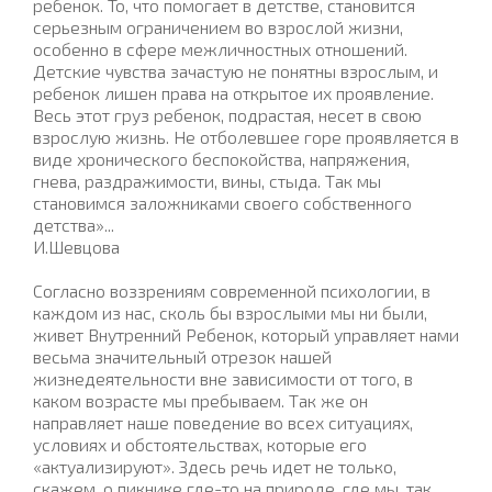
ребенок. То, что помогает в детстве, становится
серьезным ограничением во взрослой жизни,
особенно в сфере межличностных отношений.
Детские чувства зачастую не понятны взрослым, и
ребенок лишен права на открытое их проявление.
Весь этот груз ребенок, подрастая, несет в свою
взрослую жизнь. Не отболевшее горе проявляется в
виде хронического беспокойства, напряжения,
гнева, раздражимости, вины, стыда. Так мы
становимся заложниками своего собственного
детства»...
И.Шевцова
Согласно воззрениям современной психологии, в
каждом из нас, сколь бы взрослыми мы ни были,
живет Внутренний Ребенок, который управляет нами
весьма значительный отрезок нашей
жизнедеятельности вне зависимости от того, в
каком возрасте мы пребываем. Так же он
направляет наше поведение во всех ситуациях,
условиях и обстоятельствах, которые его
«актуализируют». Здесь речь идет не только,
скажем, о пикнике где-то на природе, где мы, так