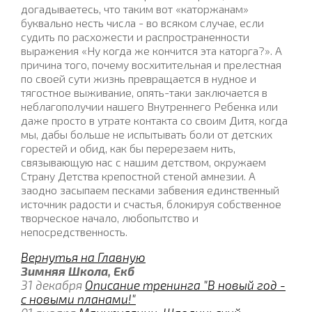
догадываетесь, что таким вот «каторжанам»
буквально несть числа - во всяком случае, если
судить по расхожести и распространенности
выражения «Ну когда же кончится эта каторга?». А
причина того, почему восхитительная и прелестная
по своей сути жизнь превращается в нудное и
тягостное выживание, опять-таки заключается в
неблагополучии нашего Внутреннего Ребенка или
даже просто в утрате контакта со своим Дитя, когда
мы, дабы больше не испытывать боли от детских
горестей и обид, как бы перерезаем нить,
связывающую нас с нашим детством, окружаем
Страну Детства крепостной стеной амнезии. А
заодно засыпаем песками забвения единственный
источник радости и счастья, блокируя собственное
творческое начало, любопытство и
непосредственность.
Вернутья на Главную
Зимняя Школа, Екб
31 декабря
Описание тренинга "В новый год -
с новыми планами!"