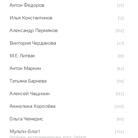
Антон Федоров
[25]
Илья Константинов
[12]
Александр Пермяков
[102]
Виктория Чердакова
[47]
М.Е. Литвак
[81]
Антон Маркин
[62]
Татьяна Барнева
[119]
Алексей Чащихин
[152]
Анжелика Королёва
[250]
Ольга Чемерис
[60]
Мульти-блог!
[754]
Пробуем, экспериментируем. Блог-Дебют!