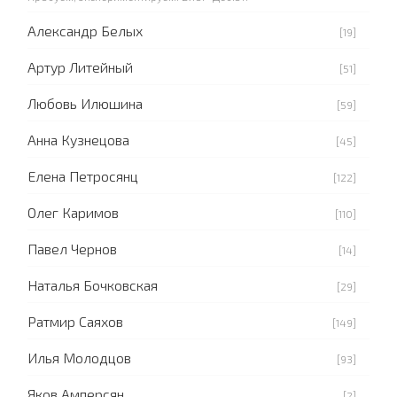
Александр Белых
[19]
Артур Литейный
[51]
Любовь Илюшина
[59]
Анна Кузнецова
[45]
Елена Петросянц
[122]
Олег Каримов
[110]
Павел Чернов
[14]
Наталья Бочковская
[29]
Ратмир Саяхов
[149]
Илья Молодцов
[93]
Яков Амперсян
[2]