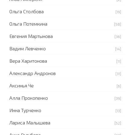
Ольга Столбова
[19]
Ольга Потемкина
[58]
Евгения Мартынова
[36]
Вадим Левченко
[14]
Вера Харитонова
[11]
Александр Андронов
[31]
Аксинья Че
[6]
Алла Прокопенко
[39]
Инна Турченко
[13]
Лариса Малышева
[52]
Анна Голубева