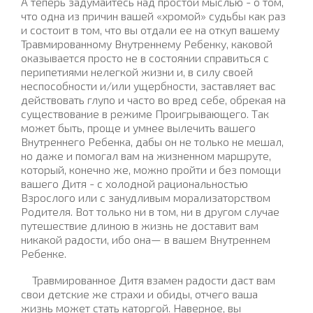
А теперь задумайтесь над простой мыслью - о том,
что одна из причин вашей «хромой» судьбы как раз
и состоит в том, что вы отдали ее на откуп вашему
Травмированному Внутреннему Ребенку, каковой
оказывается просто не в состоянии справиться с
перипетиями нелегкой жизни и, в силу своей
неспособности и/или ущербности, заставляет вас
действовать глупо и часто во вред себе, обрекая на
существование в режиме Проигрывающего. Так
может быть, проще и умнее вылечить вашего
Внутреннего Ребенка, дабы он не только не мешал,
но даже и помогал вам на жизненном маршруте,
который, конечно же, можно пройти и без помощи
вашего Дитя - с холодной рациональностью
Взрослого или с занудливым морализаторством
Родителя. Вот только ни в том, ни в другом случае
путешествие длиною в жизнь не доставит вам
никакой радости, ибо она— в вашем Внутреннем
Ребенке.
Травмированное Дитя взамен радости даст вам
свои детские же страхи и обиды, отчего ваша
жизнь может стать каторгой. Наверное, вы