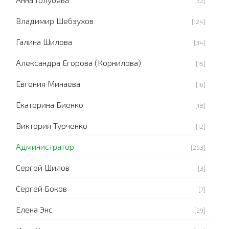
[32]
Владимир Шебзухов
[124]
Галина Шилова
[34]
Александра Егорова (Корнилова)
[15]
Евгения Минаева
[16]
Екатерина Биенко
[18]
Виктория Турченко
[12]
Администратор
[293]
Сергей Шилов
[3]
Сергей Боков
[7]
Елена Энс
[29]