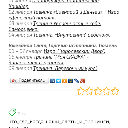
01 января
Манипуляции. Шаолиньский
Коридор
02 января
Тренинг «Сценарий и Деньги» + Игра
«Денежный поток» .
03 января
Тренинг Уверенность в себе.
Самооценка.
04 января
Тренинг: «Внутренний ребёнок».
Выездной Слет, Горячие источники, Тюмень
06 – 07 января
Игра: "Королевский Двор".
08 января
Тренинг "Моя СКАЗКА" -
диагностика сценария.
09 января
Тренинг "Веревочный курс".
Поделиться…
Теги
что_где_когда
наши_слеты_и_тренинги
,
,
детство