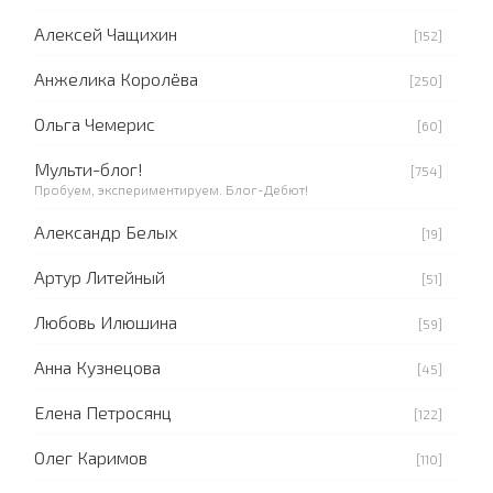
Алексей Чащихин
[152]
Анжелика Королёва
[250]
Ольга Чемерис
[60]
Мульти-блог!
[754]
Пробуем, экспериментируем. Блог-Дебют!
Александр Белых
[19]
Артур Литейный
[51]
Любовь Илюшина
[59]
Анна Кузнецова
[45]
Елена Петросянц
[122]
Олег Каримов
[110]