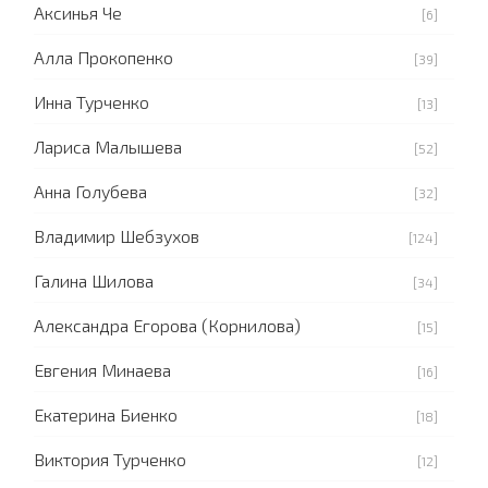
Аксинья Че
[6]
Алла Прокопенко
[39]
Инна Турченко
[13]
Лариса Малышева
[52]
Анна Голубева
[32]
Владимир Шебзухов
[124]
Галина Шилова
[34]
Александра Егорова (Корнилова)
[15]
Евгения Минаева
[16]
Екатерина Биенко
[18]
Виктория Турченко
[12]