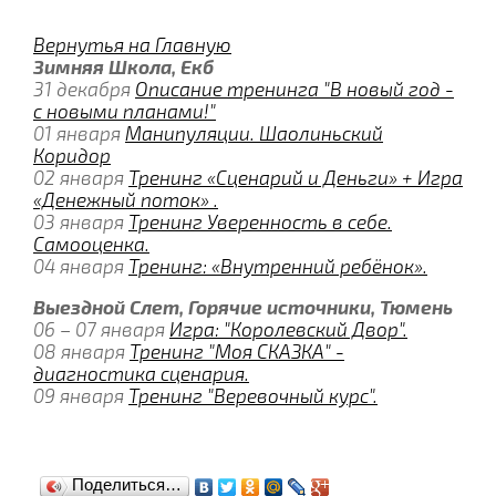
Вернутья на Главную
Зимняя Школа, Екб
31 декабря
Описание тренинга "В новый год -
с новыми планами!"
01 января
Манипуляции. Шаолиньский
Коридор
02 января
Тренинг «Сценарий и Деньги» + Игра
«Денежный поток» .
03 января
Тренинг Уверенность в себе.
Самооценка.
04 января
Тренинг: «Внутренний ребёнок».
Выездной Слет, Горячие источники, Тюмень
06 – 07 января
Игра: "Королевский Двор".
08 января
Тренинг "Моя СКАЗКА" -
диагностика сценария.
09 января
Тренинг "Веревочный курс".
Поделиться…