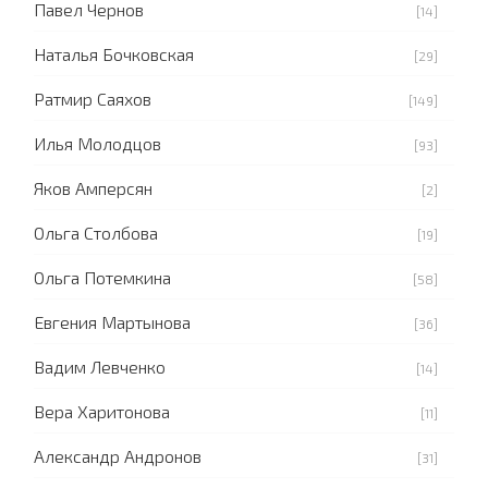
Павел Чернов
[14]
Наталья Бочковская
[29]
Ратмир Саяхов
[149]
Илья Молодцов
[93]
Яков Амперсян
[2]
Ольга Столбова
[19]
Ольга Потемкина
[58]
Евгения Мартынова
[36]
Вадим Левченко
[14]
Вера Харитонова
[11]
Александр Андронов
[31]