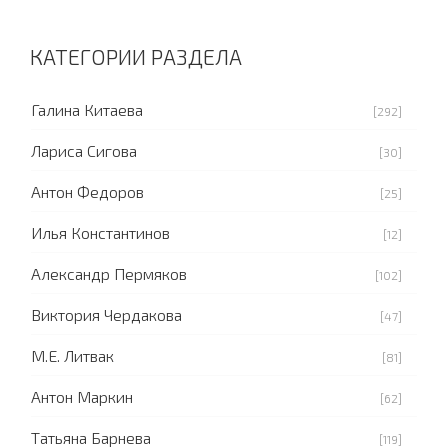
КАТЕГОРИИ РАЗДЕЛА
Галина Китаева
[292]
Лариса Сигова
[30]
Антон Федоров
[25]
Илья Константинов
[12]
Александр Пермяков
[102]
Виктория Чердакова
[47]
М.Е. Литвак
[81]
Антон Маркин
[62]
Татьяна Барнева
[119]