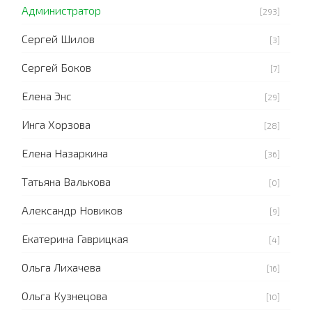
Администратор
[293]
Сергей Шилов
[3]
Сергей Боков
[7]
Елена Энс
[29]
Инга Хорзова
[28]
Елена Назаркина
[36]
Татьяна Валькова
[0]
Александр Новиков
[9]
Екатерина Гаврицкая
[4]
Ольга Лихачева
[16]
Ольга Кузнецова
[10]