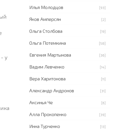
Илья Молодцов
[93]
ный
Яков Амперсян
[2]
Ольга Столбова
е
[19]
Ольга Потемкина
[58]
Евгения Мартынова
[36]
- у
Вадим Левченко
[14]
Вера Харитонова
[11]
Александр Андронов
[31]
Аксинья Че
[6]
чика
Алла Прокопенко
[39]
Инна Турченко
[13]