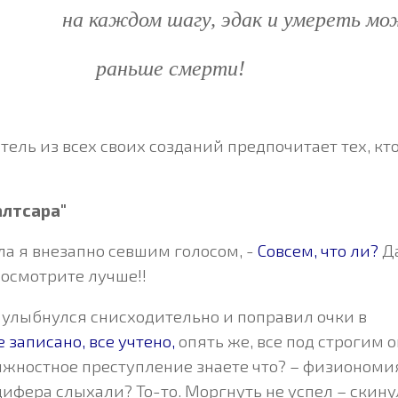
на каждом шагу,
эдак и умереть
мо
раньше смерти!
датель из всех своих созданий предпочитает тех, кт
алтсара"
ла я внезапно севшим голосом, -
Совсем, что ли?
Да
 посмотрите лучше!!
л улыбнулся снисходительно и поправил очки в
е записано, все учтено,
опять же, все под строгим 
должностное преступление знаете что? – физиономи
цифера слыхали? То-то. Моргнуть не успел – скину