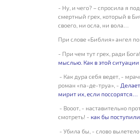
- Ну, и чего? – спросила я по
смертный грех, который в Би
своего, ни осла, ни вола…
При слове «Библия» ангел п
- При чем тут грех, ради Бо
мыслью. Как в этой ситуации
- Как дура себя ведет, - мр
роман «па-де-труа», -
Делает
мирит их, если поссорятся…
- Вооот, - наставительно про
смотреть! -
как бы поступили
- Убила бы, - слово вылетело