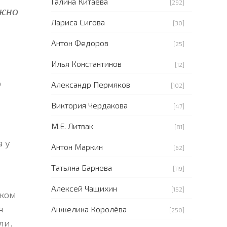
Галина Китаева
[292]
жно
Лариса Сигова
[30]
Антон Федоров
[25]
Илья Константинов
[12]
о
Александр Пермяков
[102]
Виктория Чердакова
[47]
М.Е. Литвак
[81]
 у
Антон Маркин
[62]
Татьяна Барнева
[119]
Алексей Чащихин
[152]
оком
я
Анжелика Королёва
[250]
ли.