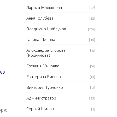
Лариса Малышева
[52]
Анна Голубева
[32]
Владимир Шебзухов
[124]
Галина Шилова
[34]
Александра Егорова
[15]
(Корнилова)
Евгения Минаева
[16]
зде,
Екатерина Биенко
[18]
Виктория Турченко
[12]
Администратор
[293]
Сергей Шилов
орю.
[3]