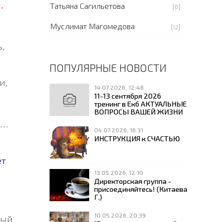
и
,
Татьяна Сагильетова
[0]
Муслимат Магомедова
[12]
,
ПОПУЛЯРНЫЕ НОВОСТИ
и,
14.07.2026, 12:48
11-13 сентября 2026
тренинг в Екб АКТУАЛЬНЫЕ
ВОПРОСЫ ВАШЕЙ ЖИЗНИ
ь…
04.07.2026, 16:31
ИНСТРУКЦИЯ к СЧАСТЬЮ
ет
13.05.2026, 12:10
Директорская группа -
присоединяйтесь! (Китаева
Г.)
10.05.2026, 20:39
ный