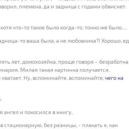
ворил, племена, да и задница с годами обвиснет.
, хотя что-то такое было когда-то, точно же было…
адница-то ваша была, а не любовника?! Хорошо, е
пять лет, домохозяйка, проще говоря – безработна
линария. Милая такая картинка получается.
хватает. Ну, вспоминайте, вспоминайте,
чего на
.
я ангел и покосился в книгу.
в стационарную, без разницы, - плакать я, как