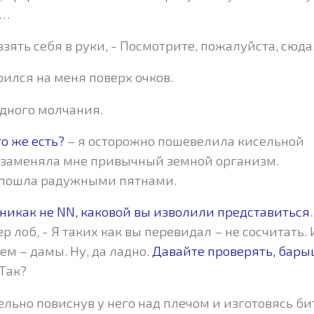
е…
взять себя в руки, - Посмотрите, пожалуйста, сюда
ился на меня поверх очков.
ндного молчания.
то же есть?
– я осторожно пошевелила кисельной
ь заменяла мне привычный земной организм.
и пошла радужными пятнами.
о никак не NN, каковой вы изволили представиться
.
р лоб, - Я таких как вы перевидал – не сосчитать. 
ем – дамы. Ну, да ладно.
Давайте проверять, бары
Так?
тельно повиснув у него над плечом и изготовясь би