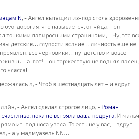
мадам N
, - Ангел вытащил из-под стола здоровен
b ovo, дорогая, что называется, от яйца, - он
л тонкими папиросными страницами, - Ну, это вс
зы детские… глупости всякие… личность еще не
роявлен, все черновики… ну, детство и вовсе
 жизнь… а, вот! – он торжествующе поднял палец, 
го класса!
удержалась я, - Чтоб в шестнадцать лет – и вдруг
ляйн, - Ангел сделал строгое лицо, -
Роман
 счастливо, пока не встряла ваша подруга.
И маль
рямо из-под носа увела. То есть не у вас, - вдруг
ел, - а у мадмуазель NN…