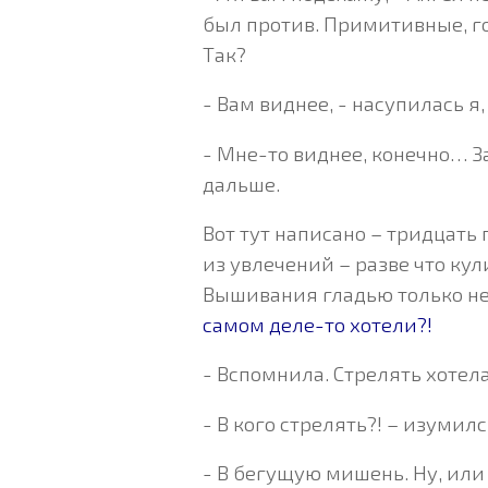
был против. Примитивные, го
Так?
- Вам виднее, - насупилась я
- Мне-то виднее, конечно… З
дальше.
Вот тут написано – тридцать 
из увлечений – разве что ку
Вышивания гладью только не 
самом деле-то хотели?!
- Вспомнила. Стрелять хотела
- В кого стрелять?! – изумилс
- В бегущую мишень. Ну, или 