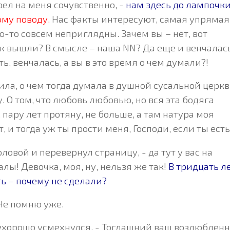
ел на меня сочувственно, -
нам здесь до лампочк
ому поводу.
Нас факты интересуют, самая упрямая
то-то совсем неприглядны. Зачем вы – нет, вот
уж вышли? В смысле – наша NN? Да еще и венчалась
ь, венчалась, а вы в это время о чем думали?!
ила, о чем тогда думала в душной сусальной церкв
. О том, что любовь любовью, но вся эта бодяга
, пару лет протяну, не больше, а там натура моя
, и тогда уж ты прости меня, Господи, если ты ест
головой и перевернул страницу, - да тут у вас на
ы! Девочка, моя, ну, нельзя же так!
В тридцать л
ть – почему не сделали?
 Не помню уже.
 нехорошо усмехнулся, - Тогдашний ваш возлюблен