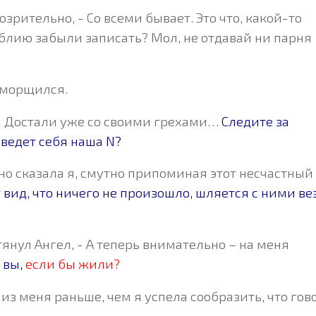
дозрительно, - Со всеми бывает. Это что, какой-то
блию забыли записать? Мол, не отдавай ни парня
оморщился.
га! Достали уже со своими грехами…
Следите за
 ведет себя наша N?
ачно сказала я, смутно припоминая этот несчастный
 вид, что ничего не произошло, шляется с ними ве
тянул Ангел, - А теперь внимательно – на меня
 вы,
если бы жили?
 из меня раньше, чем я успела сообразить, что гов