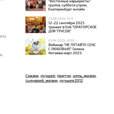
"Восточные карьеристы"
группа, суббота утром,
Екатеринбург онлайн
23.08.2025, 19:17
12-22 сентября 2025
тренинг в Екб "ОРАТОРСКОЕ
ДЛЯ ТРУСОВ"
дем
01.04.2025, 13:03
Вебинар "НЕ ПУТАЙТЕ СЕКС
С ЛЮБОВЬЮ" Галина
Китаева март 2025
я,
Сказки
,
лучшее
,
притчи
,
цель_жизни
,
сценарий_жизни
,
лучшее2012