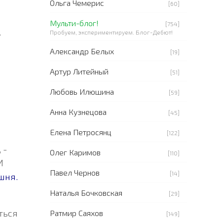
Ольга Чемерис
[60]
Мульти-блог!
[754]
.
Пробуем, экспериментируем. Блог-Дебют!
Александр Белых
[19]
Артур Литейный
[51]
Любовь Илюшина
[59]
Анна Кузнецова
[45]
Елена Петросянц
[122]
, -
Олег Каримов
[110]
И
Павел Чернов
[14]
шня.
Наталья Бочковская
[29]
ться
Ратмир Саяхов
[149]