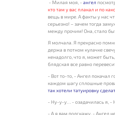
- Милая моя, -
ангел
посмотр
кто там у вас плакал и по как
вещь в мире. А факты у нас ч
серьезно! – зачем тогда зам
между прочим! Она, стало быт
Я молчала. Я прекрасно помн
держа в потном кулачке свечу
ненадолго, что я, может быть
блядская все равно перевесит
- Вот то-то, - Ангел покачал 
каждом шагу сплошные провал
так хотели татуировку сдела
- Ну-у-у… - озадачилась я, -
- А я вам подскажу, - Ангел