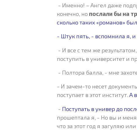
- Именно! – Ангел даже подп
конечно, но
послали бы на т
сколько таких «романов» бы
- Штук пять, - вспомнила я, 
- И все с тем же результато
поступить в университет и п
- Полтора балла, - мне захот
- И зачем-то несет документы
поступает в этот институт.
А 
-
Поступать в универ до посл
прошептала я, - Но вы и мен
что за этот год я загуляю или