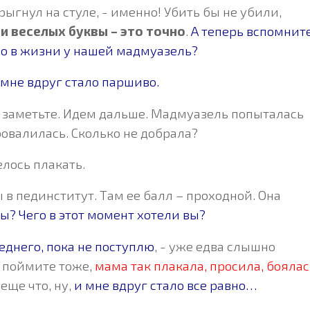
рыгнул на стуле, - именно! Убить бы не убили,
ри веселых буквы – это точно
.
А теперь вспомните
ло в жизни у нашей мадмуазель?
и мне вдруг стало паршиво.
м, заметьте. Идем дальше. Мадмуазель попыталась
ровалилась. Сколько не добрала?
елось плакать.
 в пединститут. Там ее балл – проходной. Она
вы? Чего в этот момент хотели вы?
еднего, пока не поступлю
, - уже едва слышно
я поймите тоже,
мама так плакала, просила, боялас
 еще что, ну,
и мне вдруг стало все равно…