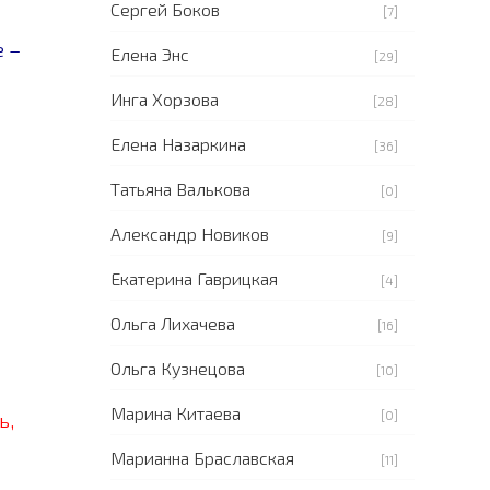
Сергей Боков
[7]
 –
Елена Энс
[29]
Инга Хорзова
[28]
Елена Назаркина
[36]
Татьяна Валькова
[0]
Александр Новиков
[9]
Екатерина Гаврицкая
[4]
Ольга Лихачева
[16]
Ольга Кузнецова
[10]
Марина Китаева
ь,
[0]
Марианна Браславская
[11]