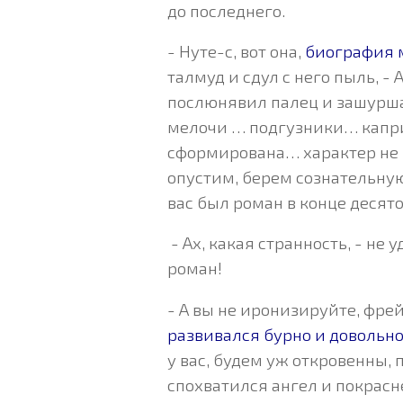
до последнего.
- Нуте-с, вот она,
биография 
талмуд и сдул с него пыль, - A
послюнявил палец и зашурша
мелочи … подгузники… капри
сформирована… характер не п
опустим, берем сознательную
вас был роман в конце десято
- Ах, какая странность, - не 
роман!
- А вы не иронизируйте, фрей
развивался бурно и довольно
у вас, будем уж откровенны, п
спохватился ангел и покрасн