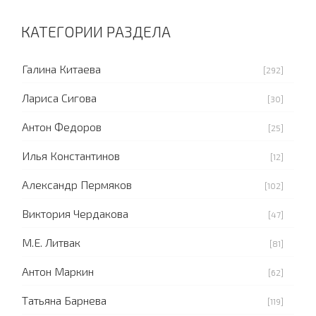
КАТЕГОРИИ РАЗДЕЛА
Галина Китаева
[292]
Лариса Сигова
[30]
Антон Федоров
[25]
Илья Константинов
[12]
Александр Пермяков
[102]
Виктория Чердакова
[47]
М.Е. Литвак
[81]
Антон Маркин
[62]
Татьяна Барнева
[119]