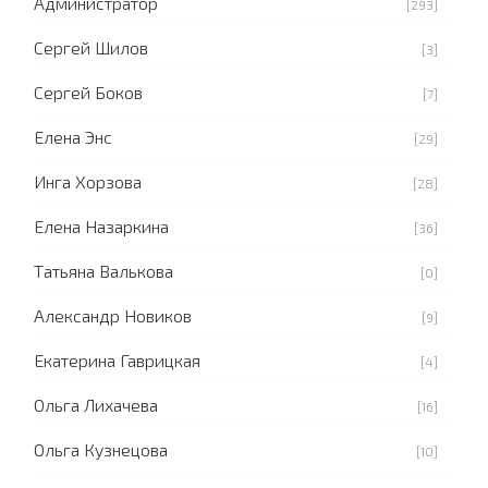
Администратор
[293]
Сергей Шилов
[3]
Сергей Боков
[7]
Елена Энс
[29]
Инга Хорзова
[28]
Елена Назаркина
[36]
Татьяна Валькова
[0]
Александр Новиков
[9]
Екатерина Гаврицкая
[4]
Ольга Лихачева
[16]
Ольга Кузнецова
[10]