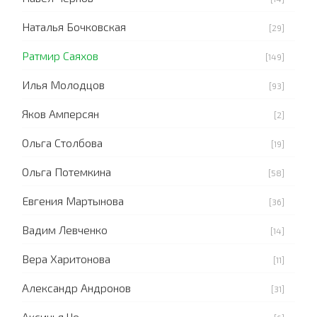
Наталья Бочковская
[29]
Ратмир Саяхов
[149]
Илья Молодцов
[93]
Яков Амперсян
[2]
Ольга Столбова
[19]
Ольга Потемкина
[58]
Евгения Мартынова
[36]
Вадим Левченко
[14]
Вера Харитонова
[11]
Александр Андронов
[31]
Аксинья Че