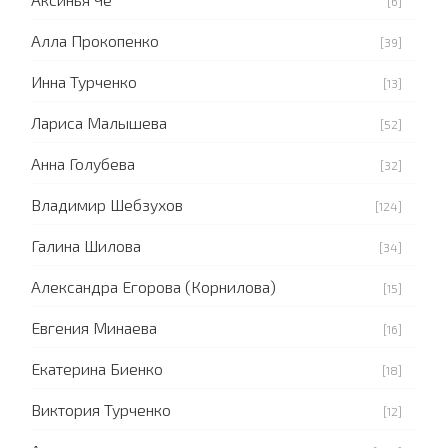
[6]
Алла Прокопенко
[39]
Инна Турченко
[13]
Лариса Малышева
[52]
Анна Голубева
[32]
Владимир Шебзухов
[124]
Галина Шилова
[34]
Александра Егорова (Корнилова)
[15]
Евгения Минаева
[16]
Екатерина Биенко
[18]
Виктория Турченко
[12]