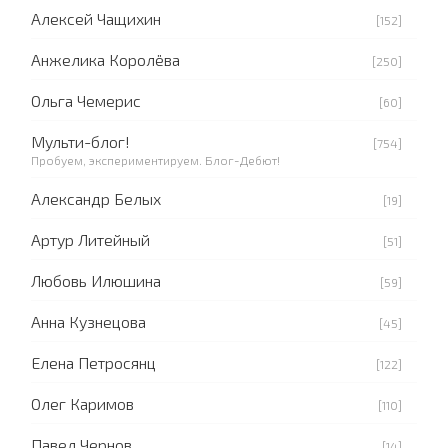
Алексей Чащихин
[152]
Анжелика Королёва
[250]
Ольга Чемерис
[60]
Мульти-блог!
[754]
Пробуем, экспериментируем. Блог-Дебют!
Александр Белых
[19]
Артур Литейный
[51]
Любовь Илюшина
[59]
Анна Кузнецова
[45]
Елена Петросянц
[122]
Олег Каримов
[110]
Павел Чернов
[14]