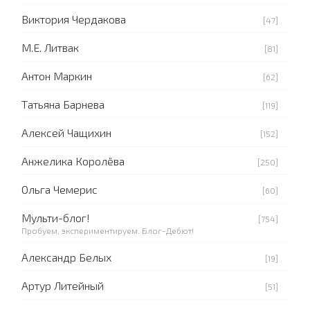
Виктория Чердакова
[47]
М.Е. Литвак
[81]
Антон Маркин
[62]
Татьяна Барнева
[119]
Алексей Чащихин
[152]
Анжелика Королёва
[250]
Ольга Чемерис
[60]
Мульти-блог!
[754]
Пробуем, экспериментируем. Блог-Дебют!
Александр Белых
[19]
Артур Литейный
[51]