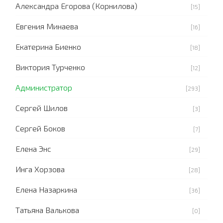
Александра Егорова (Корнилова)
[15]
Евгения Минаева
[16]
Екатерина Биенко
[18]
Виктория Турченко
[12]
Администратор
[293]
Сергей Шилов
[3]
Сергей Боков
[7]
Елена Энс
[29]
Инга Хорзова
[28]
Елена Назаркина
[36]
Татьяна Валькова
[0]