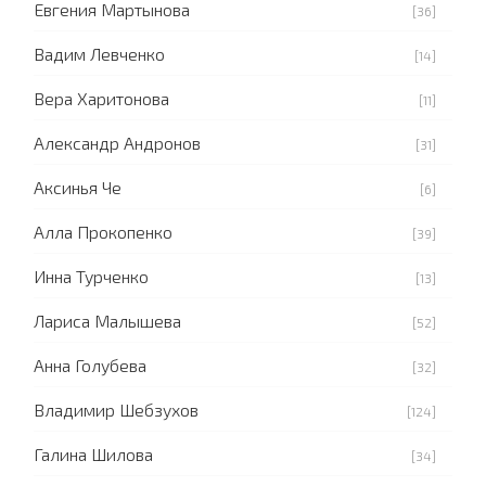
Евгения Мартынова
[36]
Вадим Левченко
[14]
Вера Харитонова
[11]
Александр Андронов
[31]
Аксинья Че
[6]
Алла Прокопенко
[39]
Инна Турченко
[13]
Лариса Малышева
[52]
Анна Голубева
[32]
Владимир Шебзухов
[124]
Галина Шилова
[34]