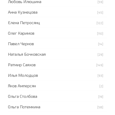
Любовь Илюшина
[59]
Анна Кузнецова
[45]
Елена Петросянц
[122]
Олег Каримов
[110]
Павел Чернов
[14]
Наталья Бочковская
[29]
Ратмир Саяхов
[149]
Илья Молодцов
[93]
Яков Амперсян
[2]
Ольга Столбова
[19]
Ольга Потемкина
[58]