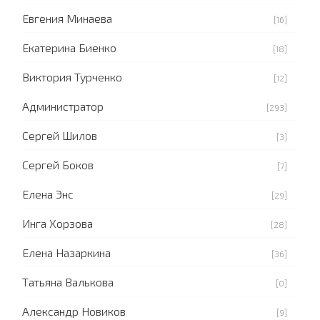
Евгения Минаева
[16]
Екатерина Биенко
[18]
Виктория Турченко
[12]
Администратор
[293]
Сергей Шилов
[3]
Сергей Боков
[7]
Елена Энс
[29]
Инга Хорзова
[28]
Елена Назаркина
[36]
Татьяна Валькова
[0]
Александр Новиков
[9]