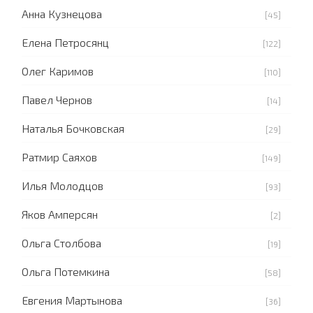
Анна Кузнецова
[45]
Елена Петросянц
[122]
Олег Каримов
[110]
Павел Чернов
[14]
Наталья Бочковская
[29]
Ратмир Саяхов
[149]
Илья Молодцов
[93]
Яков Амперсян
[2]
Ольга Столбова
[19]
Ольга Потемкина
[58]
Евгения Мартынова
[36]