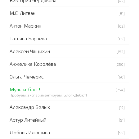
Виктория Чердакова
[47]
М.Е. Литвак
[81]
Антон Маркин
[62]
Татьяна Барнева
[119]
Алексей Чащихин
[152]
Анжелика Королёва
[250]
Ольга Чемерис
[60]
Мульти-блог!
[754]
Пробуем, экспериментируем. Блог-Дебют!
Александр Белых
[19]
Артур Литейный
[51]
Любовь Илюшина
[59]