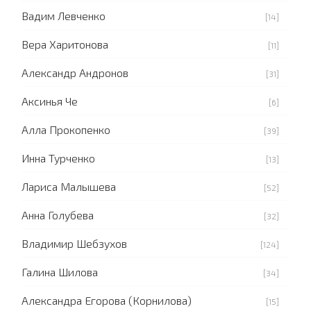
Вадим Левченко
[14]
Вера Харитонова
[11]
Александр Андронов
[31]
Аксинья Че
[6]
Алла Прокопенко
[39]
Инна Турченко
[13]
Лариса Малышева
[52]
Анна Голубева
[32]
Владимир Шебзухов
[124]
Галина Шилова
[34]
Александра Егорова (Корнилова)
[15]