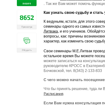
.
Так же Вам может помочь функция
ЯНВАРЯ
Как узнать свою судьбу и стат
8652
К ведуньям, кстати, для этого со
семинары одного
из самых извест
Просмотра
Литвака
, и его учеников.
Обойдётся
вопросы, как: причины возникновен
характер, как изменить свою судьбу
Обсудить
Свои семинары М.Е.Литвак проводи
остальное время Вы можете посещ
можете записаться на консультаци
руководителю КРОСС в Екатеринбу
Бочковской, тел. 8(343) 2-133-833
С чего можно начать посещение
Что бы принять решение, туда ли
Расписания
.
Если Вам нужна консультация п