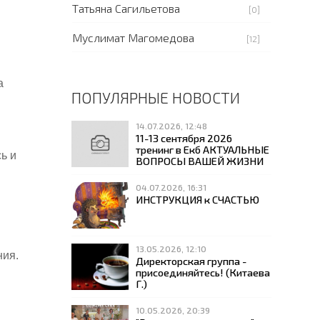
Татьяна Сагильетова
[0]
Муслимат Магомедова
[12]
а
ПОПУЛЯРНЫЕ НОВОСТИ
14.07.2026, 12:48
11-13 сентября 2026
тренинг в Екб АКТУАЛЬНЫЕ
ь и
ВОПРОСЫ ВАШЕЙ ЖИЗНИ
04.07.2026, 16:31
ИНСТРУКЦИЯ к СЧАСТЬЮ
13.05.2026, 12:10
ния.
Директорская группа -
присоединяйтесь! (Китаева
Г.)
10.05.2026, 20:39