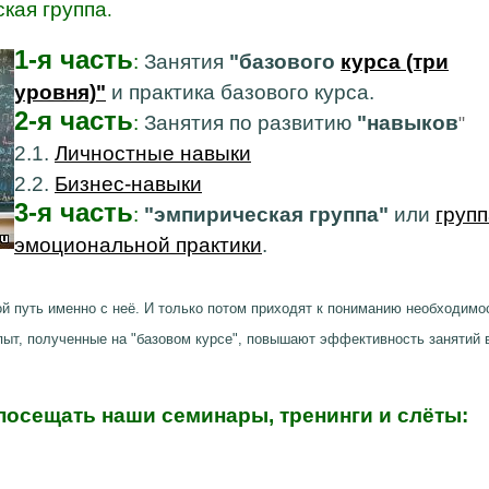
ская группа
.
1-я часть
:
Занятия
"базового
курса (три
уровня)"
и практика базового курса.
2-я часть
:
Занятия по развитию
"навыков
"
2.1.
Личностные навыки
2.2.
Бизнес-навыки
3-я часть
:
"эмпирическая группа"
или
груп
эмоциональной практики
.
й путь именно с неё. И только потом приходят к пониманию необходимо
опыт, полученные на "базовом курсе", повышают эффективность занятий 
осещать наши семинары, тренинги и слёты: