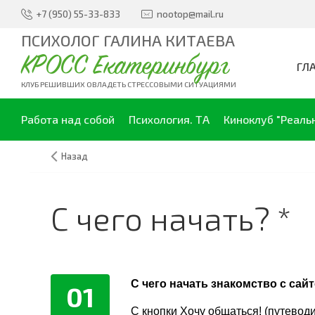
+7 (950) 55-33-833
nootop@mail.ru
ПСИХОЛОГ ГАЛИНА КИТАЕВА
КРОСС Екатеринбург
ГЛ
КЛУБ РЕШИВШИХ ОВЛАДЕТЬ СТРЕССОВЫМИ СИТУАЦИЯМИ
Работа над собой
Психология. ТА
Киноклуб "Реаль
Назад
С чего начать? *
С чего начать знакомство с сай
01
С кнопки
Хочу общаться! (путеводи