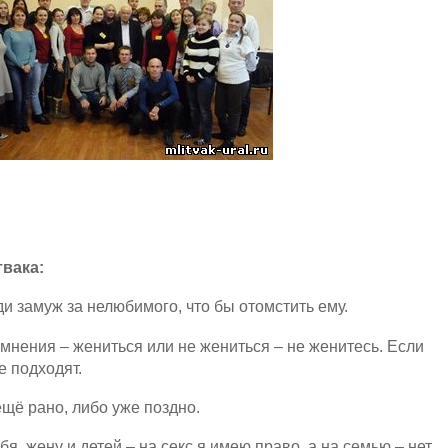
вака:
и замуж за нелюбимого, что бы отомстить ему.
омнения – жениться или не жениться – не женитесь. Если
е подходят.
ещё рано, либо уже поздно.
я, жену и детей – на секс я имею право, а на семью – нет.