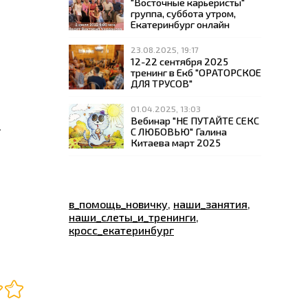
"Восточные карьеристы"
группа, суббота утром,
Екатеринбург онлайн
23.08.2025, 19:17
12-22 сентября 2025
тренинг в Екб "ОРАТОРСКОЕ
ДЛЯ ТРУСОВ"
01.04.2025, 13:03
Вебинар "НЕ ПУТАЙТЕ СЕКС
.
С ЛЮБОВЬЮ" Галина
Китаева март 2025
в_помощь_новичку
,
наши_занятия
,
наши_слеты_и_тренинги
,
кросс_екатеринбург