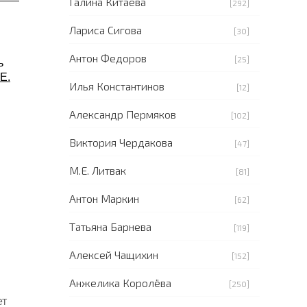
Галина Китаева
[292]
Лариса Сигова
[30]
Антон Федоров
[25]
ь
Е.
Илья Константинов
[12]
Александр Пермяков
[102]
Виктория Чердакова
[47]
М.Е. Литвак
[81]
Антон Маркин
[62]
Татьяна Барнева
[119]
Алексей Чащихин
[152]
Анжелика Королёва
[250]
ет