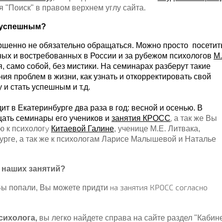
 "Поиск" в правом верхнем углу сайта.
ь успешным?
вершенно не обязательно обращаться. Можно просто посетит
ных и востребованных в России и за рубежом психологов
М.
, само собой, без мистики. На семинарах разберут такие
ия проблем в жизни, как узнать и откорректировать свой
 и стать успешным и т.д.
т в Екатеринбурге два раза в год: весной и осенью. В
,
ать семинары его учеников и
занятия КРОСС
а так же Вы
у
ю к психоло
г
Китаевой Галине
, ученице М.Е. Литвака,
рге, а так же к психологам Ларисе Малышевой и Наталье
 наших занятий?
на занятия КРОСС согласно
 Вы попали, Вы можете придти
сихолога,
вы легко найдете справа на сайте раздел "Кабин