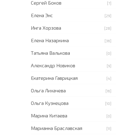
Сергей Боков
[7]
Елена Энс
[29]
Инга Хорзова
[28]
Елена Назаркина
[36]
Татьяна Валькова
[0]
Александр Новиков
[9]
Екатерина Гаврицкая
[4]
Ольга Лихачева
[16]
Ольга Кузнецова
[10]
Марина Китаева
[0]
Марианна Браславская
[11]