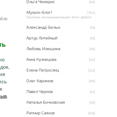
Ольга Чемерис
[60]
Мульти-блог!
[754]
Пробуем, экспериментируем. Блог-Дебют!
l.ru
Александр Белых
[19]
Артур Литейный
[51]
ть
Любовь Илюшина
[59]
Анна Кузнецова
но
[45]
док,
Елена Петросянц
[122]
ня
Олег Каримов
есь
[110]
к
Павел Чернов
[14]
зыв
.
Наталья Бочковская
[29]
Ратмир Саяхов
[149]