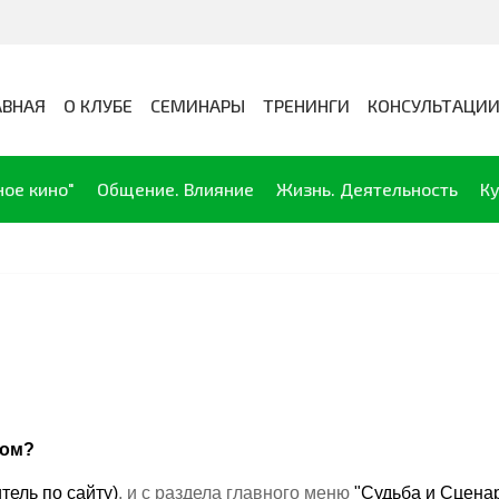
АВНАЯ
О КЛУБЕ
СЕМИНАРЫ
ТРЕНИНГИ
КОНСУЛЬТАЦИ
ное кино"
Общение. Влияние
Жизнь. Деятельность
Ку
том?
тель по сайту)
, и с раздела главного меню
"Судьба и Сцена