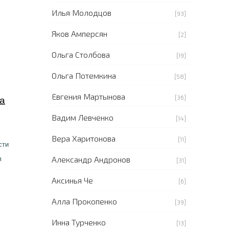
Илья Молодцов
[93]
Яков Амперсян
[2]
Ольга Столбова
[19]
Ольга Потемкина
[58]
Евгения Мартынова
[36]
па
Вадим Левченко
[14]
Вера Харитонова
[11]
сти
Александр Андронов
в
[31]
Аксинья Че
[6]
Алла Прокопенко
[39]
Инна Турченко
[13]