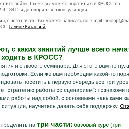
хотите пойти. Так же вы
можете обратиться в КРОСС по
)54-13411 и договориться о консультации.
сы
, с чего начать, Вы можете написать по e-mail: nootop@mai
РОСС
Галине Китаевой.
т, с каких занятий лучше всего нача
ходить в КРОСС?
ятия и с любого семинара. Для этого вам не нуж
одготовки. Если же вам необходим какой-то поря
ндовать посетить в первую очередь все три уров
те "стратегию работы со сценарием": познакомит
тами работы над собой, с основными навыками ка
 ситуации, научитесь давать себе поддержку.
От
три части:
спределить на
базовый курс (три