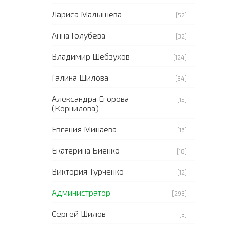
Лариса Малышева
[52]
Анна Голубева
[32]
Владимир Шебзухов
[124]
Галина Шилова
[34]
Александра Егорова
[15]
(Корнилова)
Евгения Минаева
[16]
Екатерина Биенко
[18]
Виктория Турченко
[12]
Администратор
[293]
Сергей Шилов
[3]