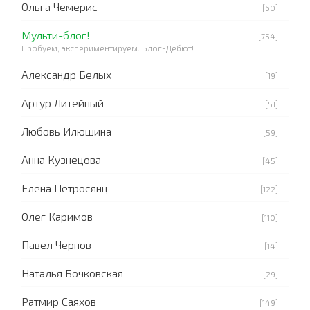
Ольга Чемерис
[60]
Мульти-блог!
[754]
Пробуем, экспериментируем. Блог-Дебют!
Александр Белых
[19]
Артур Литейный
[51]
Любовь Илюшина
[59]
Анна Кузнецова
[45]
Елена Петросянц
[122]
Олег Каримов
[110]
Павел Чернов
[14]
Наталья Бочковская
[29]
Ратмир Саяхов
[149]