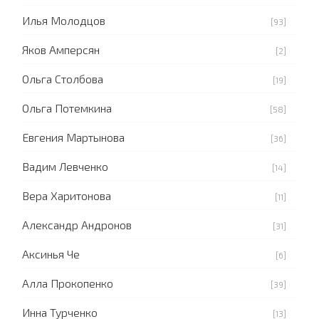
Илья Молодцов
[93]
Яков Амперсян
[2]
Ольга Столбова
[19]
Ольга Потемкина
[58]
Евгения Мартынова
[36]
Вадим Левченко
[14]
Вера Харитонова
[11]
Александр Андронов
[31]
Аксинья Че
[6]
Алла Прокопенко
[39]
Инна Турченко
[13]