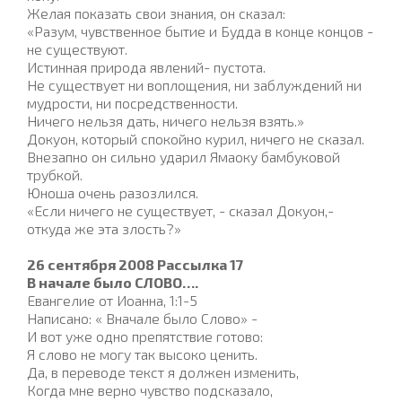
Желая показать свои знания, он сказал:
«Разум, чувственное бытие и Будда в конце концов -
не существуют.
Истинная природа явлений- пустота.
Не существует ни воплощения, ни заблуждений ни
мудрости, ни посредственности.
Ничего нельзя дать, ничего нельзя взять.»
Докуон, который спокойно курил, ничего не сказал.
Внезапно он сильно ударил Ямаоку бамбуковой
трубкой.
Юноша очень разозлился.
«Если ничего не существует, - сказал Докуон,-
откуда же эта злость?»
26 сентября 2008 Рассылка 17
В начале было СЛОВО….
Евангелие от Иоанна, 1:1-5
Написано: « Вначале было Слово» -
И вот уже одно препятствие готово:
Я слово не могу так высоко ценить.
Да, в переводе текст я должен изменить,
Когда мне верно чувство подсказало,