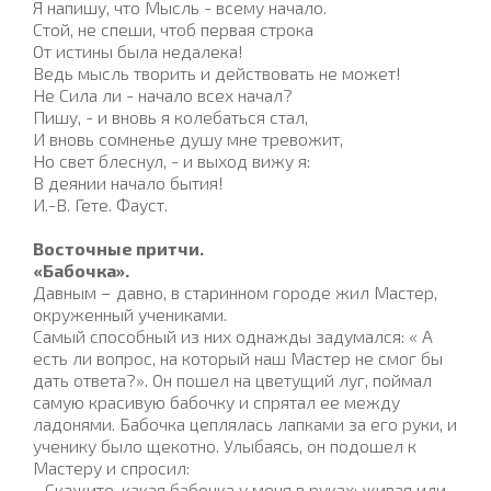
Я напишу, что Мысль - всему начало.
Стой, не спеши, чтоб первая строка
От истины была недалека!
Ведь мысль творить и действовать не может!
Не Сила ли - начало всех начал?
Пишу, - и вновь я колебаться стал,
И вновь сомненье душу мне тревожит,
Но свет блеснул, - и выход вижу я:
В деянии начало бытия!
И.-В. Гете. Фауст.
Восточные притчи.
«Бабочка».
Давным – давно, в старинном городе жил Мастер,
окруженный учениками.
Самый способный из них однажды задумался: « А
есть ли вопрос, на который наш Мастер не смог бы
дать ответа?». Он пошел на цветущий луг, поймал
самую красивую бабочку и спрятал ее между
ладонями. Бабочка цеплялась лапками за его руки, и
ученику было щекотно. Улыбаясь, он подошел к
Мастеру и спросил:
- Скажите, какая бабочка у меня в руках: живая или