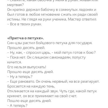
мертвая?
Он крепко держал бабочку в сомкнутых ладонях и
был готов в любое мгновение сжать их ради своей
истины. Не глядя на руки ученика, Мастер ответил:
- Все в твоих руках.
«Притча о петухе».
Син-цзы растил бойцового петуха для государя.
Прошло десять дней.
- Ну, как, - спросил царь, - мой петух готов к бою?
- Пока нет. Он слишком самонадеян, попусту
кичится.
Его нельзя выпускать!
Прошло еще десять дней.
- Ну а теперь?
- Еще рановато. Он очень нервный, на все реагирует.
Бросается на каждую тень,
Откликается на каждый звук. Чуть где, какой петух
крикнет, он все принимает на свой счет.
Пошло еще десять дней.
- А теперь?