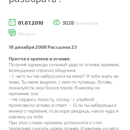
01.07.2010
3028
Просмотров
Обсудить
18 д
екабря 2008 Рассылка 23
Притча о кремне и огниве.
Получив однажды сильный удар от огнива, кремень
возмущенно спросил обидчика:
- С чего ты так набросился на меня? Я тебя знать не
знаю. Ты меня, видимо, с кем-то путаешь. Оставь,
пожалуйста, мои бока в покое. Я никому не
причиняю зла.
- Не сердись попусту, сосед,- с улыбкой
промолвило огниво в ответ. – Если ты наберешься
немного терпения, то вскоре увидишь, какое чудо я
извлеку из тебя.
При этих словах кремень успокоился и стал
терпеливо сносить удары огнива. И наконец из него