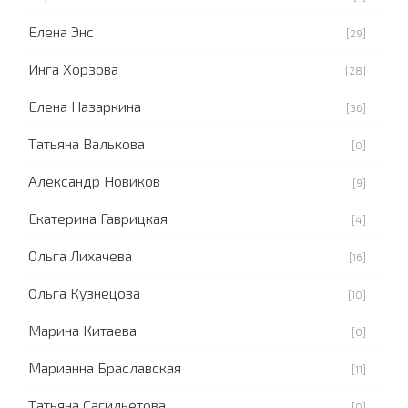
Елена Энс
[29]
Инга Хорзова
[28]
Елена Назаркина
[36]
Татьяна Валькова
[0]
Александр Новиков
[9]
Екатерина Гаврицкая
[4]
Ольга Лихачева
[16]
Ольга Кузнецова
[10]
Марина Китаева
[0]
Марианна Браславская
[11]
Татьяна Сагильетова
[0]