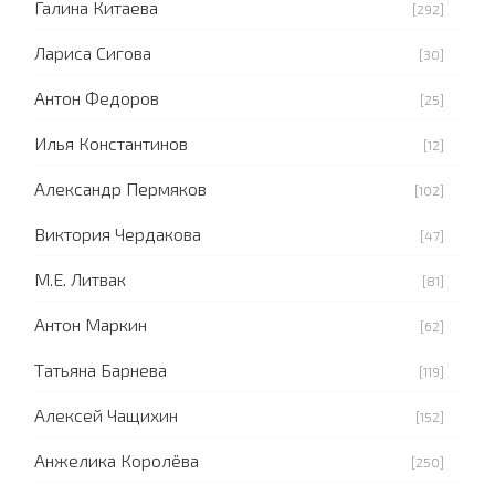
Галина Китаева
[292]
Лариса Сигова
[30]
Антон Федоров
[25]
Илья Константинов
[12]
Александр Пермяков
[102]
Виктория Чердакова
[47]
М.Е. Литвак
[81]
Антон Маркин
[62]
Татьяна Барнева
[119]
Алексей Чащихин
[152]
Анжелика Королёва
[250]