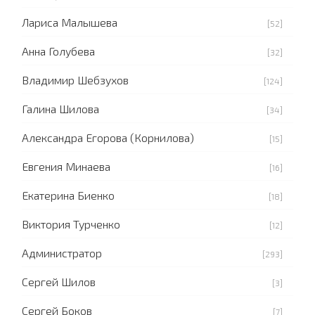
Лариса Малышева
[52]
Анна Голубева
[32]
Владимир Шебзухов
[124]
Галина Шилова
[34]
Александра Егорова (Корнилова)
[15]
Евгения Минаева
[16]
Екатерина Биенко
[18]
Виктория Турченко
[12]
Администратор
[293]
Сергей Шилов
[3]
Сергей Боков
[7]