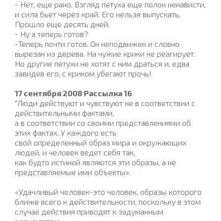
- Нет, еще рано. Взгляд петуха еще полон ненависти,
и сила бьет через край. Его нельзя выпускать.
Прошло еще десять дней.
- Ну а теперь готов?
-Теперь почти готов. Он неподвижен и словно
вырезан из дерева. На чужие крики не реагирует.
Но другие петухи не хотят с ним драться и, едва
завидев его, с криком убегают прочь!
17 сентября 2008 Рассылка 16
"Люди действуют и чувствуют не в соответствии с
действительными фактами,
а в соответствии со своими представлениями об
этих фактах. У каждого есть
свой определенный образ мира и окружающих
людей, и человек ведет себя так,
как будто истиной являются эти образы, а не
представляемые ими объекты».
«Удачливый человек-это человек, образы которого
ближе всего к действительности, поскольку в этом
случае действия приводят к задуманным