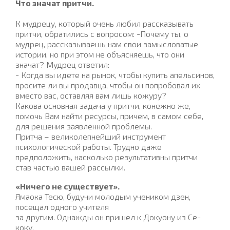
Что значат притчи.
К мудрецу, который очень любил рассказывать
притчи, обратились с вопросом: -Почему ты, о
мудрец, рассказываешь нам свои замысловатые
истории, но при этом не объясняешь, что они
значат? Мудрец ответил:
- Когда вы идете на рынок, чтобы купить апельсинов,
просите ли вы продавца, чтобы он попробовал их
вместо вас, оставляя вам лишь кожуру?
Какова основная задача у притчи, конежно же,
помочь Вам найти ресурсы, причем, в самом себе,
для решения заявленной проблемы.
Притча – великолепнейший инструмент
психологической работы. Трудно даже
предположить, насколько результативны притчи
став частью вашей рассылки.
«Ничего не существует».
Ямаока Тесю, будучи молодым учеником дзен,
посещал одного учителя
за другим. Однажды он пришел к Докуону из Се-
коку.